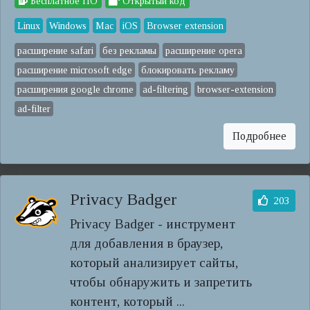
Бесплатное ПО
Открытый код
Linux
Windows
Mac
iOS
Browser extension
расширение safari
без рекламы
расширение opera
расширение microsoft edge
блокировать рекламу
расширения google chrome
ad-filtering
browser-extension
ad-filter
Подробнее
Privacy Badger
203
Privacy Badger - инструмент
для добавления в браузер,
который анализирует сайты,
чтобы обнаружить и запретить
контент, который ...