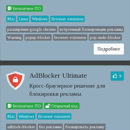
Бесплатное ПО
Mac
Linux
Windows
Browser extension
расширения google chrome
встроенный блокировщик рекламы
Warning
popup-blocker
browser-extension
pop-unde-blocker
Подробнее
AdBlocker Ultimate
9
Кросс-браузерное решение для
блокировки рекламы.
Бесплатное ПО
Открытый код
Mac
Windows
Browser extension
adblock-blocker
без рекламы
блокировать рекламу