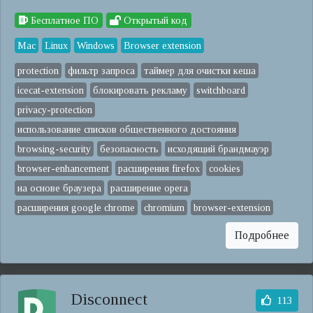
Бесплатное ПО
Открытый код
Mac
Linux
Windows
Browser extension
protection
фильтр запроса
таймер для очистки кеша
icecat-extension
блокировать рекламу
switchboard
privacy-protection
использование списков общественного достояния
browsing-security
безопасность
исходящий брандмауэр
browser-enhancement
расширения firefox
cookies
на основе браузера
расширение opera
расширения google chrome
chromium
browser-extension
Подробнее
Disconnect
113