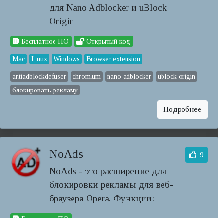
для Nano Adblocker и uBlock
Origin
Бесплатное ПО
Открытый код
Mac
Linux
Windows
Browser extension
antiadblockdefuser
chromium
nano adblocker
ublock origin
блокировать рекламу
Подробнее
NoAds
9
NoAds - это расширение для
блокировки рекламы для веб-
браузера Opera. Функции: