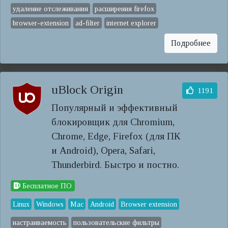
удаление отслеживания
расширения firefox
browser-extension
ad-filter
internet explorer
Подробнее
uBlock Origin
1191
Популярный и эффективный
блокировщик для Chromium,
Chrome, Edge, Firefox (для ПК
и Android), Opera, Safari,
Thunderbird. Быстро и постно.
Бесплатное ПО
Linux
Windows
Mac
Android
Browser extension
настраиваемость
пользовательские фильтры