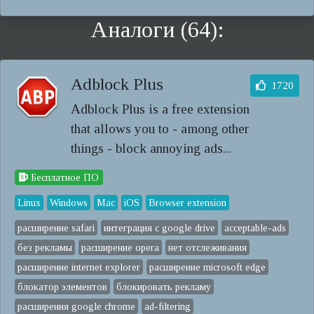
Аналоги (64):
Adblock Plus
1720
Adblock Plus is a free extension
that allows you to - among other
things - block annoying ads...
Бесплатное ПО
Linux
Windows
Mac
iOS
Browser extension
расширение safari
интеграция с google drive
acceptable-ads
без рекламы
расширение opera
нет отслеживания
расширение internet explorer
расширение microsoft edge
блокатор элементов
блокировать рекламу
расширения google chrome
ad-filtering