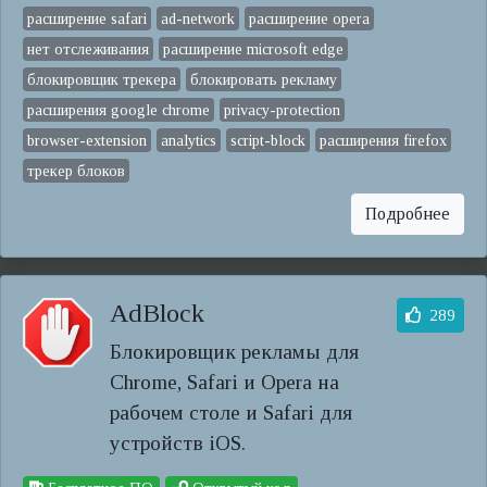
расширение safari
ad-network
расширение opera
нет отслеживания
расширение microsoft edge
блокировщик трекера
блокировать рекламу
расширения google chrome
privacy-protection
browser-extension
analytics
script-block
расширения firefox
трекер блоков
Подробнее
AdBlock
289
Блокировщик рекламы для
Chrome, Safari и Opera на
рабочем столе и Safari для
устройств iOS.