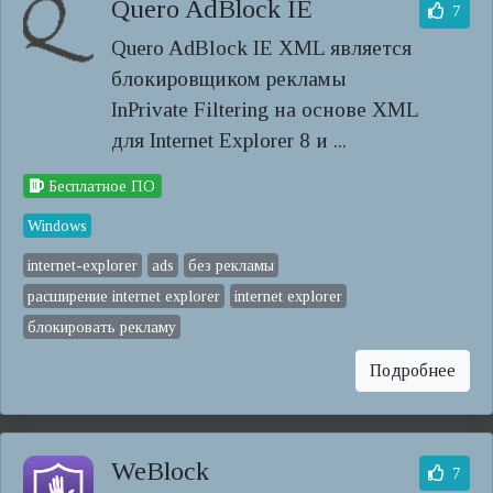
Quero AdBlock IE
7
Quero AdBlock IE XML является
блокировщиком рекламы
InPrivate Filtering на основе XML
для Internet Explorer 8 и ...
Бесплатное ПО
Windows
internet-explorer
ads
без рекламы
расширение internet explorer
internet explorer
блокировать рекламу
Подробнее
WeBlock
7