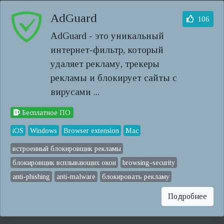
AdGuard
106
AdGuard - это уникальный
интернет-фильтр, который
удаляет рекламу, трекеры
рекламы и блокирует сайты с
вирусами ...
Бесплатное ПО
iOS
Windows
Browser extension
Mac
встроенный блокировщик рекламы
блокировщик всплывающих окон
browsing-security
anti-phishing
anti-malware
блокировать рекламу
Подробнее