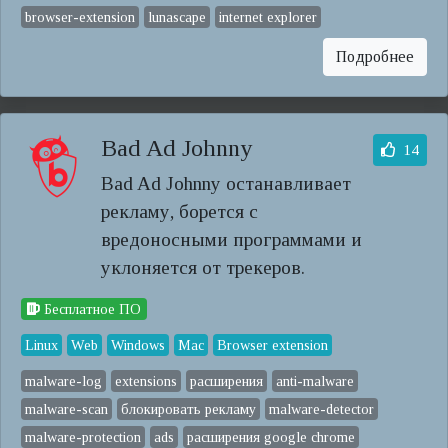
browser-extension
lunascape
internet explorer
Подробнее
Bad Ad Johnny
14
Bad Ad Johnny останавливает
рекламу, борется с
вредоносными программами и
уклоняется от трекеров.
Бесплатное ПО
Linux
Web
Windows
Mac
Browser extension
malware-log
extensions
расширения
anti-malware
malware-scan
блокировать рекламу
malware-detector
malware-protection
ads
расширения google chrome