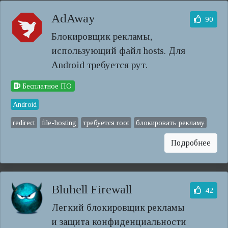
AdAway
90
Блокировщик рекламы,
использующий файл hosts. Для
Android требуется рут.
Бесплатное ПО
Android
redirect
file-hosting
требуется root
блокировать рекламу
Подробнее
Bluhell Firewall
42
Легкий блокировщик рекламы
и защита конфиденциальности