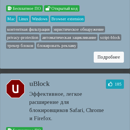
Бесплатное ПО
Открытый код
Mac
Linux
Windows
Browser extension
контентная фильтрация
эвристическое обнаружение
privacy-protection
автоматическая зацикливание
script-block
трекер блоков
блокировать рекламу
Подробнее
uBlock
185
Эффективное, легкое
расширение для
блокировщиков Safari, Chrome
и Firefox.