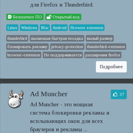
для Firefox и Thunderbird.
Бесплатное ПО
Открытый код
Linux
Windows
Mac
Android
Browser extension
thunderbird
пылающая быстрая посадка
малый размер
блокировать рекламу
privacy-protection
thunderbird-extension
browser-extension
Не поддерживается
расширения firefox
Подробнее
Ad Muncher
37
Ad Muncher - это мощная
система блокировки рекламы и
всплывающих окон для всех
браузеров и рекламы ...