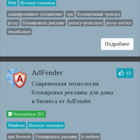
Web
Browser extension
зашифрованное соединение
vpn
блокировщик трекера
proxy
блокировать рекламу
privacy-protection
proxy-service
visualization
Подробнее
AdFender
15
Современная технология
блокировки рекламы для дома
и бизнеса от AdFender.
Бесплатное ПО
Windows
Browser extension
epic browser
блокировать рекламу
k-meleon