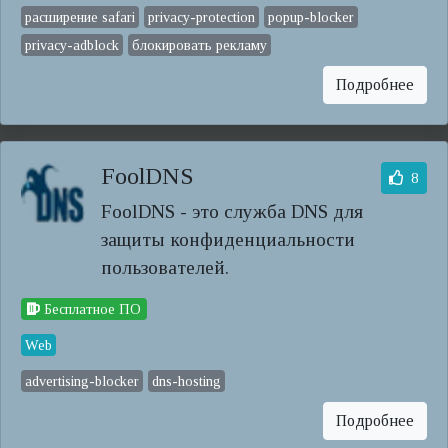
расширение safari
privacy-protection
popup-blocker
privacy-adblock
блокировать рекламу
Подробнее
FoolDNS
8
FoolDNS - это служба DNS для
защиты конфиденциальности
пользователей.
Бесплатное ПО
Web
advertising-blocker
dns-hosting
Подробнее