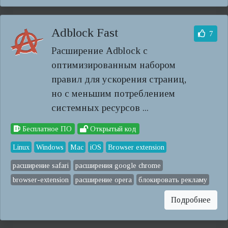
Adblock Fast
7
Расширение Adblock с
оптимизированным набором
правил для ускорения страниц,
но с меньшим потреблением
системных ресурсов ...
Бесплатное ПО
Открытый код
Linux
Windows
Mac
iOS
Browser extension
расширение safari
расширения google chrome
browser-extension
расширение opera
блокировать рекламу
Подробнее