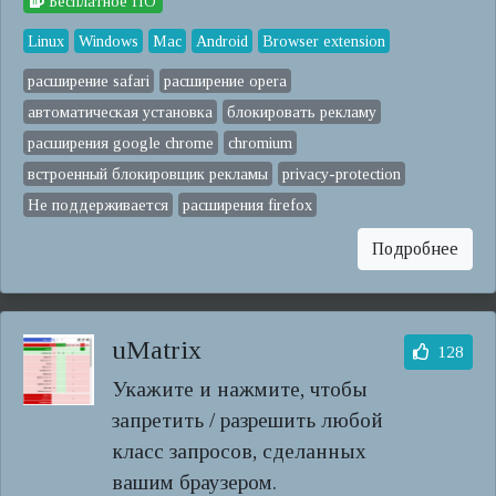
Бесплатное ПО
Linux
Windows
Mac
Android
Browser extension
расширение safari
расширение opera
автоматическая установка
блокировать рекламу
расширения google chrome
chromium
встроенный блокировщик рекламы
privacy-protection
Не поддерживается
расширения firefox
Подробнее
uMatrix
128
Укажите и нажмите, чтобы
запретить / разрешить любой
класс запросов, сделанных
вашим браузером.