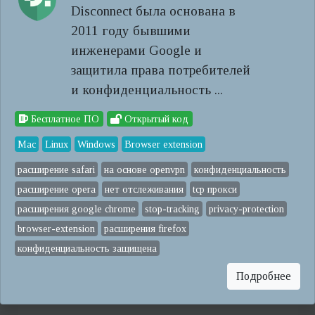
Disconnect была основана в
2011 году бывшими
инженерами Google и
защитила права потребителей
и конфиденциальность ...
Бесплатное ПО
Открытый код
Mac
Linux
Windows
Browser extension
расширение safari
на основе openvpn
конфиденциальность
расширение opera
нет отслеживания
tcp прокси
расширения google chrome
stop-tracking
privacy-protection
browser-extension
расширения firefox
конфиденциальность защищена
Подробнее