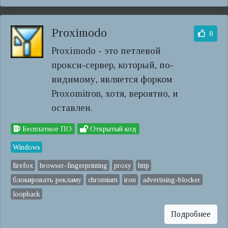
Proximodo
8
Proximodo - это петлевой
прокси-сервер, который, по-
видимому, является форком
Proxomitron, хотя, вероятно, и
оставлен.
Бесплатное ПО
Открытый код
Windows
firefox
browser-fingerprinting
proxy
http
блокировать рекламу
chromium
iron
advertising-blocker
loopback
Подробнее