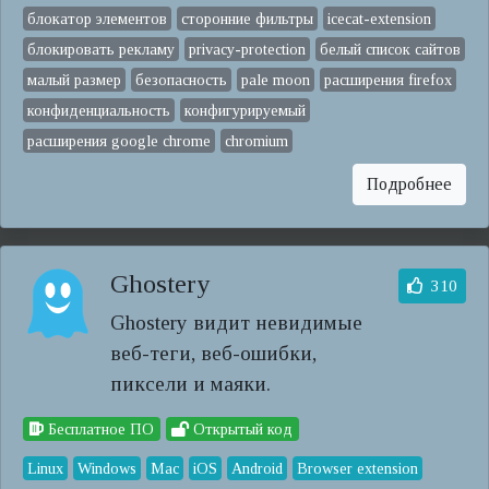
блокатор элементов
сторонние фильтры
icecat-extension
блокировать рекламу
privacy-protection
белый список сайтов
малый размер
безопасность
pale moon
расширения firefox
конфиденциальность
конфигурируемый
расширения google chrome
chromium
Подробнее
Ghostery
310
Ghostery видит невидимые
веб-теги, веб-ошибки,
пиксели и маяки.
Бесплатное ПО
Открытый код
Linux
Windows
Mac
iOS
Android
Browser extension