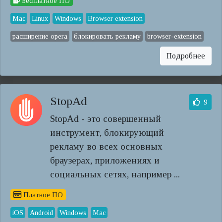
Бесплатное ПО
Mac
Linux
Windows
Browser extension
расширение opera
блокировать рекламу
browser-extension
Подробнее
StopAd
9
StopAd - это совершенный
инструмент, блокирующий
рекламу во всех основных
браузерах, приложениях и
социальных сетях, например ...
Платное ПО
iOS
Android
Windows
Mac