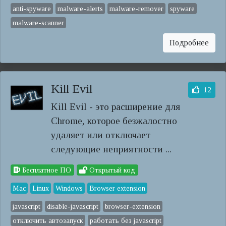
anti-spyware
malware-alerts
malware-remover
spyware
malware-scanner
Подробнее
Kill Evil
12
Kill Evil - это расширение для
Chrome, которое безжалостно
удаляет или отключает
следующие неприятности ...
Бесплатное ПО
Открытый код
Mac
Linux
Windows
Browser extension
javascript
disable-javascript
browser-extension
отключить автозапуск
работать без javascript