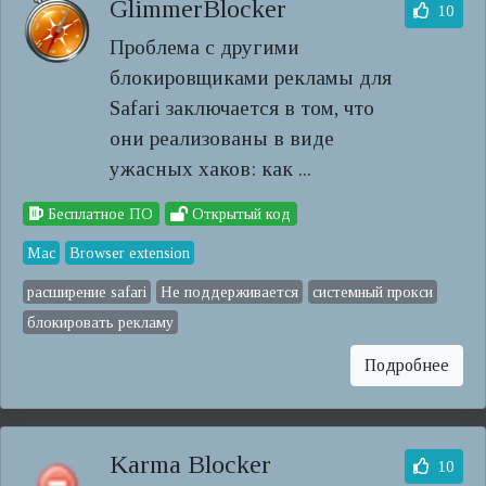
GlimmerBlocker
10
Проблема с другими
блокировщиками рекламы для
Safari заключается в том, что
они реализованы в виде
ужасных хаков: как ...
Бесплатное ПО
Открытый код
Mac
Browser extension
расширение safari
Не поддерживается
системный прокси
блокировать рекламу
Подробнее
Karma Blocker
10