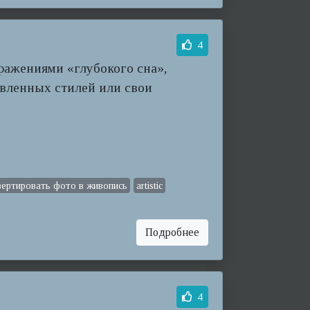
4
ражениями «глубокого сна»,
авленных стилей или свои
вертировать фото в живопись
artistic
Подробнее
4