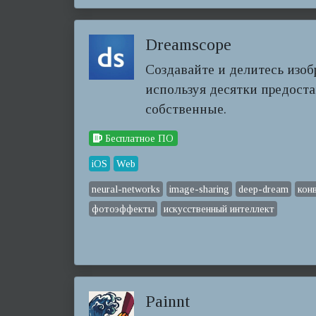
Dreamscope
Создавайте и делитесь изоб
используя десятки предост
собственные.
Бесплатное ПО
iOS
Web
neural-networks
image-sharing
deep-dream
кон
фотоэффекты
искусственный интеллект
Painnt