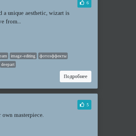
6
 a unique aesthetic, wizart is
ve from...
ream
image-editing
фотоэффекты
deepart
Подробнее
5
r own masterpiece.