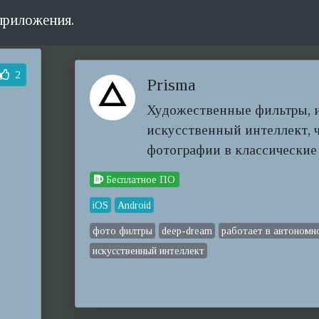
приложения.
2
Prisma
Художественные фильтры, 
искусственный интеллект, 
фотографии в классические
Бесплатное ПО
iOS
Android
фото филтры
deep-dream
работает в автономн
искусственный интеллект