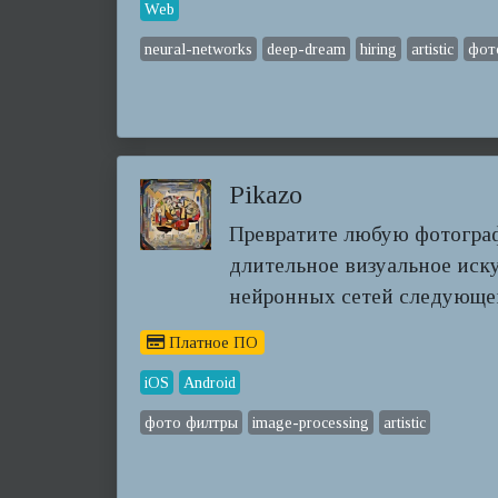
Web
neural-networks
deep-dream
hiring
artistic
фот
Pikazo
Превратите любую фотограф
длительное визуальное иск
нейронных сетей следующе
Платное ПО
iOS
Android
фото филтры
image-processing
artistic