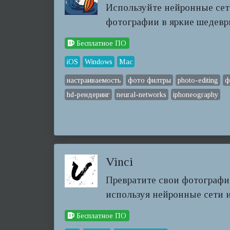
Используйте нейронные сет
фотографии в яркие шедевр
Бесплатное ПО
iOS
Windows
Mac
настраиваемость
фото филтры
photo-editing
ф
hd-рендеринг
neural-networks
iphoneography
Vinci
Превратите свои фотографи
используя нейронные сети 
Бесплатное ПО