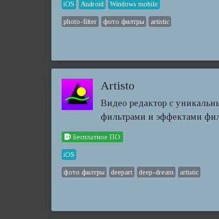
iOS
Android
Windows mobile
photo-filter
фото филтры
artistic
Artisto
Видео редактор с уникаль
фильтрами и эффектами фи
Бесплатное ПО
iOS
фото филтры
deepart
deep-dream
artistic