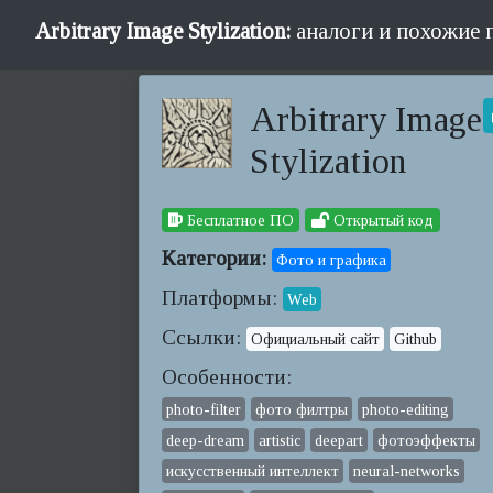
Arbitrary Image Stylization:
аналоги и похожие 
Arbitrary Image
Stylization
Бесплатное ПО
Открытый код
Категории:
Фото и графика
Платформы:
Web
Ссылки:
Официальный сайт
Github
Особенности:
photo-filter
фото филтры
photo-editing
deep-dream
artistic
deepart
фотоэффекты
искусственный интеллект
neural-networks