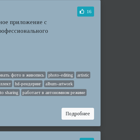
16
нное приложение с
профессионального
овать фото в живопись
photo-editing
artistic
еллект
hd-рендеринг
album-artwork
to sharing
работает в автономном режиме
Подробнее