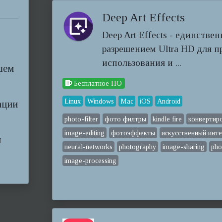
Deep Art Effects
Deep Art Effects - единстве
разрешением Ultra HD для 
использования и ...
шем
Бесплатное ПО
Linux
Windows
Mac
iOS
Android
ации
photo-filter
фото филтры
kindle fire
конвертир
image-editing
фотоэффекты
искусственный инт
м
neural-networks
photography
image-sharing
pho
image-processing