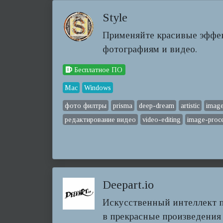
Style
Применяйте красивые эффек
фотографиям и видео.
Бесплатное ПО
Mac
Windows
фото филтры
prisma
deep-dream
artistic
image
редактирование видео
video-editing
image-proc
Deepart.io
Искусственный интеллект 
в прекрасные произведения и