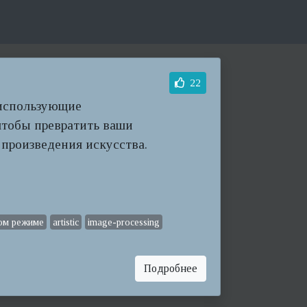
22
использующие
чтобы превратить ваши
 произведения искусства.
ом режиме
artistic
image-processing
Подробнее