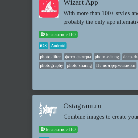
Wizart App
With more than 100+ styles and
probably the only app alternati
Бесплатное ПО
iOS
Android
photo-filter
фото филтры
photo-editing
deep-d
photography
photo sharing
Не поддерживается
Ostagram.ru
Combine images to create you
Бесплатное ПО