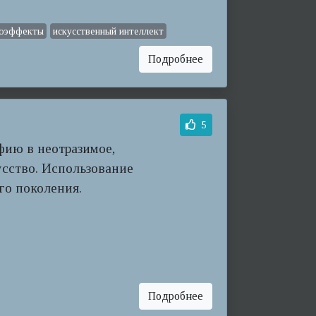
оэффекты
искусственный интеллект
Подробнее
5
ию в неотразимое,
усство. Использование
го поколения.
Подробнее