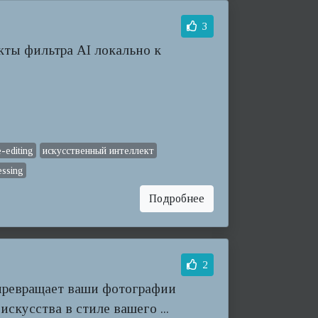
3
ты фильтра AI локально к
-editing
искусственный интеллект
essing
Подробнее
2
превращает ваши фотографии
скусства в стиле вашего ...