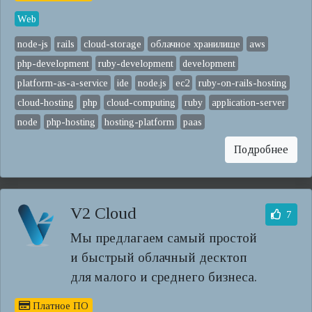
Web
node-js
rails
cloud-storage
облачное хранилище
aws
php-development
ruby-development
development
platform-as-a-service
ide
node.js
ec2
ruby-on-rails-hosting
cloud-hosting
php
cloud-computing
ruby
application-server
node
php-hosting
hosting-platform
paas
Подробнее
V2 Cloud
7
Мы предлагаем самый простой
и быстрый облачный десктоп
для малого и среднего бизнеса.
Платное ПО