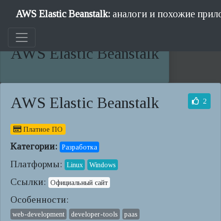
AWS Elastic Beanstalk:
аналоги и похожие прил
AWS Elastic Beanstalk
AWS Elastic Beanstalk
2
Платное ПО
Категории:
Разработка
Платформы:
Linux
Windows
Ссылки:
Официальный сайт
Особенности:
web-development
developer-tools
paas