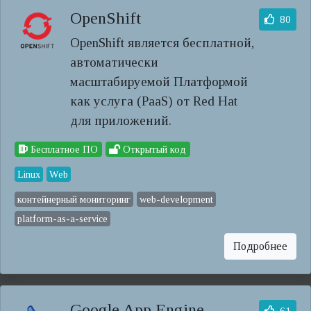
OpenShift
80
OpenShift является бесплатной,
автоматически
масштабируемой Платформой
как услуга (PaaS) от Red Hat
для приложений.
Бесплатное ПО
Открытый код
Linux
Web
контейнерный мониторинг
web-development
platform-as-a-service
Подробнее
Google App Engine