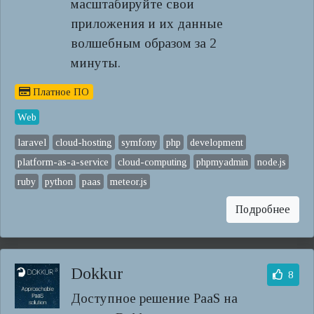
масштабируйте свои
приложения и их данные
волшебным образом за 2
минуты.
Платное ПО
Web
laravel
cloud-hosting
symfony
php
development
platform-as-a-service
cloud-computing
phpmyadmin
node.js
ruby
python
paas
meteor.js
Подробнее
Dokkur
8
Доступное решение PaaS на