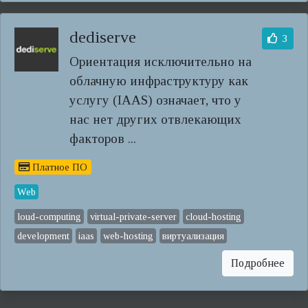
dediserve
3
Ориентация исключительно на
облачную инфраструктуру как
услугу (IAAS) означает, что у
нас нет других отвлекающих
факторов ...
Платное ПО
Web
loud-computing
virtual-private-server
cloud-hosting
development
iaas
web-hosting
виртуализация
Подробнее