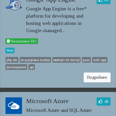
61
Google App Engine is a free*
platform for developing and
hosting web applications in
Google-managed...
Бесплатное ПО
Web
php ide
поддержка nodejs
импорт из mysql
paas
web-app
development
api
Подробнее
Microsoft Azure
48
Microsoft Azure and SQL Azure