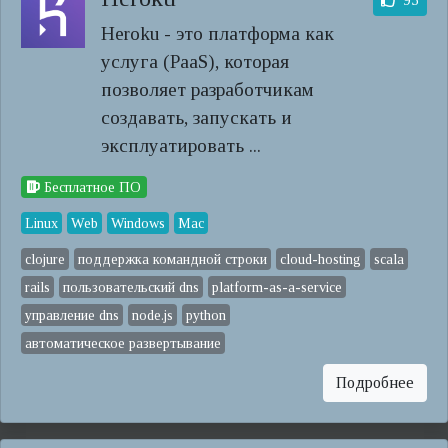
95
Heroku - это платформа как
услуга (PaaS), которая
позволяет разработчикам
создавать, запускать и
эксплуатировать ...
Бесплатное ПО
Linux
Web
Windows
Mac
clojure
поддержка командной строки
cloud-hosting
scala
rails
пользовательский dns
platform-as-a-service
управление dns
node.js
python
автоматическое развертывание
Подробнее