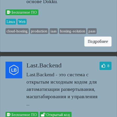
основе Dokku.
Бесплатное ПО
Linux
Web
cloud-hosting
production
iaas
hosting-solution
paas
Подробнее
Last.Backend
8
Last.Backend - это система с
открытым исходным кодом для
автоматизации развертывания,
масштабирования и управления
...
Бесплатное ПО
Открытый код