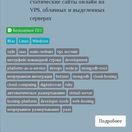
статические сайты онлайн на
VPS, облачных и выделенных
серверах
Бесплатное ПО
Mac
Linux
Windows
vultr
iaas
static-website
vps хостинг
интерфейс командной строки
development
platform-as-a-service
devops
node.js
mongodb-tool
непрерывная интеграция
hetzner
mongodb
cloud-hosting
cloud-computing
digitalocean
ruby
автоматическое развертывание
virtual-server
hosting-platform
developer-tools
web-hosting
непрерывное развертывание
paas
Подробнее