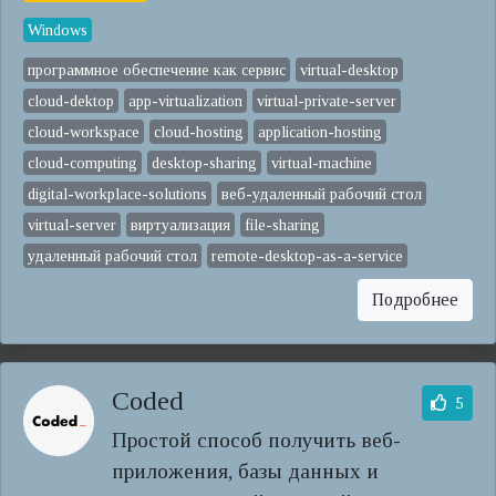
Windows
программное обеспечение как сервис
virtual-desktop
cloud-dektop
app-virtualization
virtual-private-server
cloud-workspace
cloud-hosting
application-hosting
cloud-computing
desktop-sharing
virtual-machine
digital-workplace-solutions
веб-удаленный рабочий стол
virtual-server
виртуализация
file-sharing
удаленный рабочий стол
remote-desktop-as-a-service
Подробнее
Coded
5
Простой способ получить веб-
приложения, базы данных и