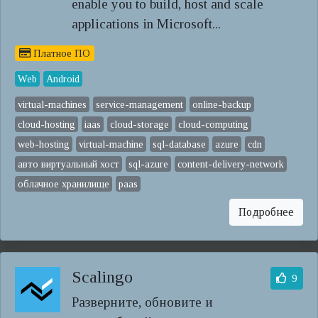
enable you to build, host and scale
applications in Microsoft...
Платное ПО
Web
Android
virtual-machines
service-management
online-backup
cloud-hosting
iaas
cloud-storage
cloud-computing
web-hosting
virtual-machine
sql-database
azure
cdn
авто виртуальный хост
sql-azure
content-delivery-network
облачное хранилище
paas
Подробнее
Scalingo
9
Разверните, обновите и