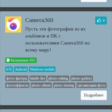
Camera360
8
Пусть эти фотографии из их
альбомов и ПК с
пользователями Camera360 по
всему миру!
Бесплатное ПО
iOS
Android
Windows mobile
фото филтры
kindle fire
photo-editing
photo-gallery
фотоэффекты
photo-album
photo sharing
организация фото
Подробнее