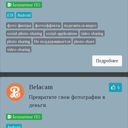
Бесплатное ПО
iOS
Android
фото филтры
фотоэффекты
поделиться видео
social-photo-sharing
social-applications
video sharing
photo sharing
Не поддерживается
photo-share
video-sharing
Подробнее
Belacam
6
Превратите свои фотографии в
деньги.
Бесплатное ПО
Android