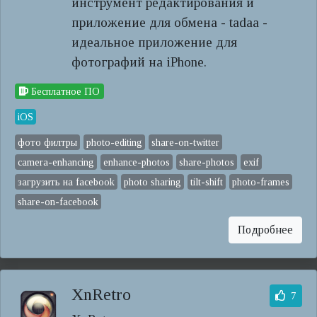
инструмент редактирования и
приложение для обмена - tadaa -
идеальное приложение для
фотографий на iPhone.
Бесплатное ПО
iOS
фото филтры
photo-editing
share-on-twitter
camera-enhancing
enhance-photos
share-photos
exif
загрузить на facebook
photo sharing
tilt-shift
photo-frames
share-on-facebook
Подробнее
XnRetro
7