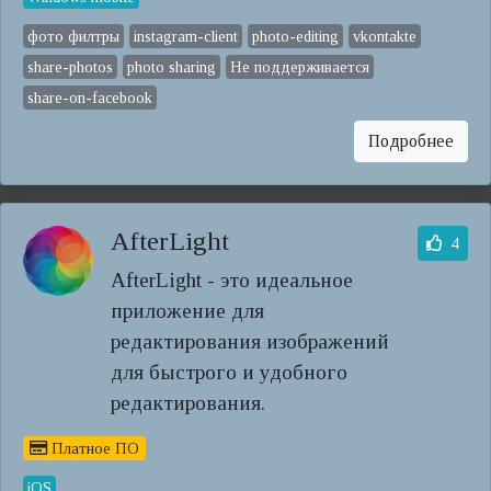
фото филтры
instagram-client
photo-editing
vkontakte
share-photos
photo sharing
Не поддерживается
share-on-facebook
Подробнее
AfterLight
4
AfterLight - это идеальное
приложение для
редактирования изображений
для быстрого и удобного
редактирования.
Платное ПО
iOS