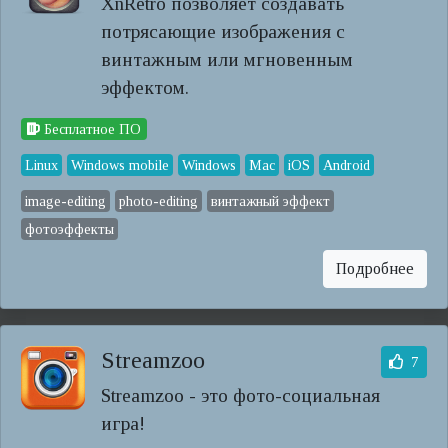
XnRetro позволяет создавать
потрясающие изображения с
винтажным или мгновенным
эффектом.
Бесплатное ПО
Linux
Windows mobile
Windows
Mac
iOS
Android
image-editing
photo-editing
винтажный эффект
фотоэффекты
Подробнее
Streamzoo
7
Streamzoo - это фото-социальная
игра!