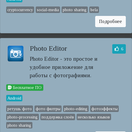
cryptocurrency
social-media
photo sharing
bela
Подробнее
Photo Editor
6
Photo Editor - это простое и
удобное приложение для
работы с фотографиями.
Бесплатное ПО
Android
ретушь фото
фото филтры
photo-editing
фотоэффекты
photo-processing
поддержка слоёв
несколько языков
photo sharing