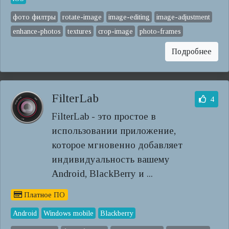
фото филтры
rotate-image
image-editing
image-adjustment
enhance-photos
textures
crop-image
photo-frames
Подробнее
FilterLab
4
FilterLab - это простое в
использовании приложение,
которое мгновенно добавляет
индивидуальность вашему
Android, BlackBerry и ...
Платное ПО
Android
Windows mobile
Blackberry