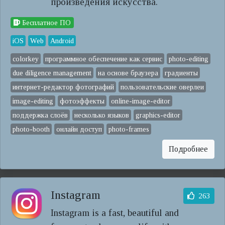
произведения искусства.
Бесплатное ПО
iOS
Web
Android
colorkey
программное обеспечение как сервис
photo-editing
due diligence management
на основе браузера
градиенты
интернет-редактор фотографий
пользовательские оверлеи
image-editing
фотоэффекты
online-image-editor
поддержка слоёв
несколько языков
graphics-editor
photo-booth
онлайн доступ
photo-frames
Подробнее
Instagram
263
Instagram is a fast, beautiful and