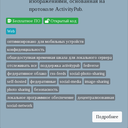
изображениями, основанная на
протоколе ActivityPub.
Бесплатное ПО
Открытый код
Web
оптимизировано для мобильных устройств
конфиденциальность
общедоступная временная шкала для локального сервера
отслеживать все
поддержка activitypub
fediverse
федеративное облако
rss-feeds
social-photo-sharing
self-hosted
федеративные
social-media
image-sharing
photo sharing
безопасность
локальное программное обеспечение
децентрализованная
social-network
Подробнее