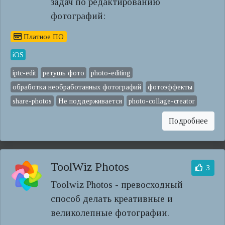
задач по редактированию
фотографий:
Платное ПО
iOS
iptc-edit
ретушь фото
photo-editing
обработка необработанных фотографий
фотоэффекты
share-photos
Не поддерживается
photo-collage-creator
Подробнее
ToolWiz Photos
3
Toolwiz Photos - превосходный
способ делать креативные и
великолепные фотографии.