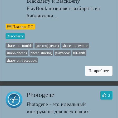
BlackBerry и BlackBerry
PlayBook позволяет выбирать из
библиотеки ...
Платное ПО
Blackberry
share-on-tumblr
фотоэффекты
share-on-twitter
share-photos
photo sharing
playbook
tilt-shift
share-on-facebook
Подробнее
Photogene
3
Photogene - это идеальный
инструмент для всех ваших