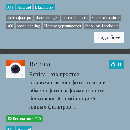
iOS
Android
Blackberry
фото филтры
share-images
фотоэффекты
share-on-twitter
s60
photo sharing
Не поддерживается
share-on-facebook
Подробнее
Retrica
11
Retrica - это простое
приложение для фотосъемки и
обмена фотографиями с почти
бесконечной комбинацией
живых фильтров ...
Бесплатное ПО
iOS
Android