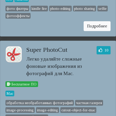
фото филтры
kindle fire
photo-editing
photo sharing
selfie
фотоэффекты
Подробнее
Super PhotoCut
10
Легко удаляйте сложные
фоновые изображения из
фотографий для Mac.
Бесплатное ПО
Mac
обработка необработанных фотографий
частная галерея
image-processing
image-editing
cutout-object-for-mac