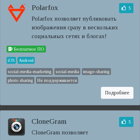
Polarfox
5
Polarfox позволяет публиковать
изображения сразу в нескольких
социальных сетях и блогах!
Бесплатное ПО
iOS
Android
social-media-marketing
social-media
image-sharing
photo sharing
Не поддерживается
Подробнее
CloneGram
5
CloneGram позволяет