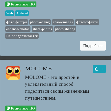
Бесплатное ПО
Web
Android
фото филтры
photo-editing
share-images
фотоэффекты
enhance-photos
share-photos
photo sharing
Не поддерживается
Подробнее
MOLOME
11
MOLOME - это простой и
увлекательный способ
поделиться своим жизненным
путешествием.
Бесплатное ПО