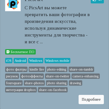
С PicsArt вы можете
превратить ваши фотографии в
произведения искусства,
используя динамические
инструменты для творчества -
и все с ...
Бесплатное ПО
iOS
Android
Windows
Windows mobile
фото филтры
kindle fire
photo-editing
share-on-tumblr
рисунок
фотоэффекты
share-on-twitter
camera-enhancing
foursquare
share-photos
photo sharing
drawing
интеграция dropbox
share-on-facebook
Подробнее