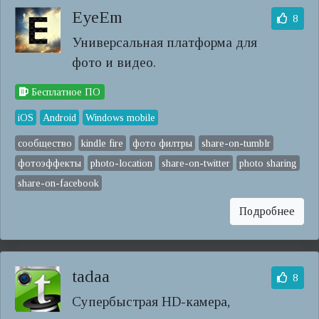
EyeEm
8
Универсальная платформа для
фото и видео.
Бесплатное ПО
iOS
Android
Windows mobile
сообщество
kindle fire
фото филтры
share-on-tumblr
фотоэффекты
photo-location
share-on-twitter
photo sharing
share-on-facebook
Подробнее
tadaa
8
Супербыстрая HD-камера,