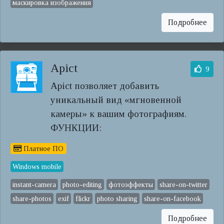
маскировка изображения
Подробнее
Apict
9
Apict позволяет добавить
уникальный вид «мгновенной
камеры» к вашим фотографиям.
ФУНКЦИИ:
Платное ПО
Windows mobile
instant-camera
photo-editing
фотоэффекты
share-on-twitter
share-photos
exif
flickr
photo sharing
share-on-facebook
Подробнее