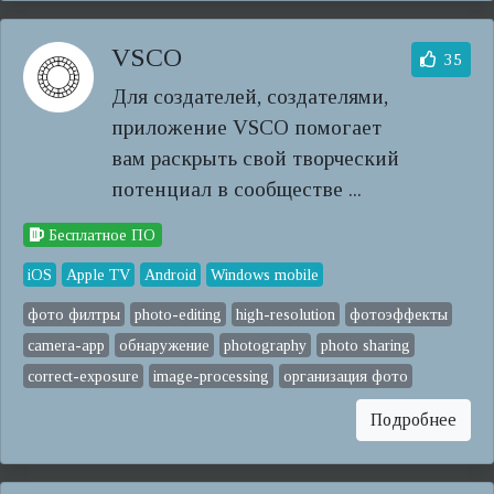
VSCO
35
Для создателей, создателями,
приложение VSCO помогает
вам раскрыть свой творческий
потенциал в сообществе ...
Бесплатное ПО
iOS
Apple TV
Android
Windows mobile
фото филтры
photo-editing
high-resolution
фотоэффекты
camera-app
обнаружение
photography
photo sharing
correct-exposure
image-processing
организация фото
Подробнее