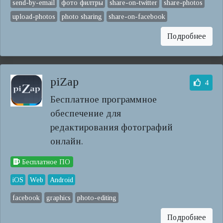
send-by-email
фото филтры
share-on-twitter
share-photos
upload-photos
photo sharing
share-on-facebook
Подробнее
piZap
4
Бесплатное программное
обеспечение для
редактирования фотографий
онлайн.
Бесплатное ПО
iOS
Web
Android
facebook
graphics
photo-editing
Подробнее