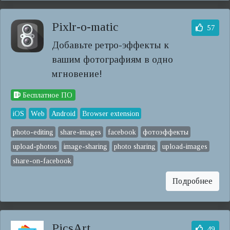
Pixlr-o-matic
57
Добавьте ретро-эффекты к
вашим фотографиям в одно
мгновение!
Бесплатное ПО
iOS
Web
Android
Browser extension
photo-editing
share-images
facebook
фотоэффекты
upload-photos
image-sharing
photo sharing
upload-images
share-on-facebook
Подробнее
PicsArt
49