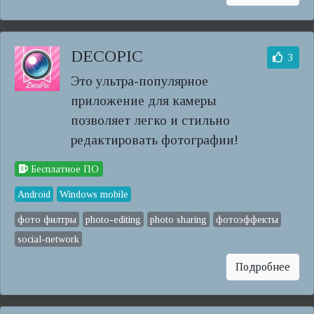
DECOPIC
3
Это ультра-популярное
приложение для камеры
позволяет легко и стильно
редактировать фотографии!
Бесплатное ПО
Android
Windows mobile
фото филтры
photo-editing
photo sharing
фотоэффекты
social-network
Подробнее