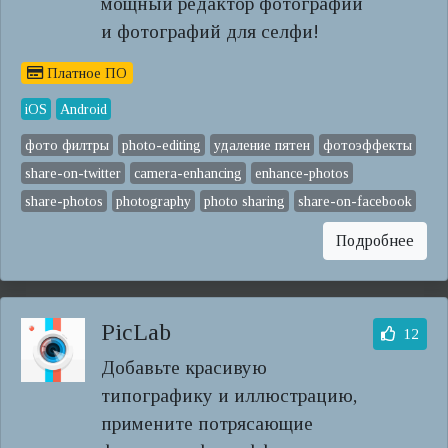
мощный редактор фотографий
и фотографий для селфи!
Платное ПО
iOS
Android
фото филтры
photo-editing
удаление пятен
фотоэффекты
share-on-twitter
camera-enhancing
enhance-photos
share-photos
photography
photo sharing
share-on-facebook
Подробнее
PicLab
12
Добавьте красивую
типографику и иллюстрацию,
примените потрясающие