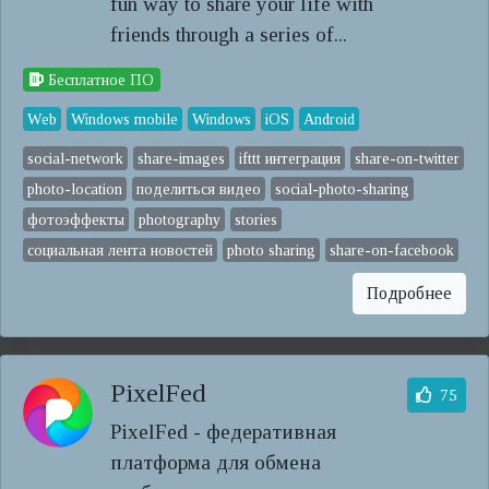
fun way to share your life with
friends through a series of...
Бесплатное ПО
Web
Windows mobile
Windows
iOS
Android
social-network
share-images
ifttt интеграция
share-on-twitter
photo-location
поделиться видео
social-photo-sharing
фотоэффекты
photography
stories
социальная лента новостей
photo sharing
share-on-facebook
Подробнее
PixelFed
75
PixelFed - федеративная
платформа для обмена