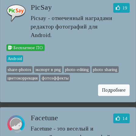
PicSay
19
Picsay - отмеченный наградами
редактор фотографий для
Android.
Бесплатное ПО
Android
share-photos
экспорт в png
photo-editing
photo sharing
цветокоррекция
фотоэффекты
Подробнее
Facetune
14
Facetune - это веселый и