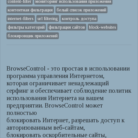
content-filter
мониторинг использования приложения
контентная фильтрация
белый список приложений
internet-filters
url filtering
контроль доступа
фильтры категорий
фильтрация сайтов
block-websites
блокировщик приложений
BrowseControl - это простая в использовании
программа управления Интернетом,
которая ограничивает ненадлежащий
серфинг и обеспечивает соблюдение политик
использования Интернета на вашем
предприятии. BrowseControl может
полностью
блокировать Интернет, разрешать доступ к
авторизованным веб-сайтам,
блокировать оскорбительные сайты,