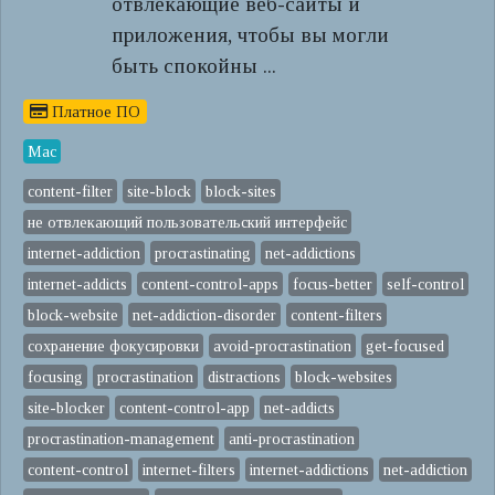
отвлекающие веб-сайты и
приложения, чтобы вы могли
быть спокойны ...
Платное ПО
Mac
content-filter
site-block
block-sites
не отвлекающий пользовательский интерфейс
internet-addiction
procrastinating
net-addictions
internet-addicts
content-control-apps
focus-better
self-control
block-website
net-addiction-disorder
content-filters
сохранение фокусировки
avoid-procrastination
get-focused
focusing
procrastination
distractions
block-websites
site-blocker
content-control-app
net-addicts
procrastination-management
anti-procrastination
content-control
internet-filters
internet-addictions
net-addiction