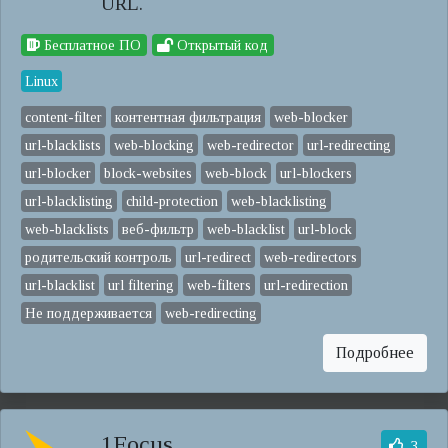
URL.
Бесплатное ПО
Открытый код
Linux
content-filter
контентная фильтрация
web-blocker
url-blacklists
web-blocking
web-redirector
url-redirecting
url-blocker
block-websites
web-block
url-blockers
url-blacklisting
child-protection
web-blacklisting
web-blacklists
веб-фильтр
web-blacklist
url-block
родительский контроль
url-redirect
web-redirectors
url-blacklist
url filtering
web-filters
url-redirection
Не поддерживается
web-redirecting
Подробнее
1Focus
3