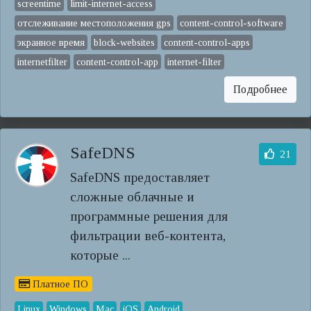
screentime
limit-internet-access
отслеживание местоположения gps
content-control-software
экранное время
block-websites
content-control-apps
internetfilter
content-control-app
internet-filter
Подробнее
SafeDNS
21
SafeDNS предоставляет
сложные облачные и
программные решения для
фильтрации веб-контента,
которые ...
Платное ПО
Linux
Windows
Mac
iOS
Android