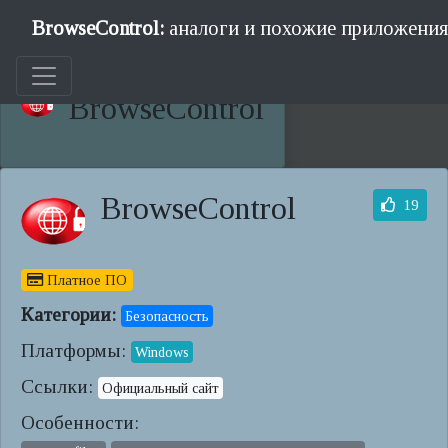
BrowseControl:
аналоги и похожие приложения
BrowseControl
BrowseControl
19
Платное ПО
Категории:
Безопасность
Платформы:
Windows
Ссылки:
Официальный сайт
Особенности: