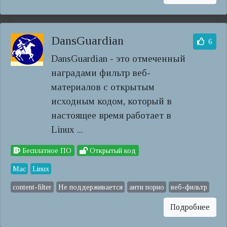
DansGuardian
6
DansGuardian - это отмеченный
наградами фильтр веб-
материалов с открытым
исходным кодом, который в
настоящее время работает в
Linux ...
Бесплатное ПО
Открытый код
Mac
Linux
content-filter
Не поддерживается
анти порно
веб-фильтр
Подробнее