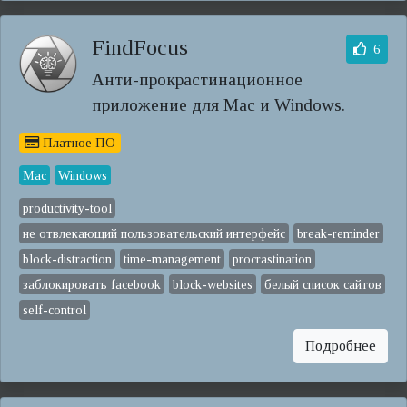
FindFocus
6
Анти-прокрастинационное
приложение для Mac и Windows.
Платное ПО
Mac
Windows
productivity-tool
не отвлекающий пользовательский интерфейс
break-reminder
block-distraction
time-management
procrastination
заблокировать facebook
block-websites
белый список сайтов
self-control
Подробнее