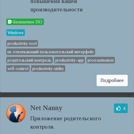
повышения вашей
производительности
Бесплатное ПО
Windows
productivity-tool
не отвлекающий пользовательский интерфейс
родительский контроль
productivity-app
procrastination
self-control
productivity-utility
Подробнее
Net Nanny
4
Приложение родительского
контроля.