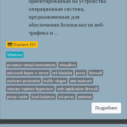
ориентированная на устройства
операционная система,
предназначенная для
обеспечения безопасности веб-
трафика и ...
Платное ПО
Windows
proxmox virtual environment
virtualbox
microsoft hyper-v server
url-blacklist
proxy
firewall
malware-protection
traffic-shaper
anti-malware
vmware vsphere hypervisor
web-application-firewall
proxy-cache
load-balancer
ssl-proxy
antivirus
Подробнее