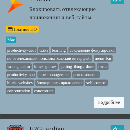
Блокировать отвлекающие
приложения и веб-сайты
Платное ПО
Mac
productivity-tool
tasks
learning
сохранение фокусировки
не отвлекающий пользовательский интерфейс
menu-bar
writing-editor
block-games
getting-things-done
focus
productivity-app
time-management
procrastination
block-websites
блокировать приложения
self-control
concentration
concentrate
Подробнее
E2Guardian
2