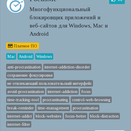
Многофункциональный
блокировщик приложений и
веб-сайтов для Windows, Mac и
Android
Платное ПО
Mac
Android
Windows
anti-procrastination
internet-addiction-disorder
сохранение фокусировки
не отвлекающий пользовательский интерфейс
avoid-procrastination
internet-addiction
focus
time-tracking-tool
procrastinating
control-web-browsing
break-reminder
time-management
procrastination
internet-addict
block-websites
focus-better
block-distraction
internet-filter