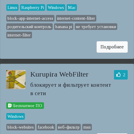
Linux
Raspberry Pi
Windows
Mac
block-app-internet-access
internet-content-filter
родительский контроль
banana pi
не требует установки
internet-filter
Подробнее
Kurupira WebFilter
2
блокирует и фильтрует контент
в сети
Бесплатное ПО
Windows
block-websites
facebook
веб-фильтр
msn