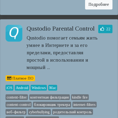
Подробнее
Qustodio Parental Control
22
Qustodio помогает семьям жить
умнее в Интернете и за его
пределами, предоставляя
простой в использовании и
мощный ...
Платное ПО
iOS
Android
Windows
Mac
content-filter
контентная фильтрация
kindle fire
content-control
блокировщик трекера
internet-filters
веб-фильтр
cyberbullying
родительский контроль