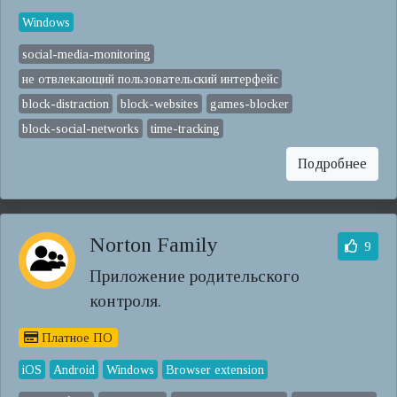
Windows
social-media-monitoring
не отвлекающий пользовательский интерфейс
block-distraction
block-websites
games-blocker
block-social-networks
time-tracking
Подробнее
Norton Family
9
Приложение родительского
контроля.
Платное ПО
iOS
Android
Windows
Browser extension