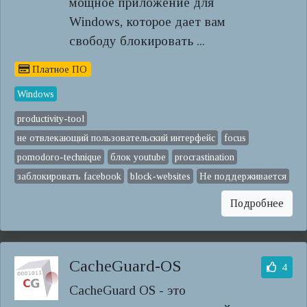
мощное приложение для
Windows, которое дает вам
свободу блокировать ...
Платное ПО
Windows
productivity-tool
не отвлекающий пользовательский интерфейс
focus
pomodoro-technique
блок youtube
procrastination
заблокировать facebook
block-websites
Не поддерживается
Подробнее
CacheGuard-OS
4
CacheGuard OS - это