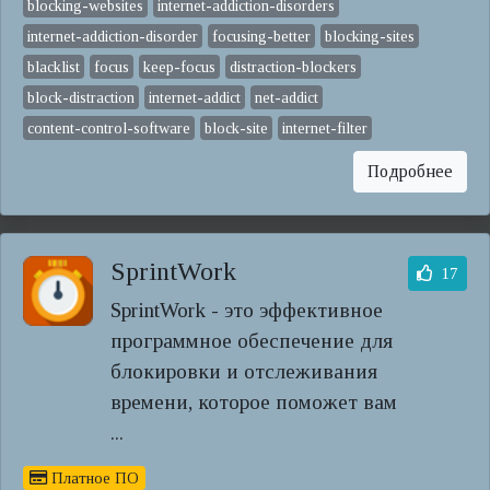
blocking-websites
internet-addiction-disorders
internet-addiction-disorder
focusing-better
blocking-sites
blacklist
focus
keep-focus
distraction-blockers
block-distraction
internet-addict
net-addict
content-control-software
block-site
internet-filter
Подробнее
SprintWork
17
SprintWork - это эффективное
программное обеспечение для
блокировки и отслеживания
времени, которое поможет вам
...
Платное ПО