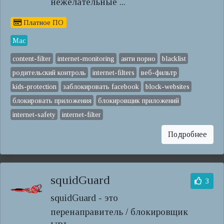
нежелательные ...
Платное ПО
Mac
content-filter
internet-monitoring
анти порно
blacklist
родительский контроль
internet-filters
веб-фильтр
kids-protection
заблокировать facebook
block-websites
блокировать приложения
блокировщик приложений
internet-safety
internet-filter
Подробнее
squidGuard
3
squidGuard - это
перенаправитель / блокировщик