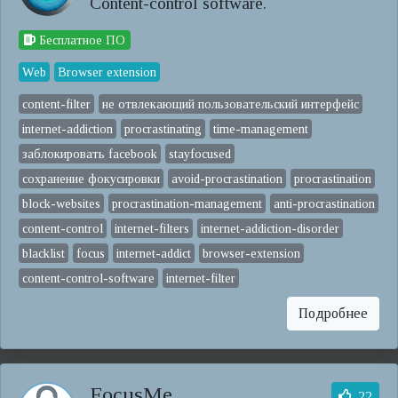
Content-control software.
Бесплатное ПО
Web
Browser extension
content-filter
не отвлекающий пользовательский интерфейс
internet-addiction
procrastinating
time-management
заблокировать facebook
stayfocused
сохранение фокусировки
avoid-procrastination
procrastination
block-websites
procrastination-management
anti-procrastination
content-control
internet-filters
internet-addiction-disorder
blacklist
focus
internet-addict
browser-extension
content-control-software
internet-filter
Подробнее
FocusMe
22