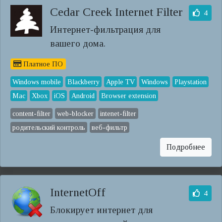
Cedar Creek Internet Filter
4
Интернет-фильтрация для
вашего дома.
Платное ПО
Windows mobile
Blackberry
Apple TV
Windows
Playstation
Mac
Xbox
iOS
Android
Browser extension
content-filter
web-blocker
intenet-filter
родительский контроль
веб-фильтр
Подробнее
InternetOff
4
Блокирует интернет для