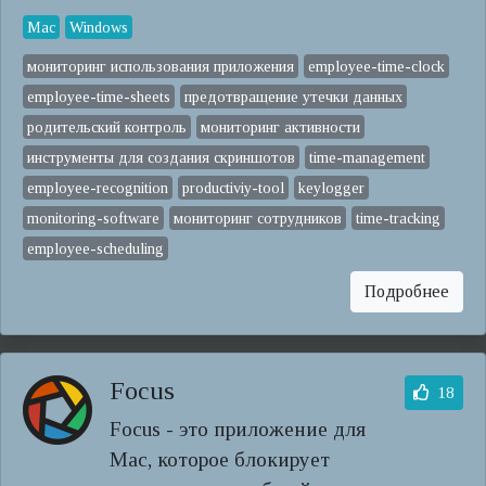
Mac
Windows
мониторинг использования приложения
employee-time-clock
employee-time-sheets
предотвращение утечки данных
родительский контроль
мониторинг активности
инструменты для создания скриншотов
time-management
employee-recognition
productiviy-tool
keylogger
monitoring-software
мониторинг сотрудников
time-tracking
employee-scheduling
Подробнее
Focus
18
Focus - это приложение для
Mac, которое блокирует