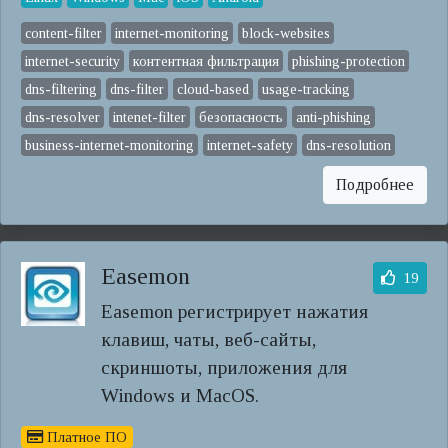
content-filter
internet-monitoring
block-websites
internet-security
контентная фильтрация
phishing-protection
dns-filtering
dns-filter
cloud-based
usage-tracking
dns-resolver
intenet-filter
безопасность
anti-phishing
business-internet-monitoring
internet-safety
dns-resolution
Подробнее
Easemon
19
Easemon регистрирует нажатия
клавиш, чаты, веб-сайты,
скриншоты, приложения для
Windows и MacOS.
Платное ПО