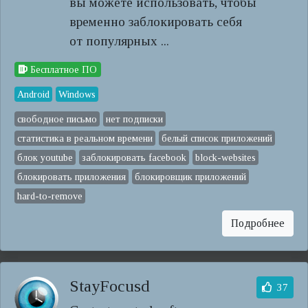
вы можете использовать, чтобы
временно заблокировать себя
от популярных ...
Бесплатное ПО
Android
Windows
свободное письмо
нет подписки
статистика в реальном времени
белый список приложений
блок youtube
заблокировать facebook
block-websites
блокировать приложения
блокировщик приложений
hard-to-remove
Подробнее
StayFocusd
37