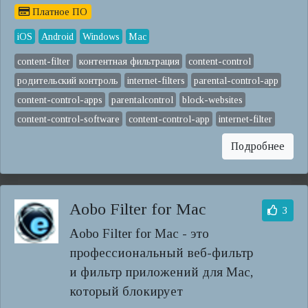
Платное ПО
iOS
Android
Windows
Mac
content-filter
контентная фильтрация
content-control
родительский контроль
internet-filters
parental-control-app
content-control-apps
parentalcontrol
block-websites
content-control-software
content-control-app
internet-filter
Подробнее
Aobo Filter for Mac
3
Aobo Filter for Mac - это
профессиональный веб-фильтр
и фильтр приложений для Mac,
который блокирует