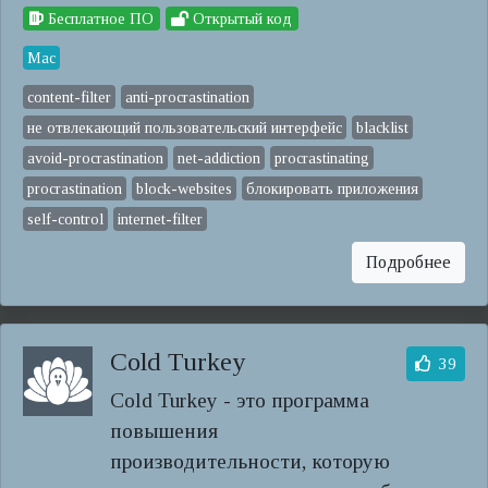
Бесплатное ПО
Открытый код
Mac
content-filter
anti-procrastination
не отвлекающий пользовательский интерфейс
blacklist
avoid-procrastination
net-addiction
procrastinating
procrastination
block-websites
блокировать приложения
self-control
internet-filter
Подробнее
Cold Turkey
39
Cold Turkey - это программа
повышения
производительности, которую