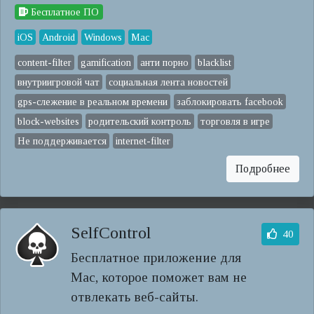
Бесплатное ПО
iOS
Android
Windows
Mac
content-filter
gamification
анти порно
blacklist
внутриигровой чат
социальная лента новостей
gps-слежение в реальном времени
заблокировать facebook
block-websites
родительский контроль
торговля в игре
Не поддерживается
internet-filter
Подробнее
SelfControl
40
Бесплатное приложение для
Mac, которое поможет вам не
отвлекать веб-сайты.