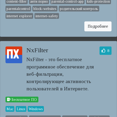
content-filter
анти порно
parental-control-app
kids-protection
parentalcontrol
block-websites
родительский контроль
internet explorer
internet-safety
Подробнее
NxFilter
8
NxFilter - это бесплатное
программное обеспечение для
веб-фильтрации,
контролирующее активность
пользователей в Интернете.
Бесплатное ПО
Mac
Linux
Windows