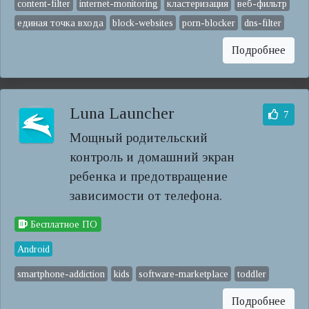
content-filter
internet-monitoring
кластеризация
веб-фильтр
единая точка входа
block-websites
porn-blocker
dns-filter
Подробнее
Luna Launcher
7
Мощный родительский
контроль и домашний экран
ребенка и предотвращение
зависимости от телефона.
Бесплатное ПО
Android
smartphone-addiction
kids
software-marketplace
toddler
Подробнее