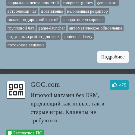
социальная лента новостей
computer-games
game-store
встроенный чат
достижения
нелинейный редактор
оплата подарочной картой
аппаратное ускорение
групповой чат
game-launcher
автоматическое обновление
поддержка proton для linux
content-delivery
потоковое вещание
Подробнее
GOG.com
475
Игровой магазин без DRM,
продающий как новые, так и
старые игры. Клиенты не
требуются.
Бесплатное ПО