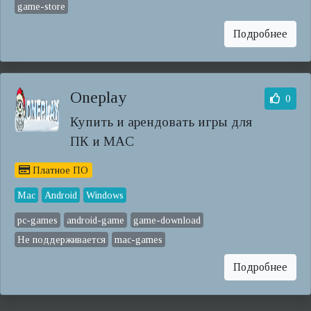
game-store
Подробнее
Oneplay
0
Купить и арендовать игры для
ПК и MAC
Платное ПО
Mac
Android
Windows
pc-games
android-game
game-download
Не поддерживается
mac-games
Подробнее