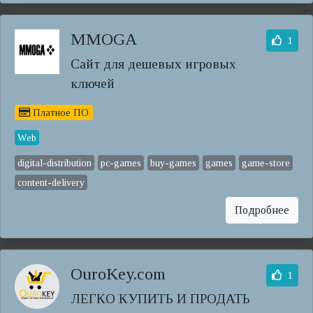
MMOGA
1
Сайт для дешевых игровых
ключей
Платное ПО
Web
digital-distribution
pc-games
buy-games
games
game-store
content-delivery
Подробнее
OuroKey.com
1
ЛЕГКО КУПИТЬ И ПРОДАТЬ