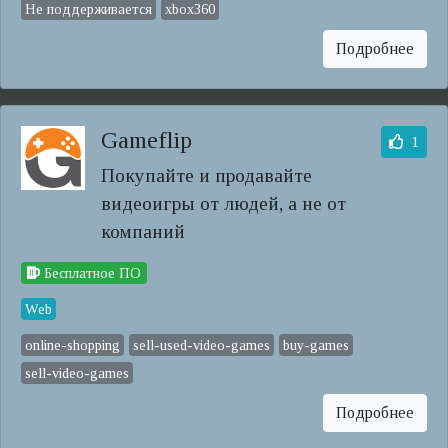
Не поддерживается
xbox360
Подробнее
Gameflip
1
Покупайте и продавайте
видеоигры от людей, а не от
компаний
Бесплатное ПО
Web
online-shopping
sell-used-video-games
buy-games
sell-video-games
Подробнее