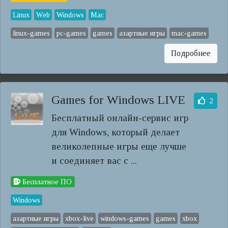
Linux
Web
Windows
Mac
linux-games
pc-games
games
азартные игры
mac-games
Подробнее
Games for Windows LIVE
2
Бесплатный онлайн-сервис игр
для Windows, который делает
великолепные игры еще лучше
и соединяет вас с ...
Бесплатное ПО
Windows
азартные игры
xbox-live
windows-games
games
xbox