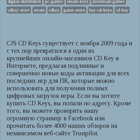
digital-distribution
pc-games
steam-keys
download-games
cdkey-store
steam
cdkey
game-store
buy-cd-keys
cd-key
CJS CD Keys существует с ноября 2009 года и
с тех пор превратился в один из
крупнейших онлайн-магазинов CD Key в
Интернете, предлагая подлинные и
совершенно новые коды активации для всех
последних игр для ПК, которые можно
использовать для получения полных
цифровых загрузок игры. Если вы хотите
купить CD Keys, вы попали по адресу. Кроме
того, вы можете проверить нашу
огромную страницу в Facebook или
прочитать более 4000 наших обзоров на
независимом веб-сайте Trustpilot.