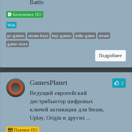
Battle.
Бесплатное ПО
Web
pc-games
steam-keys
buy-games
indie-game
steam
game-store
Подробнее
GamesPlanet
2
Ведущий европейский
дистрибьютор цифровых
ключей активации для Steam,
Uplay, Origin и других ...
Платное ПО