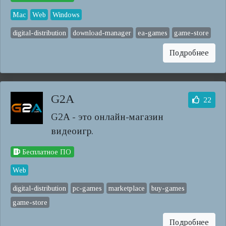
Mac
Web
Windows
digital-distribution
download-manager
ea-games
game-store
Подробнее
G2A
22
G2A - это онлайн-магазин
видеоигр.
Бесплатное ПО
Web
digital-distribution
pc-games
marketplace
buy-games
game-store
Подробнее