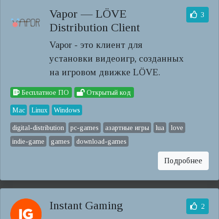
Vapor — LÖVE
3
Distribution Client
Vapor - это клиент для
установки видеоигр, созданных
на игровом движке LÖVE.
Бесплатное ПО
Открытый код
Mac
Linux
Windows
digital-distribution
pc-games
азартные игры
lua
love
indie-game
games
download-games
Подробнее
Instant Gaming
2