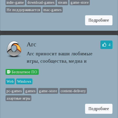
indie-game
download-games
steam
game-store
Не поддерживается
mac-games
Подробнее
Arc
4
Arc приносит ваши любимые
игры, сообщества, медиа и
Бесплатное ПО
Web
Windows
pc-games
games
game-store
content-delivery
азартные игры
Подробнее