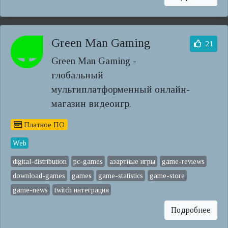
Green Man Gaming
21
Green Man Gaming -
глобальный
мультиплатформенный онлайн-
магазин видеоигр.
Платное ПО
Web
digital-distribution
pc-games
азартные игры
game-reviews
download-games
games
game-statistics
game-store
game-news
twitch интеграция
Подробнее