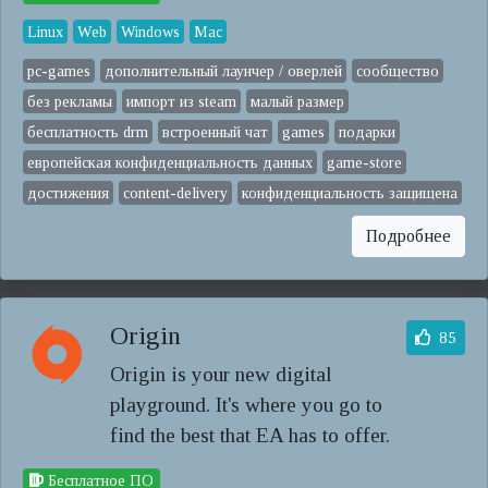
Linux
Web
Windows
Mac
pc-games
дополнительный лаунчер / оверлей
сообщество
без рекламы
импорт из steam
малый размер
бесплатность drm
встроенный чат
games
подарки
европейская конфиденциальность данных
game-store
достижения
content-delivery
конфиденциальность защищена
Подробнее
Origin
85
Origin is your new digital
playground. It's where you go to
find the best that EA has to offer.
Бесплатное ПО