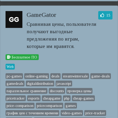
GameGator
15
Сравнивая цены, пользователи
получают выгодные
предложения по играм,
которые им нравятся.
Бесплатное ПО
Web
pc-games
online-gaming
deals
steamwintersale
game-deals
gamedeals
digitaldistribution
javascript
параллельное сравнение
discounts
проверка цены
pricetracker
esports
cheapgame
php
cheap-games
price-comparison
pricecomparison
games
график цен с течением времени
video-games
price-tracker