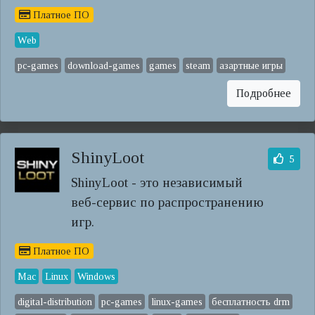
Платное ПО
Web
pc-games
download-games
games
steam
азартные игры
Подробнее
ShinyLoot
5
ShinyLoot - это независимый
веб-сервис по распространению
игр.
Платное ПО
Mac
Linux
Windows
digital-distribution
pc-games
linux-games
бесплатность drm