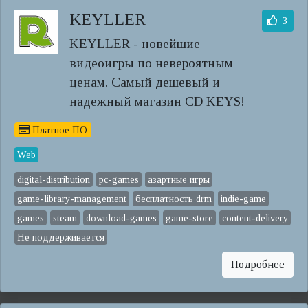
KEYLLER
3
KEYLLER - новейшие
видеоигры по невероятным
ценам. Самый дешевый и
надежный магазин CD KEYS!
Платное ПО
Web
digital-distribution
pc-games
азартные игры
game-library-management
бесплатность drm
indie-game
games
steam
download-games
game-store
content-delivery
Не поддерживается
Подробнее