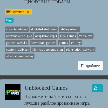
ЦИФРОВЫЕ ТОВАРЫ
Платное ПО
Web
instant-delivery
digital-distribution
cd-key-steam
alternative-to-g2a
азартные игры
buy-games
xbox-live
games-website
download-games
games
cd-key
content-delivery
Не поддерживается
playstation-network
alternative-to-ebay
Подробнее
Unblocked Games
1
Вы можете найти и сыграть в
лучшие разблокированные игры