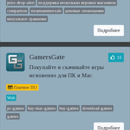
price-drop-alert
поддержка нескольких игровых магазинов
comparison
steamsummersale
ценовые оповещения
визуальное сравнение
Подробнее
GamersGate
15
Покупайте и скачивайте игры
мгновенно для ПК и Mac.
Платное ПО
Web
pc-games
buy-mac-games
buy-games
download-games
games
Подробнее