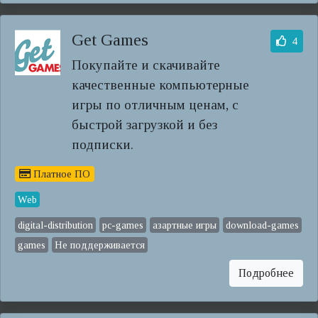
Get Games
4
Покупайте и скачивайте
качественные компьютерные
игры по отличным ценам, с
быстрой загрузкой и без
подписки.
Платное ПО
Web
digital-distribution
pc-games
азартные игры
download-games
games
Не поддерживается
Подробнее