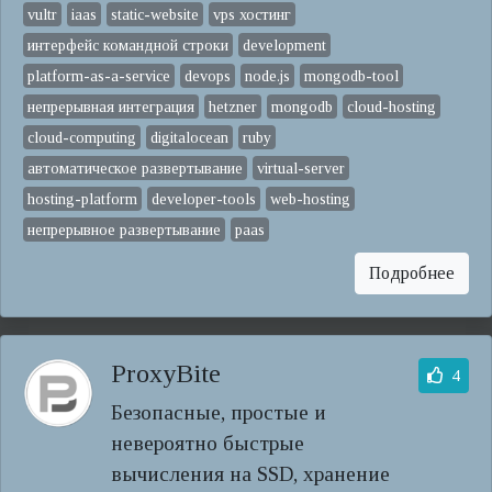
vultr
iaas
static-website
vps хостинг
интерфейс командной строки
development
platform-as-a-service
devops
node.js
mongodb-tool
непрерывная интеграция
hetzner
mongodb
cloud-hosting
cloud-computing
digitalocean
ruby
автоматическое развертывание
virtual-server
hosting-platform
developer-tools
web-hosting
непрерывное развертывание
paas
Подробнее
ProxyBite
4
Безопасные, простые и
невероятно быстрые
вычисления на SSD, хранение