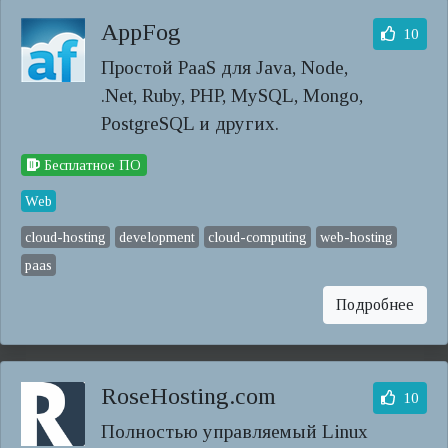
AppFog
10
Простой PaaS для Java, Node,
.Net, Ruby, PHP, MySQL, Mongo,
PostgreSQL и других.
Бесплатное ПО
Web
cloud-hosting
development
cloud-computing
web-hosting
paas
Подробнее
RoseHosting.com
10
Полностью управляемый Linux