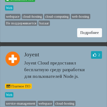
Web
webspace
cloud-hosting
cloud-computing
web-hosting
Не поддерживается
bazaar
Подробнее
Joyent
2
Joyent Cloud предоставил
бесплатную среду разработки
для пользователей Node.js.
Платное ПО
Web
service-management
webspace
cloud-hosting