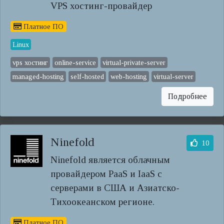
VPS хостинг-провайдер
Платное ПО
Linux
vps хостинг
online-service
virtual-private-server
managed-hosting
self-hosted
web-hosting
virtual-server
Подробнее
Ninefold
10
Ninefold является облачным
провайдером PaaS и IaaS с
серверами в США и Азиатско-
Тихоокеанском регионе.
Платное ПО