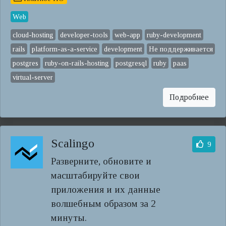
Web
cloud-hosting
developer-tools
web-app
ruby-development
rails
platform-as-a-service
development
Не поддерживается
postgres
ruby-on-rails-hosting
postgresql
ruby
paas
virtual-server
Подробнее
Scalingo
9
Разверните, обновите и
масштабируйте свои
приложения и их данные
волшебным образом за 2
минуты.