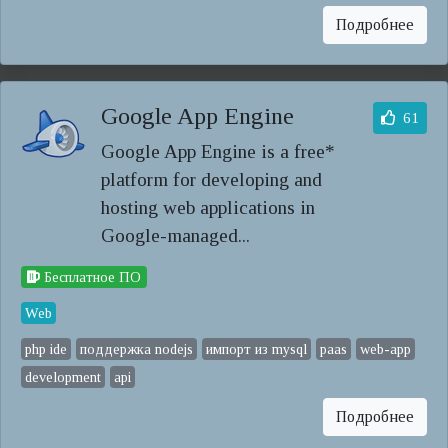
Подробнее
Google App Engine
61
Google App Engine is a free*
platform for developing and
hosting web applications in
Google-managed...
Бесплатное ПО
Web
php ide
поддержка nodejs
импорт из mysql
paas
web-app
development
api
Подробнее