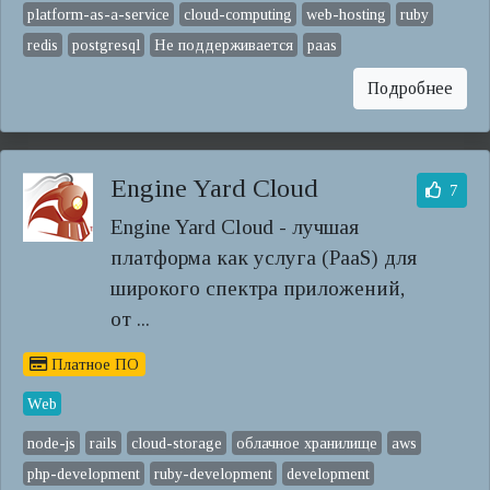
platform-as-a-service
cloud-computing
web-hosting
ruby
redis
postgresql
Не поддерживается
paas
Подробнее
Engine Yard Cloud
7
Engine Yard Cloud - лучшая
платформа как услуга (PaaS) для
широкого спектра приложений,
от ...
Платное ПО
Web
node-js
rails
cloud-storage
облачное хранилище
aws
php-development
ruby-development
development