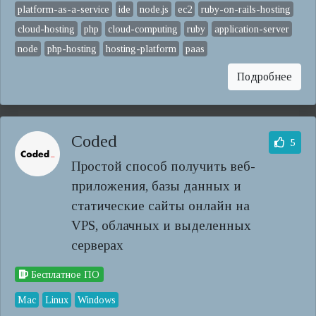
platform-as-a-service
ide
node.js
ec2
ruby-on-rails-hosting
cloud-hosting
php
cloud-computing
ruby
application-server
node
php-hosting
hosting-platform
paas
Подробнее
Coded
5
Простой способ получить веб-
приложения, базы данных и
статические сайты онлайн на
VPS, облачных и выделенных
серверах
Бесплатное ПО
Mac
Linux
Windows