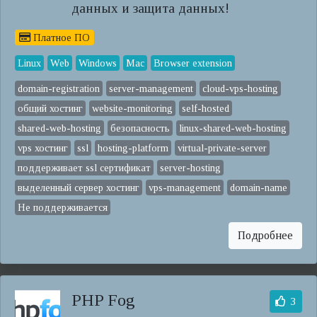
данных и защита данных!
Платное ПО
Linux
Web
Windows
Mac
Browser extension
domain-registration
server-management
cloud-vps-hosting
общий хостинг
website-monitoring
self-hosted
shared-web-hosting
безопасность
linux-shared-web-hosting
vps хостинг
ssl
hosting-platform
virtual-private-server
поддерживает ssl сертификат
server-hosting
выделенный сервер хостинг
vps-management
domain-name
Не поддерживается
Подробнее
PHP Fog
3