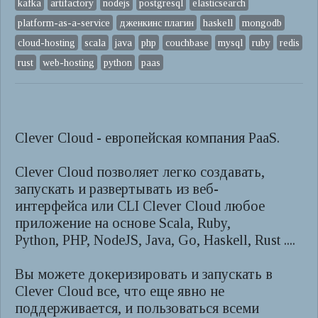
kafka
artifactory
nodejs
postgresql
elasticsearch
platform-as-a-service
дженкинс плагин
haskell
mongodb
cloud-hosting
scala
java
php
couchbase
mysql
ruby
redis
rust
web-hosting
python
paas
Clever Cloud - европейская компания PaaS.
Clever Cloud позволяет легко создавать,
запускать и развертывать из веб-
интерфейса или CLI Clever Cloud любое
приложение на основе Scala, Ruby,
Python, PHP, NodeJS, Java, Go, Haskell, Rust ....
Вы можете докеризировать и запускать в
Clever Cloud все, что еще явно не
поддерживается, и пользоваться всеми