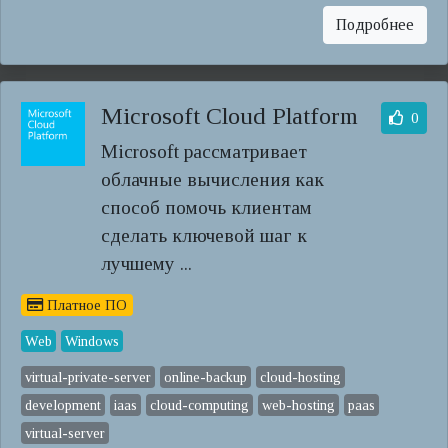
Подробнее
Microsoft Cloud Platform
0
Microsoft рассматривает
облачные вычисления как
способ помочь клиентам
сделать ключевой шаг к
лучшему ...
Платное ПО
Web
Windows
virtual-private-server
online-backup
cloud-hosting
development
iaas
cloud-computing
web-hosting
paas
virtual-server