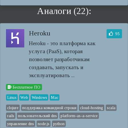
Аналоги (22):
Heroku
95
Heroku - это платформа как
услуга (PaaS), которая
позволяет разработчикам
создавать, запускать и
эксплуатировать ...
Бесплатное ПО
Linux
Web
Windows
Mac
clojure
поддержка командной строки
cloud-hosting
scala
rails
пользовательский dns
platform-as-a-service
управление dns
node.js
python