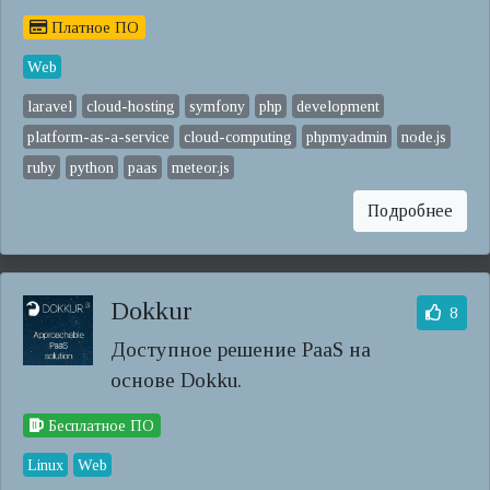
Платное ПО
Web
laravel
cloud-hosting
symfony
php
development
platform-as-a-service
cloud-computing
phpmyadmin
node.js
ruby
python
paas
meteor.js
Подробнее
Dokkur
8
Доступное решение PaaS на
основе Dokku.
Бесплатное ПО
Linux
Web