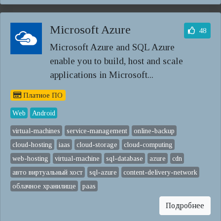
Microsoft Azure
48
Microsoft Azure and SQL Azure
enable you to build, host and scale
applications in Microsoft...
Платное ПО
Web
Android
virtual-machines
service-management
online-backup
cloud-hosting
iaas
cloud-storage
cloud-computing
web-hosting
virtual-machine
sql-database
azure
cdn
авто виртуальный хост
sql-azure
content-delivery-network
облачное хранилище
paas
Подробнее