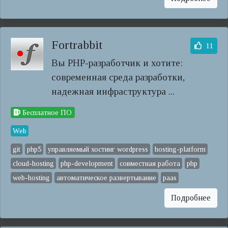
Fortrabbit
11
Вы PHP-разработчик и хотите:
современная среда разработки,
надежная инфраструктура ...
Бесплатное ПО
Web
git
php5
управляемый хостинг wordpress
hosting-platform
cloud-hosting
php-development
совместная работа
php
web-hosting
автоматическое развертывание
paas
Подробнее