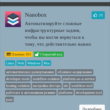
Nanobox
35
Автоматизируйте сложные
инфраструктурные задачи,
чтобы вы могли вернуться к
тому, что действительно важно
Платное ПО
Открытый код
Linux
Web
Windows
Mac
автоматическое развертывание
облачное кодирование
developer-tools
workflow-solution
platform-as-a-service
hosting-solution
настройка dev/ops
ide
workflow-tool
работает в автономном режиме
platforms
development-tool
paas
Подробнее