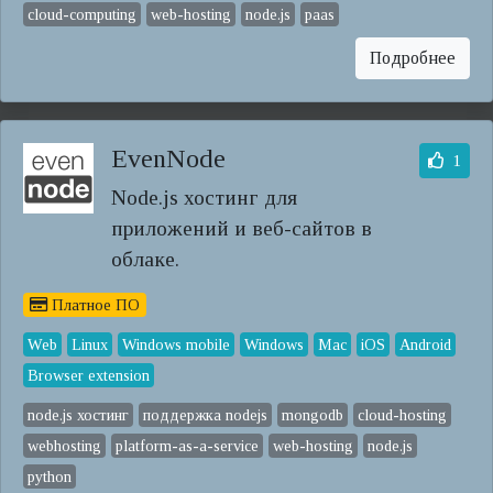
cloud-computing
web-hosting
node.js
paas
Подробнее
EvenNode
1
Node.js хостинг для
приложений и веб-сайтов в
облаке.
Платное ПО
Web
Linux
Windows mobile
Windows
Mac
iOS
Android
Browser extension
node.js хостинг
поддержка nodejs
mongodb
cloud-hosting
webhosting
platform-as-a-service
web-hosting
node.js
python