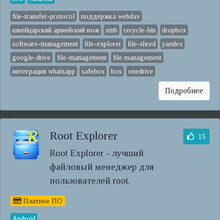
file-transfer-protocol
поддержка webdav
швейцарский армейский нож
smb
recycle-bin
dropbox
software-management
file-explorer
file-shred
yandex
google-drive
file-management
file management
интеграция whatsapp
safebox
box
onedrive
Подробнее
Root Explorer
15
Root Explorer - лучший
файловый менеджер для
пользователей root.
Платное ПО
Android