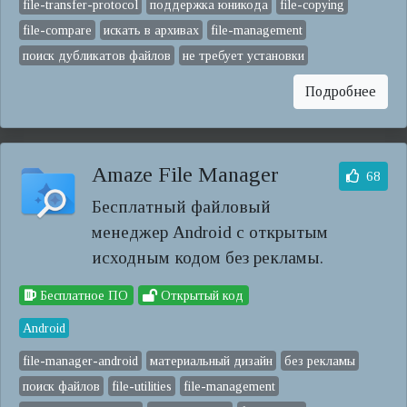
file-transfer-protocol
поддержка юникода
file-copying
file-compare
искать в архивах
file-management
поиск дубликатов файлов
не требует установки
Подробнее
Amaze File Manager
68
Бесплатный файловый
менеджер Android с открытым
исходным кодом без рекламы.
Бесплатное ПО
Открытый код
Android
file-manager-android
материальный дизайн
без рекламы
поиск файлов
file-utilities
file-management