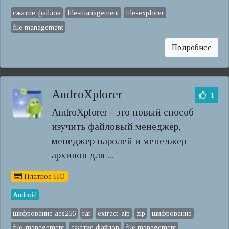
сжатие файлов
file-management
file-explorer
file management
Подробнее
AndroXplorer
1
AndroXplorer - это новый способ
изучить файловый менеджер,
менеджер паролей и менеджер
архивов для ...
Платное ПО
Android
шифрование aes256
rar
extract-zip
zip
щифрование
file-management
сжатие файлов
file management