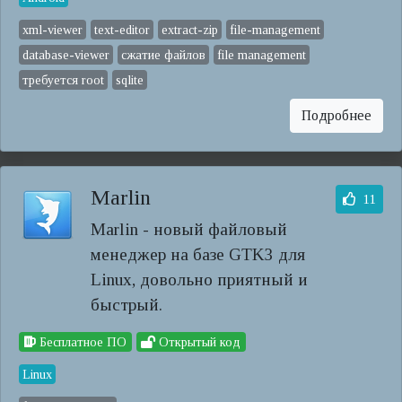
xml-viewer
text-editor
extract-zip
file-management
database-viewer
сжатие файлов
file management
требуется root
sqlite
Подробнее
Marlin
11
Marlin - новый файловый
менеджер на базе GTK3 для
Linux, довольно приятный и
быстрый.
Бесплатное ПО
Открытый код
Linux