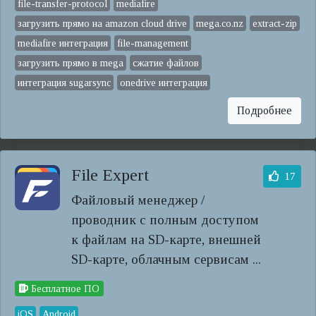
file-transfer-protocol
mediafire
загрузить прямо на amazon cloud drive
mega.co.nz
extract-zip
mediafire интеграция
file-management
загрузить прямо в mega
сжатие файлов
интеграция sugarsync
onedrive интеграция
Подробнее
File Expert
17
Файловый менеджер /
проводник с полным доступом
к файлам на SD-карте, внешней
SD-карте, облачным сервисам ...
Бесплатное ПО
iOS
Android