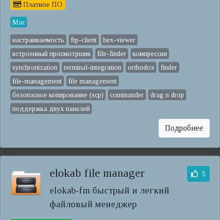
Платное ПО
Mac
настраиваемость
ftp-client
hex-viewer
встроенный просмотрщик
file-finder
компрессия
synchronization
terminal-integration
orthodox
finder
file-management
file management
безопасное копирование (scp)
commander
drag n drop
поддержка двух панелей
Подробнее
elokab file manager
5
elokab-fm быстрый и легкий
файловый менеджер