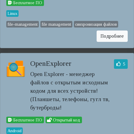
Бесплатное ПО
Linux
file-management
file management
синхронизация файлов
Подробнее
OpenExplorer
5
Open Explorer - менеджер
файлов с открытым исходным
кодом для всех устройств!
(Планшеты, телефоны, гугл тв,
бутерброды!
Бесплатное ПО
Открытый код
Android