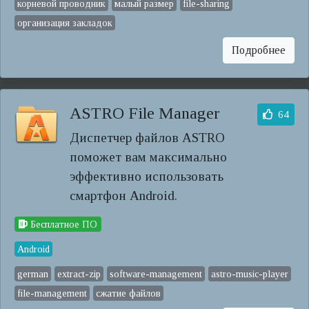
корневой проводник
малый размер
file-sharing
организация закладок
Подробнее
ASTRO File Manager
64
Диспетчер файлов ASTRO
поможет вам максимально
эффективно использовать
смартфон Android.
Бесплатное ПО
Android
german
extract-zip
software-management
astro-music-player
file-management
сжатие файлов