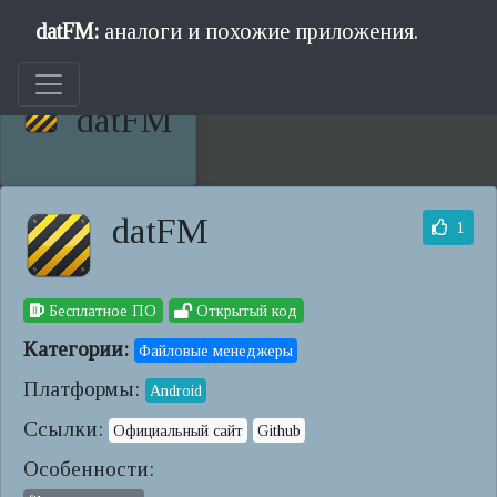
datFM:
аналоги и похожие приложения.
datFM
datFM
1
Бесплатное ПО
Открытый код
Категории:
Файловые менеджеры
Платформы:
Android
Ссылки:
Официальный сайт
Github
Особенности: