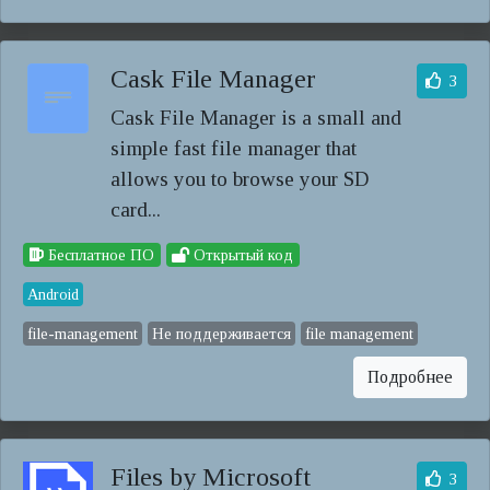
Cask File Manager
3
Cask File Manager is a small and
simple fast file manager that
allows you to browse your SD
card...
Бесплатное ПО
Открытый код
Android
file-management
Не поддерживается
file management
Подробнее
Files by Microsoft
3