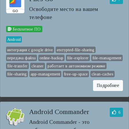
Освободите место на вашем
телефоне
Бесплатное ПО
Android
интеграция с google drive
encrypted-file-sharing
передача файла
online-backup
file-explorer
file-management
file-transfer
cleaner
работает в автономном режиме
file-sharing
app-management
free-up-space
clean-caches
Подробнее
Android Commander
6
Android Commander - это