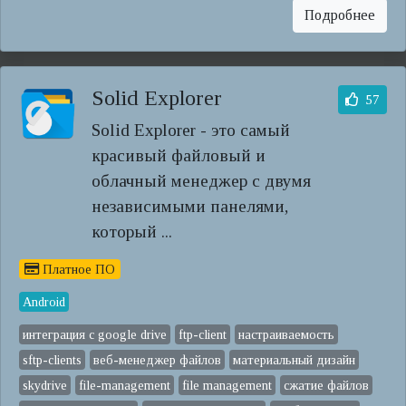
Подробнее
Solid Explorer
57
Solid Explorer - это самый
красивый файловый и
облачный менеджер с двумя
независимыми панелями,
который ...
Платное ПО
Android
интеграция с google drive
ftp-client
настраиваемость
sftp-clients
веб-менеджер файлов
материальный дизайн
skydrive
file-management
file management
сжатие файлов