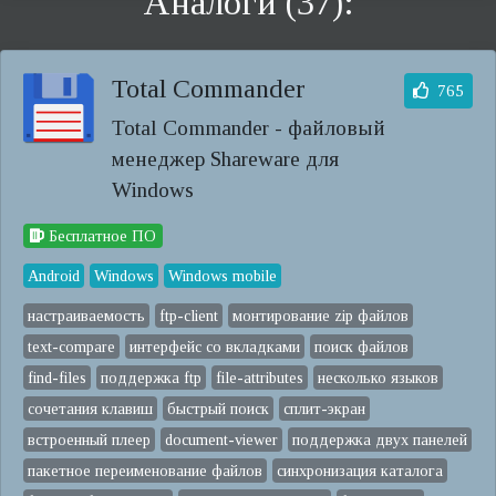
Аналоги (37):
Total Commander
765
Total Commander - файловый
менеджер Shareware для
Windows
Бесплатное ПО
Android
Windows
Windows mobile
настраиваемость
ftp-client
монтирование zip файлов
text-compare
интерфейс со вкладками
поиск файлов
find-files
поддержка ftp
file-attributes
несколько языков
сочетания клавиш
быстрый поиск
сплит-экран
встроенный плеер
document-viewer
поддержка двух панелей
пакетное переименование файлов
синхронизация каталога