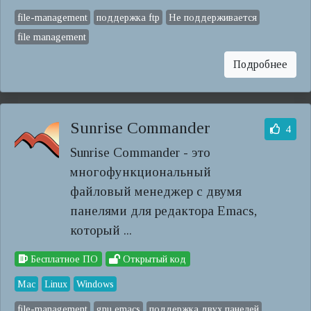
file-management
поддержка ftp
Не поддерживается
file management
Подробнее
Sunrise Commander
4
Sunrise Commander - это
многофункциональный
файловый менеджер с двумя
панелями для редактора Emacs,
который ...
Бесплатное ПО
Открытый код
Mac
Linux
Windows
file-management
gnu emacs
поддержка двух панелей