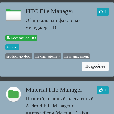
HTC File Manager
1
Официальный файловый
менеджер HTC
Бесплатное ПО
Android
productivity-tool
file-management
file management
Подробнее
Material File Manager
1
Простой, плавный, элегантный
Android File Manager с
интерфейсом Material Design.