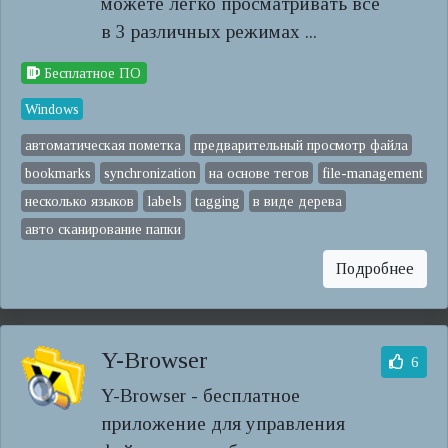
можете легко просматривать все
в 3 различных режимах ...
Бесплатное ПО
Windows
автоматическая пометка
предварительный просмотр файла
bookmarks
synchronization
на основе тегов
file-management
несколько языков
labels
tagging
в виде дерева
авто сканирование папки
Подробнее
Y-Browser
6
Y-Browser - бесплатное
приложение для управления