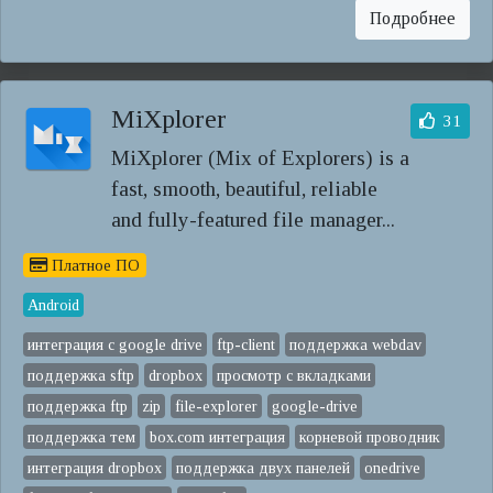
Подробнее
MiXplorer
31
MiXplorer (Mix of Explorers) is a
fast, smooth, beautiful, reliable
and fully-featured file manager...
Платное ПО
Android
интеграция с google drive
ftp-client
поддержка webdav
поддержка sftp
dropbox
просмотр с вкладками
поддержка ftp
zip
file-explorer
google-drive
поддержка тем
box.com интеграция
корневой проводник
интеграция dropbox
поддержка двух панелей
onedrive