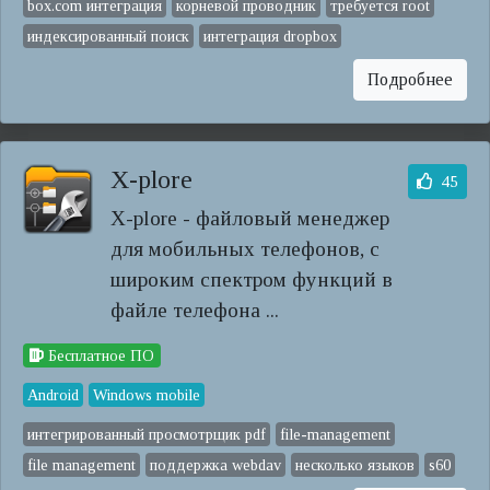
box.com интеграция
корневой проводник
требуется root
индексированный поиск
интеграция dropbox
Подробнее
X-plore
45
X-plore - файловый менеджер
для мобильных телефонов, с
широким спектром функций в
файле телефона ...
Бесплатное ПО
Android
Windows mobile
интегрированный просмотрщик pdf
file-management
file management
поддержка webdav
несколько языков
s60