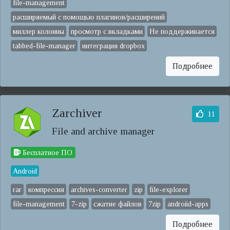
file-management
расширяемый с помощью плагинов/расширений
миллер колонны
просмотр с вкладками
Не поддерживается
tabbed-file-manager
интеграция dropbox
Подробнее
Zarchiver
11
File and archive manager
Бесплатное ПО
Android
rar
компрессия
archives-converter
zip
file-explorer
file-management
7-zip
сжатие файлов
7zip
androiid-apps
Подробнее