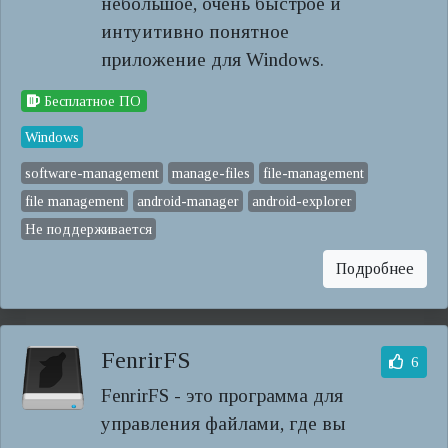
небольшое, очень быстрое и
интуитивно понятное
приложение для Windows.
Бесплатное ПО
Windows
software-management
manage-files
file-management
file management
android-manager
android-explorer
Не поддерживается
Подробнее
FenrirFS
6
FenrirFS - это программа для
управления файлами, где вы