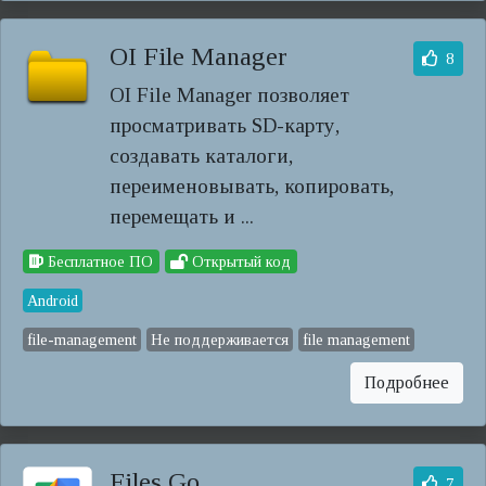
OI File Manager
8
OI File Manager позволяет
просматривать SD-карту,
создавать каталоги,
переименовывать, копировать,
перемещать и ...
Бесплатное ПО
Открытый код
Android
file-management
Не поддерживается
file management
Подробнее
Files Go
7