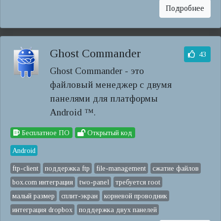
Подробнее
Ghost Commander
43
Ghost Commander - это
файловый менеджер с двумя
панелями для платформы
Android ™.
Бесплатное ПО
Открытый код
Android
ftp-client
поддержка ftp
file-management
сжатие файлов
box.com интеграция
two-panel
требуется root
малый размер
сплит-экран
корневой проводник
интеграция dropbox
поддержка двух панелей