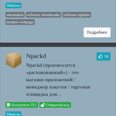
Windows
automation
software-downloader
software-updates
monitor-webpage
Подробнее
Npackd
38
Npackd (произносится
«распакованный») - это
магазин приложений /
менеджер пакетов / торговая
площадка для ...
Бесплатное ПО
Открытый код
Windows