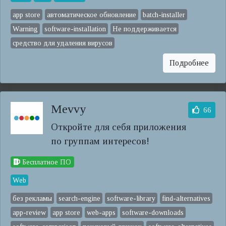
app store
автоматическое обновление
batch-installer
Warning
software-installation
Не поддерживается
средство для удаления вирусов
Подробнее
Mevvy
66
Откройте для себя приложения
по группам интересов!
Бесплатное ПО
Web
без рекламы
search-engine
software-library
find-alternatives
app-review
app store
web-apps
software-downloads