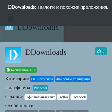
DDownloads:
аналоги и похожие приложения.
DDownloads
DDownloads
3
Бесплатное ПО
Категории:
ОС и утилиты
Файловые хранилища
Платформы:
Windows
Ссылки:
Официальный сайт
Twitter
Facebook
Особенности: