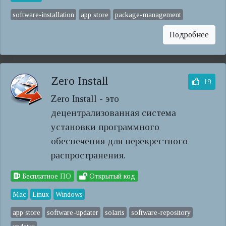
software-installation
app store
package-management
Подробнее
Zero Install
19
Zero Install - это
децентрализованная система
установки программного
обеспечения для перекрестного
распространения.
Бесплатное ПО
Открытый код
Mac
Linux
Windows
app store
software-updater
solaris
software-repository