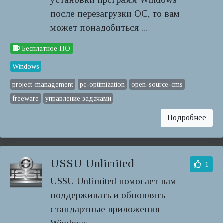
после перезагрузки ОС, то вам
может понадобиться ...
Бесплатное ПО
Windows
project-management
pc-optimization
open-source-cms
freeware
управление задачами
Подробнее
USSU Unlimited
1
USSU Unlimited помогает вам
поддерживать и обновлять
стандартные приложения
Windows.