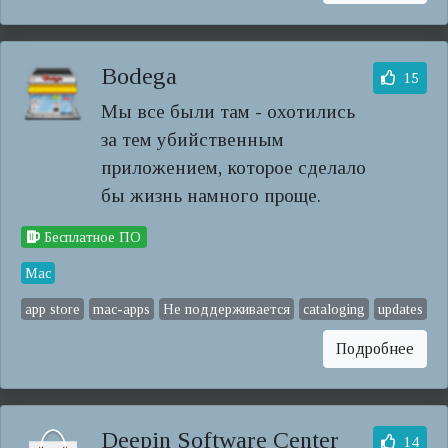
Bodega
15
Мы все были там - охотились
за тем убийственным
приложением, которое сделало
бы жизнь намного проще.
Бесплатное ПО
Mac
app store
mac-apps
Не поддерживается
cataloging
updates
Подробнее
Deepin Software Center
14