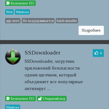
Бесплатное ПО
Web
Windows
app store
Не поддерживается
batch-installer
Подробнее
SSDownloader
6
SSDownloader, загрузчик
приложений безопасности
одним щелчком, который
объединяет все популярные
антивирус ...
Бесплатное ПО
Открытый код
Windows