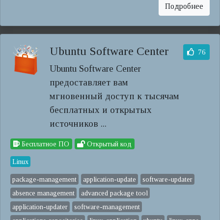
Подробнее
Ubuntu Software Center
76
Ubuntu Software Center
предоставляет вам
мгновенный доступ к тысячам
бесплатных и открытых
источников ...
Бесплатное ПО
Открытый код
Linux
package-management
application-update
software-updater
absence management
advanced package tool
application-updater
software-management