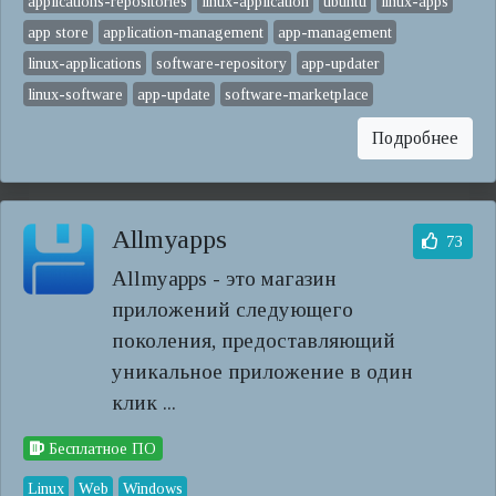
applications-repositories
linux-application
ubuntu
linux-apps
app store
application-management
app-management
linux-applications
software-repository
app-updater
linux-software
app-update
software-marketplace
Подробнее
Allmyapps
73
Allmyapps - это магазин
приложений следующего
поколения, предоставляющий
уникальное приложение в один
клик ...
Бесплатное ПО
Linux
Web
Windows