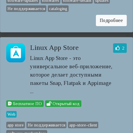
software-updates
softwares
software-details
updates
Не поддерживается
cataloging
Подробнее
Linux App Store
2
Linux App Store - это
универсальное веб-приложение,
которое делает доступными
пакеты Snap, Flatpak и Appimage
...
Бесплатное ПО
Открытый код
Web
app store
Не поддерживается
app-store-client