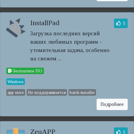
InstallPad
5
Загрузка последних версий
ваших любимых программ -
утомительная задача, особенно
на свежем ...
Бесплатное ПО
Windows
app store
Не поддерживается
batch-installer
Подробнее
ZeuAPP
5