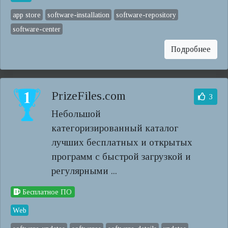
app store
software-installation
software-repository
software-center
Подробнее
PrizeFiles.com
3
Небольшой
категоризированный каталог
лучших бесплатных и открытых
программ с быстрой загрузкой и
регулярными ...
Бесплатное ПО
Web