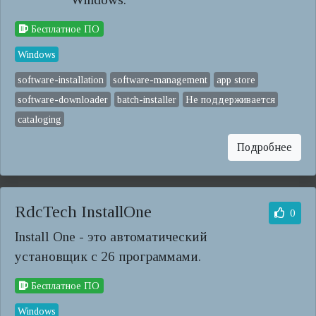
Бесплатное ПО
Windows
software-installation
software-management
app store
software-downloader
batch-installer
Не поддерживается
cataloging
Подробнее
RdcTech InstallOne
0
Install One - это автоматический
установщик с 26 программами.
Бесплатное ПО
Windows