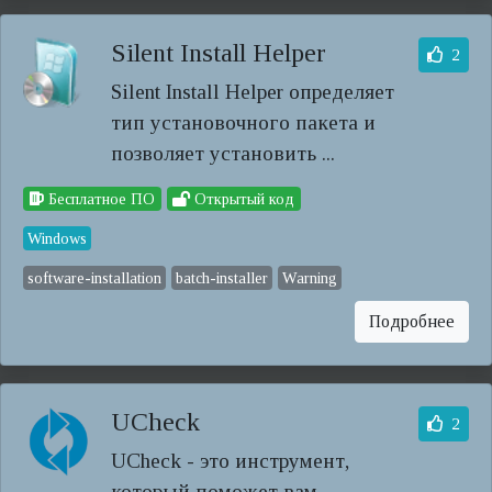
Silent Install Helper
2
Silent Install Helper определяет
тип установочного пакета и
позволяет установить ...
Бесплатное ПО
Открытый код
Windows
software-installation
batch-installer
Warning
Подробнее
UCheck
2
UCheck - это инструмент,
который поможет вам