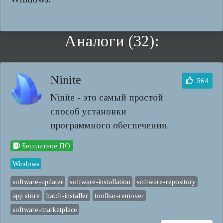
Аналоги (32):
Ninite
564
Ninite - это самый простой
способ установки
программного обеспечения.
Бесплатное ПО
Windows
software-updater
software-installation
software-repository
app store
batch-installer
toolbar-remover
software-marketplace