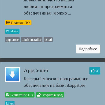
любимым программным
обеспечением, можно ...
Платное ПО
Windows
app store
batch-installer
usual
Подробнее
AppCenter
3
Быстрый магазин программного
обеспечения на базе libappstore
Бесплатное ПО
Открытый код
Linux