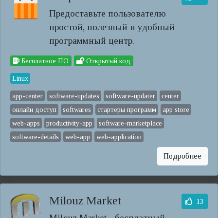
Предоставьте пользователю
простой, полезный и удобный
программный центр.
Бесплатное ПО
Открытый код
Linux
app-center
software-updates
software-updater
center
онлайн доступ
softwares
стартеры программ
app store
web-apps
productivity-app
software-marketplace
software-details
web-app
web-application
Подробнее
Milouz Market
13
Milouz Market - бесплатный