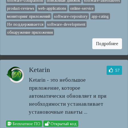
software-comparison
поисковый движок
software-alternatives
product-reviews
web-applications
online-service
мониторинг приложений
software-repository
app-rating
Не поддерживается
software-development
обнаружение приложения
Подробнее
Ketarin
57
Ketarin - это небольшое
приложение, которое
автоматически обновляет и при
необходимости устанавливает
установочные пакеты ...
Бесплатное ПО
Открытый код