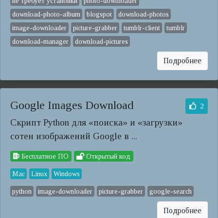
не требует установки
photo-downloader
download-photo-album
blogspot
download-photos
image-downloader
picture-grabber
tumblr-client
tumblr
download-manager
download-pictures
Подробнее
Google Images Download
2
Скрипт Python для «поиска» и «загрузки»
сотен изображений Google в ...
Бесплатное ПО
Открытый код
Mac
Linux
Windows
python
image-downloader
picture-grabber
google-search
Подробнее