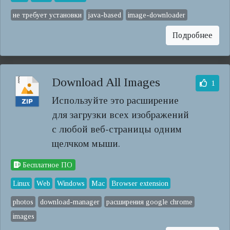
не требует установки
java-based
image-downloader
Подробнее
Download All Images
1
Используйте это расширение
для загрузки всех изображений
с любой веб-страницы одним
щелчком мыши.
Бесплатное ПО
Linux
Web
Windows
Mac
Browser extension
photos
download-manager
расширения google chrome
images