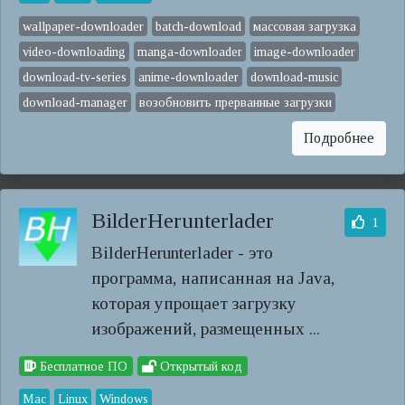
wallpaper-downloader
batch-download
массовая загрузка
video-downloading
manga-downloader
image-downloader
download-tv-series
anime-downloader
download-music
download-manager
возобновить прерванные загрузки
Подробнее
BilderHerunterlader
1
BilderHerunterlader - это
программа, написанная на Java,
которая упрощает загрузку
изображений, размещенных ...
Бесплатное ПО
Открытый код
Mac
Linux
Windows