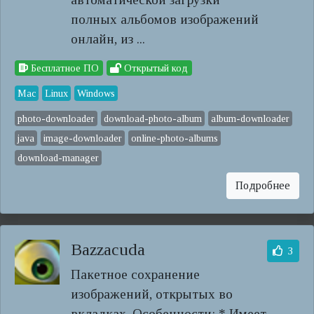
полных альбомов изображений
онлайн, из ...
Бесплатное ПО
Открытый код
Mac
Linux
Windows
photo-downloader
download-photo-album
album-downloader
java
image-downloader
online-photo-albums
download-manager
Подробнее
Bazzacuda
3
Пакетное сохранение
изображений, открытых во
вкладках. Особенности: * Имеет