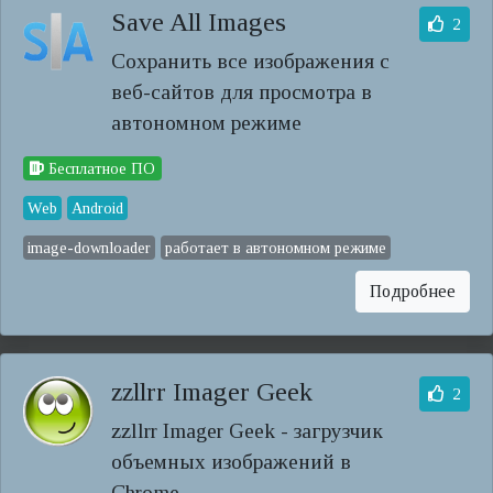
Save All Images
2
Сохранить все изображения с
веб-сайтов для просмотра в
автономном режиме
Бесплатное ПО
Web
Android
image-downloader
работает в автономном режиме
Подробнее
zzllrr Imager Geek
2
zzllrr Imager Geek - загрузчик
объемных изображений в
Chrome