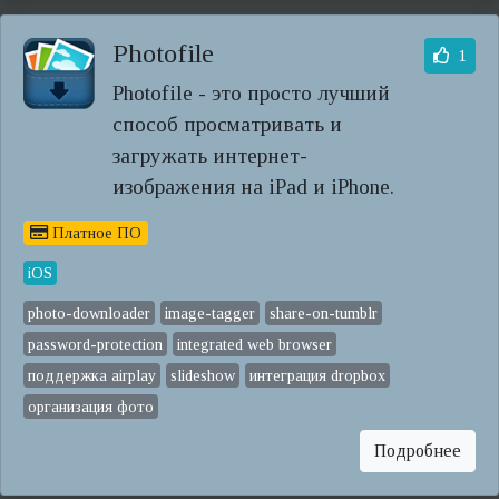
Photofile
1
Photofile - это просто лучший
способ просматривать и
загружать интернет-
изображения на iPad и iPhone.
Платное ПО
iOS
photo-downloader
image-tagger
share-on-tumblr
password-protection
integrated web browser
поддержка airplay
slideshow
интеграция dropbox
организация фото
Подробнее