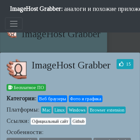
ImageHost Grabber:
аналоги и похожие прилож
ImageHost Grabber
ImageHost Grabber
15
Бесплатное ПО
Категории:
Веб браузеры
Фото и графика
Платформы:
Mac
Linux
Windows
Browser extension
Ссылки:
Официальный сайт
Github
Особенности: