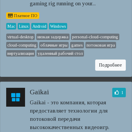
gaming rig running on your...
Платное ПО
Mac
Linux
Android
Windows
virtual-desktop
низкая задержка
personal-cloud-computing
cloud-computing
облачные игры
games
потоковая игра
виртуализация
удаленный рабочий стол
Подробнее
Gaikai
1
Gaikai - это компания, которая
предоставляет технологии для
потоковой передачи
высококачественных видеоигр.