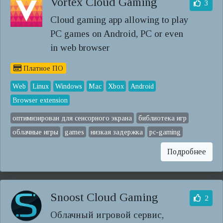
Vortex Cloud Gaming
3
Cloud gaming app allowing to play
PC games on Android, PC or even
in web browser
Платное ПО
Web
Linux
Windows
Mac
Xbox
Android
Browser extension
оптимизирован для сенсорного экрана
библиотека игр
облачные игры
games
низкая задержка
pc-gaming
Подробнее
Snoost Cloud Gaming
2
Облачный игровой сервис,