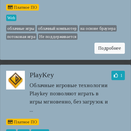
Платное ПО
Web
облачные игры
облачный компьютер
на основе браузера
потоковая игра
Не поддерживается
Подробнее
PlayKey
1
Облачные игровые технологии
Playkey позволяют играть в
игры мгновенно, без загрузок и
...
Платное ПО