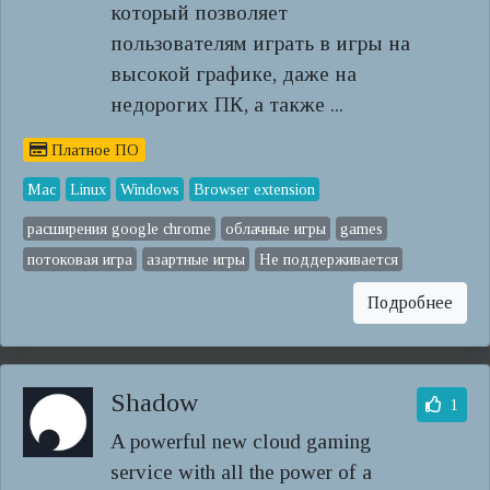
который позволяет
пользователям играть в игры на
высокой графике, даже на
недорогих ПК, а также ...
Платное ПО
Mac
Linux
Windows
Browser extension
расширения google chrome
облачные игры
games
потоковая игра
азартные игры
Не поддерживается
Подробнее
Shadow
1
A powerful new cloud gaming
service with all the power of a