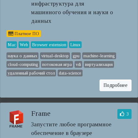
инфраструктура для
машинного обучения и науки о
данных
Платное ПО
Mac
Web
Browser extension
Linux
наука о данных
virtual-desktop
gpu
machine-learning
cloud-computing
потоковая игра
vdi
виртуализация
удаленный рабочий стол
data-science
Подробнее
Frame
3
Запустите любое программное
обеспечение в браузере