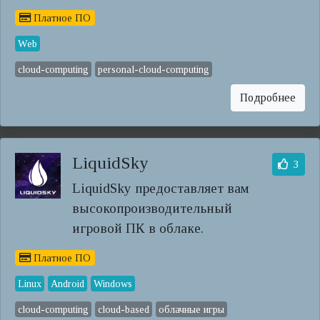
Платное ПО
Web
cloud-computing
personal-cloud-computing
Подробнее
LiquidSky
3
LiquidSky предоставляет вам
высокопроизводительный
игровой ПК в облаке.
Платное ПО
Linux
Android
Windows
cloud-computing
cloud-based
облачные игры