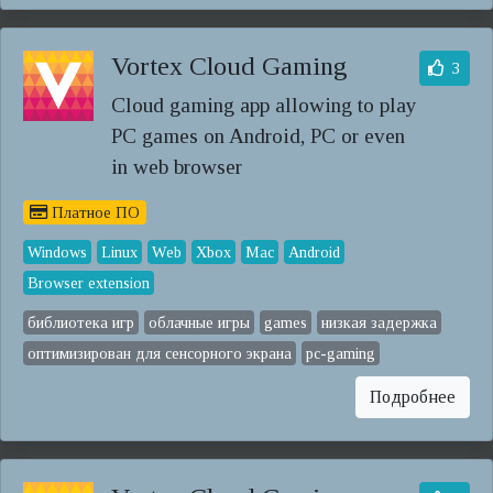
Vortex Cloud Gaming
3
Cloud gaming app allowing to play
PC games on Android, PC or even
in web browser
Платное ПО
Windows
Linux
Web
Xbox
Mac
Android
Browser extension
библиотека игр
облачные игры
games
низкая задержка
оптимизирован для сенсорного экрана
pc-gaming
Подробнее