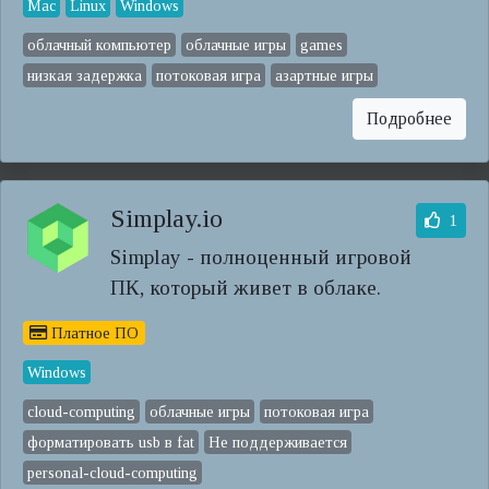
Mac
Linux
Windows
облачный компьютер
облачные игры
games
низкая задержка
потоковая игра
азартные игры
Подробнее
Simplay.io
1
Simplay - полноценный игровой
ПК, который живет в облаке.
Платное ПО
Windows
cloud-computing
облачные игры
потоковая игра
форматировать usb в fat
Не поддерживается
personal-cloud-computing