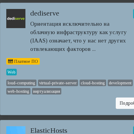
dediserve
Ориентация исключительно на
облачную инфраструктуру как услугу
(IAAS) означает, что у нас нет других
отвлекающих факторов ...
Платное ПО
Web
loud-computing
virtual-private-server
cloud-hosting
development
web-hosting
виртуализация
Подро
ElasticHosts