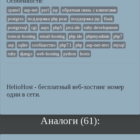
Особенности:
cpanel
asp-net
perl
jsp
обратная связь с клиентами
postgres
поддержка php pear
поддержка jsp
flask
postgresql
cgi
aspx
php5
java ide
ruby-development
tomcat-hosting
email-hosting
php ide
phpmyadmin
php7
asp
sqlite
сообщество
php7.1
php
asp-net-mvc
mysql
ruby
django
web-hosting
python
hosts
HelioHost - бесплатный веб-хостинг номер
один в сети.
Аналоги (61):