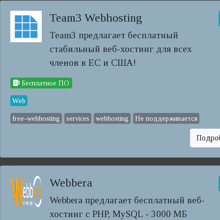
Team3 Webhosting
Team3 предлагает бесплатный
стабильный веб-хостинг для всех
членов в ЕС и США!
Бесплатное ПО
Web
free-webhosting
services
webhosting
Не поддерживается
Подро
Webbera
Webbera предлагает бесплатный веб-
хостинг с PHP, MySQL - 3000 МБ