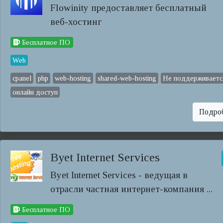
Flowinity предоставляет бесплатный
веб-хостинг
Бесплатное ПО
Web
cpanel
php
web-hosting
shared-web-hosting
Не поддерживаетс
онлайн доступ
Подро
Byet Internet Services
Byet Internet Services - ведущая в
отрасли частная интернет-компания ...
Бесплатное ПО