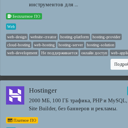
инструментов для ...
Бесплатное ПО
Web
web-design
website-creator
hosting-platform
hosting-provider
cloud-hosting
web-hosting
hosting-server
hosting-solution
web-development
Не поддерживается
онлайн доступ
web-appli
Подро
Hostinger
2000 МБ, 100 ГБ трафика, PHP и MySQL,
Site Builder, без баннеров и рекламы.
Платное ПО