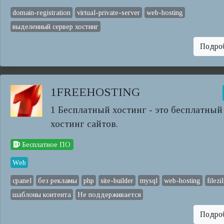
domain-registration
virtual-private-server
web-hosting
выделенный сервер хостинг
Подро
1FREEHOSTING
1 Бесплатный хостинг - это бесплатный
хостинг сайтов.
Бесплатное ПО
Web
cpanel
без рекламы
php
site-builder
mysql
web-hosting
filezi
шаблоны контента
Не поддерживается
Подро