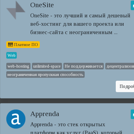
OneSite
OneSite - это лучший и самый дешевый
веб-хостинг для вашего проекта или
бизнес-сайта с неограниченным ...
Платное ПО
Web
web-hosting
unlimited-space
Не поддерживается
децентрализо
неограниченная пропускная способность
Подро
Apprenda
Apprenda - это стек открытых
платформ как услуг (PaaS), который