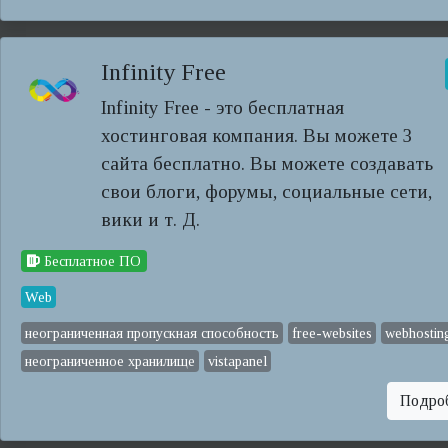
Infinity Free
Infinity Free - это бесплатная
хостинговая компания. Вы можете 3
сайта бесплатно. Вы можете создавать
свои блоги, форумы, социальные сети,
вики и т. Д.
Бесплатное ПО
Web
неограниченная пропускная способность
free-websites
webhostin
неограниченное хранилище
vistapanel
Подро