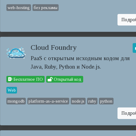
web-hosting
без рекламы
Подро
Cloud Foundry
PaaS с открытым исходным кодом для
Java, Ruby, Python и Node.js.
Бесплатное ПО
Открытый код
Web
mongodb
platform-as-a-service
node.js
ruby
python
Подро