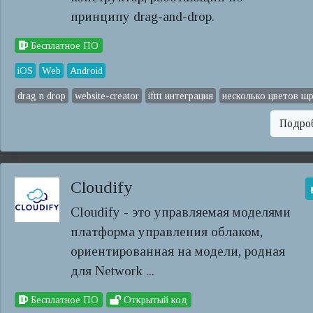
принципу drag-and-drop.
Бесплатное ПО
iOS
Web
Android
drag n drop
website-creator
ifttt интеграция
несколько цветов ш
Подро
Cloudify
Cloudify - это управляемая моделями
платформа управления облаком,
ориентированная на модели, родная
для Network ...
Бесплатное ПО
Открытый код