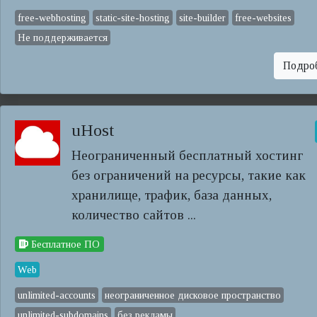
free-webhosting
static-site-hosting
site-builder
free-websites
Не поддерживается
Подро
uHost
Неограниченный бесплатный хостинг
без ограничений на ресурсы, такие как
хранилище, трафик, база данных,
количество сайтов ...
Бесплатное ПО
Web
unlimited-accounts
неограниченное дисковое пространство
unlimited-subdomains
без рекламы