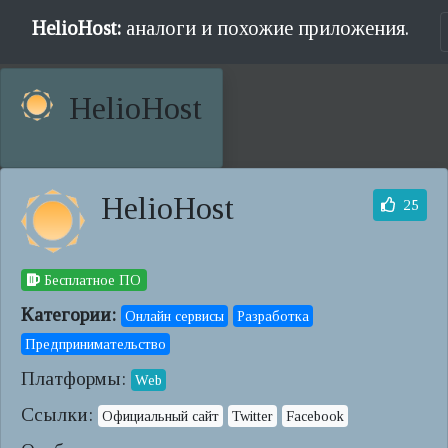
HelioHost:
аналоги и похожие приложения.
HelioHost
HelioHost
25
Бесплатное ПО
Категории:
Онлайн сервисы
Разработка
Предпринимательство
Платформы:
Web
Ссылки:
Официальный сайт
Twitter
Facebook