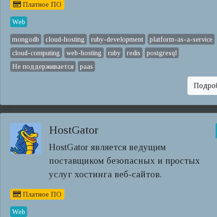
Платное ПО
Web
mongodb
cloud-hosting
ruby-development
platform-as-a-service
cloud-computing
web-hosting
ruby
redis
postgresql
Не поддерживается
paas
Подро
HostGator
HostGator является ведущим
поставщиком безопасных и простых
услуг хостинга веб-сайтов.
Платное ПО
Web