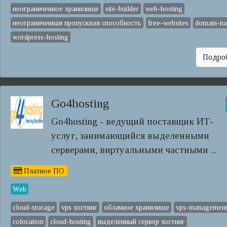
неограниченное хранилище
site-builder
web-hosting
неограниченная пропускная способность
free-websites
domain-n
wordpress-hosting
Подро
Go4hosting
Go4hosting - ведущий поставщик ИТ-
услуг, занимающийся выделенными
серверами, виртуальными частными ...
Платное ПО
Web
cloud-storage
vps хостинг
облачное хранилище
vps-managemen
colocation
cloud-hosting
выделенный сервер хостинг