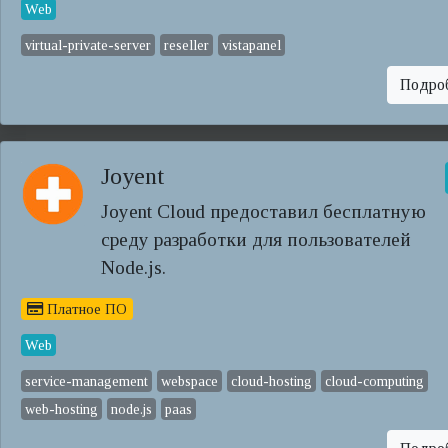
Web
virtual-private-server
reseller
vistapanel
Подро
Joyent
Joyent Cloud предоставил бесплатную
среду разработки для пользователей
Node.js.
Платное ПО
Web
service-management
webspace
cloud-hosting
cloud-computing
web-hosting
node.js
paas