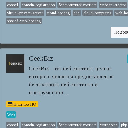
cpanel
domain-registration
безлимитный хостинг
website-creator
virtual-private-server
cloud-hosting
php
cloud-computing
web-ho
shared-web-hosting
Подро
GeekBiz
GeekBiz - это веб-хостинг, целью
которого является предоставление
бесплатного веб-хостинга и
инструментов ...
Платное ПО
Web
cpanel
domain-registration
безлимитный хостинг
wordpress
php