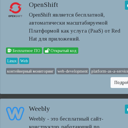
OpenShift
OpenShift является бесплатной,
автоматически масштабируемой
Платформой как услуга (PaaS) от Red
Hat для приложений.
Бесплатное ПО
Открытый код
Linux
Web
контейнерный мониторинг
web-development
platform-as-a-servic
Подро
Weebly
Weebly - это бесплатный сайт-
конструктор, работающий по