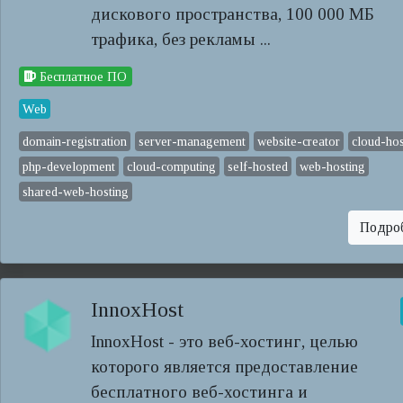
дискового пространства, 100 000 МБ
трафика, без рекламы ...
Бесплатное ПО
Web
domain-registration
server-management
website-creator
cloud-hos
php-development
cloud-computing
self-hosted
web-hosting
shared-web-hosting
Подро
InnoxHost
InnoxHost - это веб-хостинг, целью
которого является предоставление
бесплатного веб-хостинга и