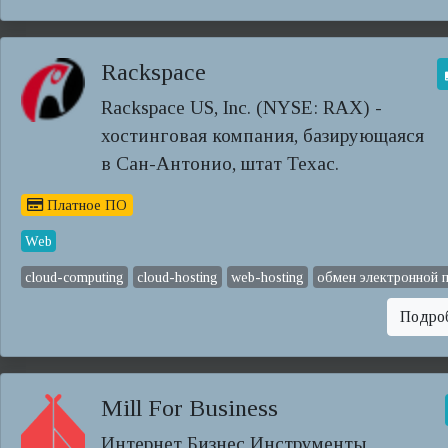
Rackspace
Rackspace US, Inc. (NYSE: RAX) -
хостинговая компания, базирующаяся
в Сан-Антонио, штат Техас.
Платное ПО
Web
cloud-computing
cloud-hosting
web-hosting
обмен электронной 
Подро
Mill For Business
Интернет Бизнес Инструменты