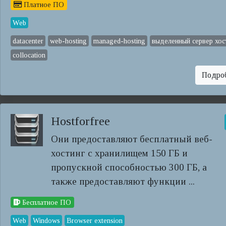
Платное ПО
Web
datacenter
web-hosting
managed-hosting
выделенный сервер хос
collocation
Подро
Hostforfree
Они предоставляют бесплатный веб-
хостинг с хранилищем 150 ГБ и
пропускной способностью 300 ГБ, а
также предоставляют функции ...
Бесплатное ПО
Web
Windows
Browser extension