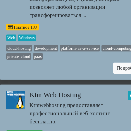
позволяет любой организации
трансформироваться ...
Платное ПО
Web
Windows
cloud-hosting
development
platform-as-a-service
cloud-computin
private-cloud
paas
Подро
Ktm Web Hosting
Ktmwebhosting предоставляет
профессиональный веб-хостинг
бесплатно.