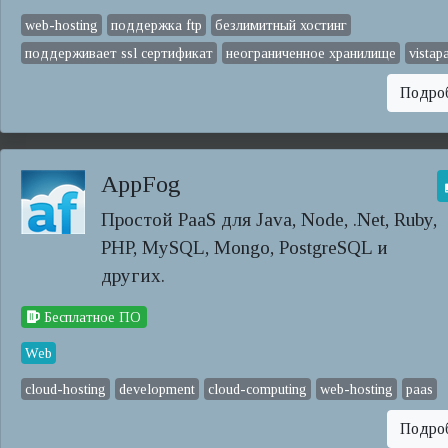
web-hosting
поддержка ftp
безлимитный хостинг
поддерживает ssl сертификат
неограниченное хранилище
vistap
Подро
AppFog
Простой PaaS для Java, Node, .Net, Ruby,
PHP, MySQL, Mongo, PostgreSQL и
других.
Бесплатное ПО
Web
cloud-hosting
development
cloud-computing
web-hosting
paas
Подро