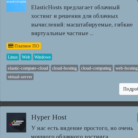
ElasticHosts предлагает облачный
хостинг и решения для облачных
вычислений: масштабируемые, гибкие
виртуальные частные ...
Платное ПО
Linux
Web
Windows
elastic-compute-cloud
cloud-hosting
cloud-computing
web-hosting
virtual-server
Подро
Hyper Host
У нас есть видение простого, но очень
мощного облачного хостинга.