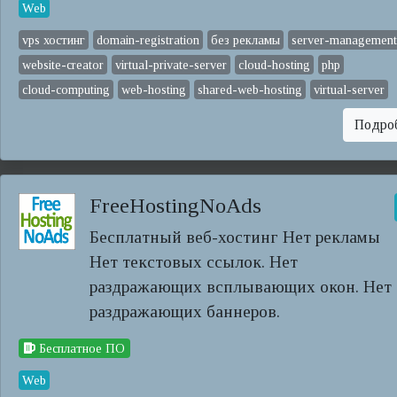
Web
vps хостинг
domain-registration
без рекламы
server-management
website-creator
virtual-private-server
cloud-hosting
php
cloud-computing
web-hosting
shared-web-hosting
virtual-server
Подро
FreeHostingNoAds
Бесплатный веб-хостинг Нет рекламы
Нет текстовых ссылок. Нет
раздражающих всплывающих окон. Нет
раздражающих баннеров.
Бесплатное ПО
Web