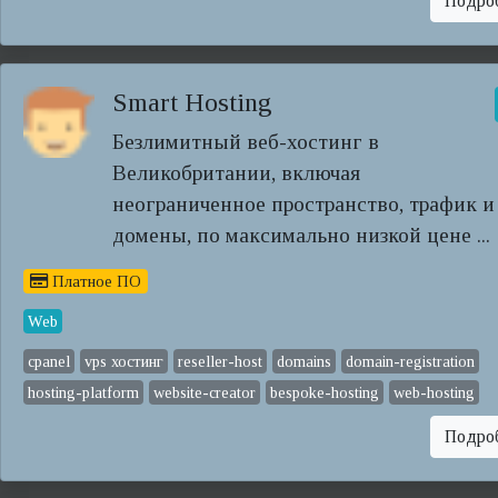
Подро
Smart Hosting
Безлимитный веб-хостинг в
Великобритании, включая
неограниченное пространство, трафик и
домены, по максимально низкой цене ...
Платное ПО
Web
cpanel
vps хостинг
reseller-host
domains
domain-registration
hosting-platform
website-creator
bespoke-hosting
web-hosting
Подро