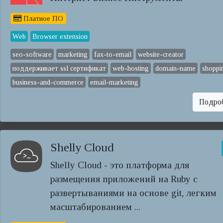
Платное ПО
Web
Browser extension
seo-software
marketing
fax-to-email
website-creator
поддерживает ssl сертификат
web-hosting
domain-name
shoppi
business-and-commerce
email-marketing
Подро
Shelly Cloud
Shelly Cloud - это платформа для
размещения приложений на Ruby с
развертываниями на основе git, легким
масштабированием ...