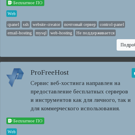
Бесплатное ПО
Web
cpanel
ssh
website-creator
почтовый сервер
control-panel
email-hosting
mysql
web-hosting
Не поддерживается
Подро
ProFreeHost
Сервис веб-хостинга направлен на
предоставление бесплатных серверов
и инструментов как для личного, так и
для коммерческого использования.
Бесплатное ПО
Web