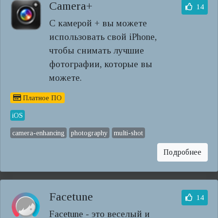
Camera+
14
С камерой + вы можете
использовать свой iPhone,
чтобы снимать лучшие
фотографии, которые вы
можете.
Платное ПО
iOS
camera-enhancing
photography
multi-shot
Подробнее
Facetune
14
Facetune - это веселый и