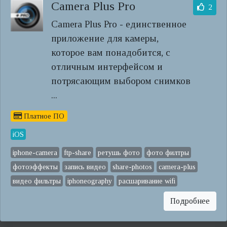
Camera Plus Pro
2
Camera Plus Pro - единственное
приложение для камеры,
которое вам понадобится, с
отличным интерфейсом и
потрясающим выбором снимков
...
Платное ПО
iOS
iphone-camera
ftp-share
ретушь фото
фото филтры
фотоэффекты
запись видео
share-photos
camera-plus
видео фильтры
iphoneography
расшаривание wifi
Подробнее