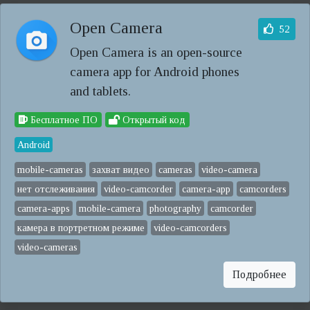
Open Camera
52
Open Camera is an open-source
camera app for Android phones
and tablets.
Бесплатное ПО
Открытый код
Android
mobile-cameras
захват видео
cameras
video-camera
нет отслеживания
video-camcorder
camera-app
camcorders
camera-apps
mobile-camera
photography
camcorder
камера в портретном режиме
video-camcorders
video-cameras
Подробнее