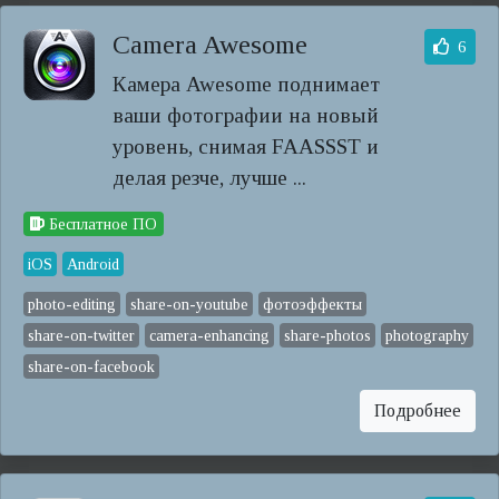
Camera Awesome
6
Камера Awesome поднимает
ваши фотографии на новый
уровень, снимая FAASSST и
делая резче, лучше ...
Бесплатное ПО
iOS
Android
photo-editing
share-on-youtube
фотоэффекты
share-on-twitter
camera-enhancing
share-photos
photography
share-on-facebook
Подробнее