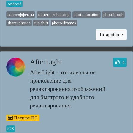
Android
фотоэффекты
camera-enhancing
photo-location
photobooth
share-photos
tilt-shift
photo-frames
Подробнее
AfterLight
4
AfterLight - это идеальное
приложение для
редактирования изображений
для быстрого и удобного
редактирования.
Платное ПО
iOS