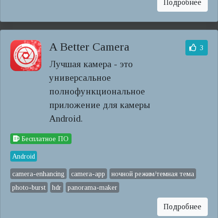
Подробнее
A Better Camera
3
Лучшая камера - это
универсальное
полнофункциональное
приложение для камеры
Android.
Бесплатное ПО
Android
camera-enhancing
camera-app
ночной режим/темная тема
photo-burst
hdr
panorama-maker
Подробнее