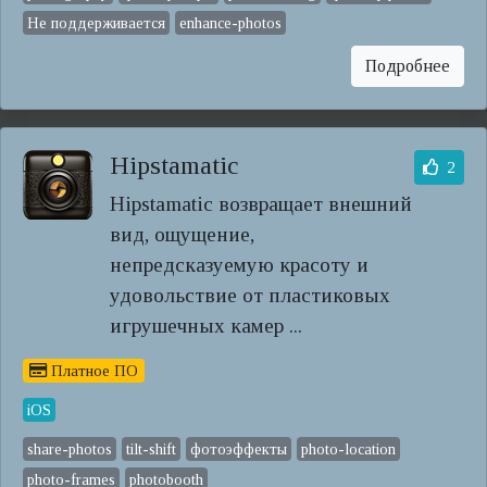
Не поддерживается
enhance-photos
Подробнее
Hipstamatic
2
Hipstamatic возвращает внешний
вид, ощущение,
непредсказуемую красоту и
удовольствие от пластиковых
игрушечных камер ...
Платное ПО
iOS
share-photos
tilt-shift
фотоэффекты
photo-location
photo-frames
photobooth