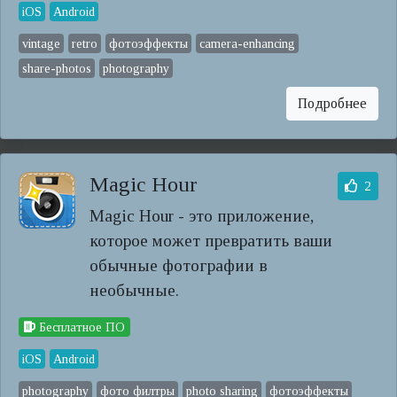
iOS
Android
vintage
retro
фотоэффекты
camera-enhancing
share-photos
photography
Подробнее
Magic Hour
2
Magic Hour - это приложение,
которое может превратить ваши
обычные фотографии в
необычные.
Бесплатное ПО
iOS
Android
photography
фото филтры
photo sharing
фотоэффекты