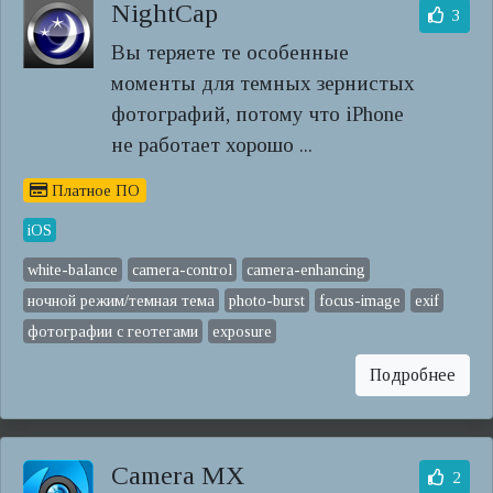
NightCap
3
Вы теряете те особенные
моменты для темных зернистых
фотографий, потому что iPhone
не работает хорошо ...
Платное ПО
iOS
white-balance
camera-control
camera-enhancing
ночной режим/темная тема
photo-burst
focus-image
exif
фотографии с геотегами
exposure
Подробнее
Camera MX
2