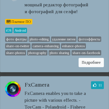
мощный редактор фотографий
и фотографий для селфи!
Платное ПО
iOS
Android
фото филтры
photo-editing
удаление пятен
фотоэффекты
share-on-twitter
camera-enhancing
enhance-photos
share-photos
photography
photo sharing
share-on-facebook
Подробнее
FxCamera
11
FxCamera enables you to take a
picture with various effects. -
ToyCam - Polandroid - Fisheye