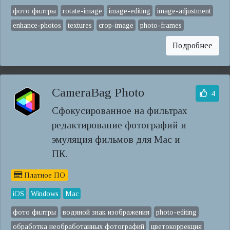
фото филтры
rotate-image
image-editing
image-adjustment
enhance-photos
textures
crop-image
photo-frames
Подробнее
CameraBag Photo
4
Сфокусированное на фильтрах
редактирование фотографий и
эмуляция фильмов для Mac и
ПК.
Платное ПО
iOS
Windows
Mac
фото филтры
водяной знак изображения
photo-editing
обработка необработанных фотографий
цветокоррекция