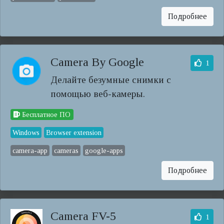
Подробнее
Camera By Google
1
Делайте безумные снимки с
помощью веб-камеры.
Бесплатное ПО
Windows
Browser extension
camera-app
cameras
google-apps
Подробнее
Camera FV-5
1