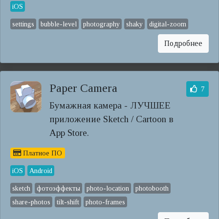
iOS
settings
bubble-level
photography
shaky
digital-zoom
Подробнее
Paper Camera
7
Бумажная камера - ЛУЧШЕЕ
приложение Sketch / Cartoon в
App Store.
Платное ПО
iOS
Android
sketch
фотоэффекты
photo-location
photobooth
share-photos
tilt-shift
photo-frames