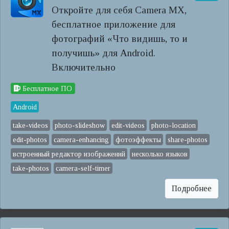
Откройте для себя Camera MX,
бесплатное приложение для
фотографий «Что видишь, то и
получишь» для Android.
Включительно
Бесплатное ПО
Android
take-videos
photo-slideshow
edit-videos
photo-location
edit-photos
camera-enhancing
фотоэффекты
share-photos
встроенный редактор изображений
несколько языков
take-photos
camera-self-timer
Подробнее