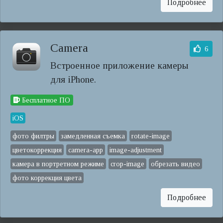
Подробнее
Camera
6
Встроенное приложение камеры
для iPhone.
Бесплатное ПО
iOS
фото филтры
замедленная съемка
rotate-image
цветокоррекция
camera-app
image-adjustment
камера в портретном режиме
crop-image
обрезать видео
фото коррекция цвета
Подробнее