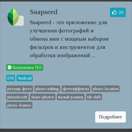
Snapseed
39
Snapseed - это приложение для
улучшения фотографий и
обмена ими с мощным набором
фильтров и инструментов для
обработки изображений ...
Бесплатное ПО
iOS
Android
ретушь фото
photo-editing
фотоэффекты
photo-location
photobooth
share-photos
малый размер
tilt-shift
photo-frames
Подробнее