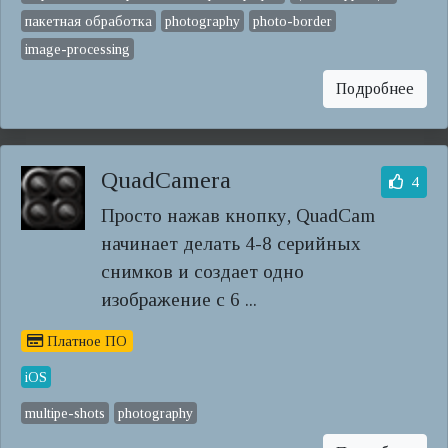
пакетная обработка
photography
photo-border
image-processing
Подробнее
QuadCamera
4
Просто нажав кнопку, QuadCam
начинает делать 4-8 серийных
снимков и создает одно
изображение с 6 ...
Платное ПО
iOS
multipe-shots
photography