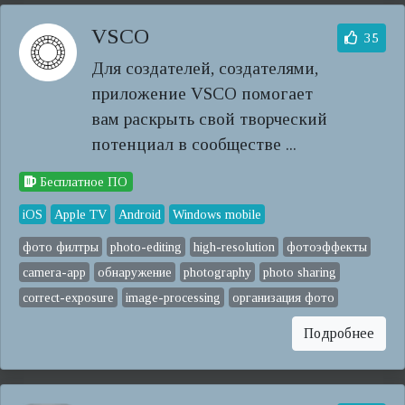
VSCO
35
Для создателей, создателями,
приложение VSCO помогает
вам раскрыть свой творческий
потенциал в сообществе ...
Бесплатное ПО
iOS
Apple TV
Android
Windows mobile
фото филтры
photo-editing
high-resolution
фотоэффекты
camera-app
обнаружение
photography
photo sharing
correct-exposure
image-processing
организация фото
Подробнее