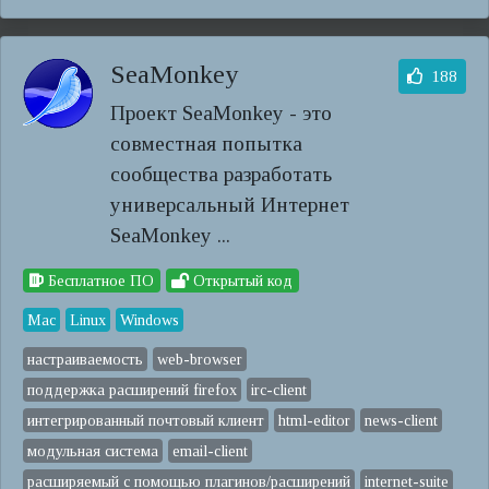
SeaMonkey
188
Проект SeaMonkey - это
совместная попытка
сообщества разработать
универсальный Интернет
SeaMonkey ...
Бесплатное ПО
Открытый код
Mac
Linux
Windows
настраиваемость
web-browser
поддержка расширений firefox
irc-client
интегрированный почтовый клиент
html-editor
news-client
модульная система
email-client
расширяемый с помощью плагинов/расширений
internet-suite