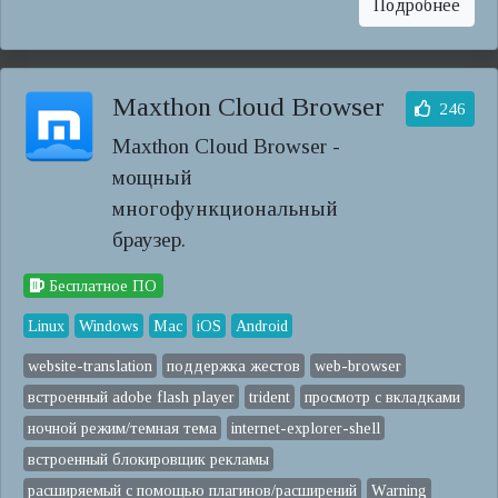
Подробнее
Maxthon Cloud Browser
246
Maxthon Cloud Browser -
мощный
многофункциональный
браузер.
Бесплатное ПО
Linux
Windows
Mac
iOS
Android
website-translation
поддержка жестов
web-browser
встроенный adobe flash player
trident
просмотр с вкладками
ночной режим/темная тема
internet-explorer-shell
встроенный блокировщик рекламы
расширяемый с помощью плагинов/расширений
Warning