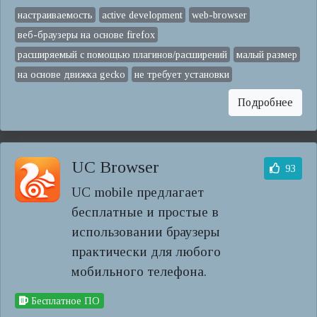
настраиваемость
active development
web-browser
веб-браузеры на основе firefox
расширяемый с помощью плагинов/расширений
малый размер
на основе движка gecko
не требует установки
Подробнее
UC Browser
93
UC mobile предлагает
бесплатные и простые в
использовании браузеры
практически для любого
мобильного телефона.
Бесплатное ПО