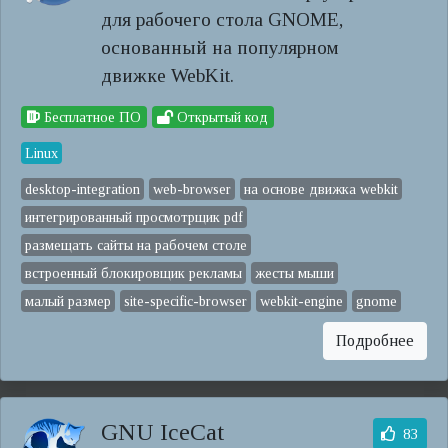
для рабочего стола GNOME,
основанный на популярном
движке WebKit.
Бесплатное ПО
Открытый код
Linux
desktop-integration
web-browser
на основе движка webkit
интегрированный просмотрщик pdf
размещать сайты на рабочем столе
встроенный блокировщик рекламы
жесты мыши
малый размер
site-specific-browser
webkit-engine
gnome
Подробнее
GNU IceCat
83