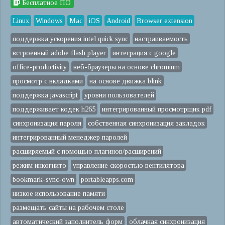
Бесплатное ПО
Linux
Windows
Mac
iOS
Android
Browser extension
поддержка ускорения intel quick sync
настраиваемость
встроенный adobe flash player
интеграция с google
office-productivity
веб-браузеры на основе chromium
просмотр с вкладками
на основе движка blink
поддержка javascript
уровни пользователей
поддерживает кодек h265
интегрированный просмотрщик pdf
синхронизация пароля
собственная синхронизация закладок
интегрированный менеджер паролей
расширяемый с помощью плагинов/расширений
режим инкогнито
управление скоростью вентилятора
bookmark-sync-own
portableapps.com
низкое использование памяти
размещать сайты на рабочем столе
автоматический заполнитель форм
облачная синхронизация