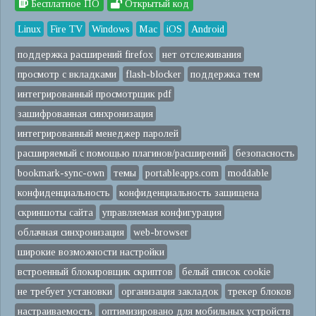
Бесплатное ПО
Открытый код
Linux
Fire TV
Windows
Mac
iOS
Android
поддержка расширений firefox
нет отслеживания
просмотр с вкладками
flash-blocker
поддержка тем
интегрированный просмотрщик pdf
зашифрованная синхронизация
интегрированный менеджер паролей
расширяемый с помощью плагинов/расширений
безопасность
bookmark-sync-own
темы
portableapps.com
moddable
конфиденциальность
конфиденциальность защищена
скриншоты сайта
управляемая конфигурация
облачная синхронизация
web-browser
широкие возможности настройки
встроенный блокировщик скриптов
белый список cookie
не требует установки
организация закладок
трекер блоков
настраиваемость
оптимизировано для мобильных устройств