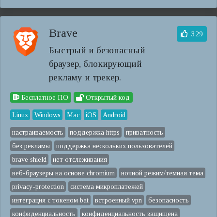
Brave
329
Быстрый и безопасный
браузер, блокирующий
рекламу и трекер.
Бесплатное ПО
Открытый код
Linux
Windows
Mac
iOS
Android
настраиваемость
поддержка https
приватность
без рекламы
поддержка нескольких пользователей
brave shield
нет отслеживания
веб-браузеры на основе chromium
ночной режим/темная тема
privacy-protection
система микроплатежей
интеграция с токеном bat
встроенный vpn
безопасность
конфиденциальность
конфиденциальность защищена