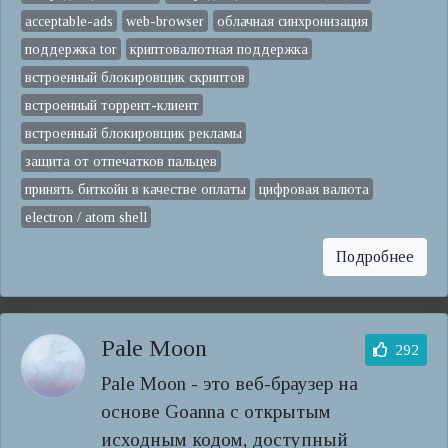
acceptable-ads
web-browser
облачная синхронизация
поддержка tor
криптовалютная поддержка
встроенный блокировщик скриптов
встроенный торрент-клиент
встроенный блокировщик рекламы
защита от отпечатков пальцев
принять биткойн в качестве оплаты
цифровая валюта
electron / atom shell
Подробнее
Pale Moon
292
Pale Moon - это веб-браузер на
основе Goanna с открытым
исходным кодом, доступный