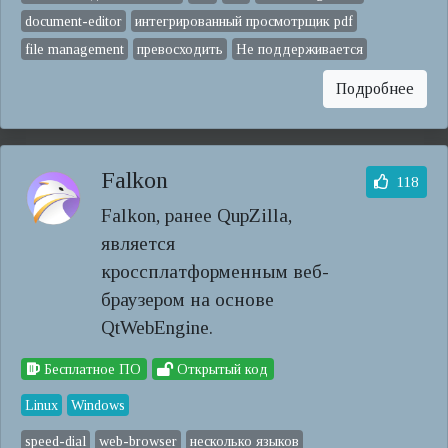
document-editor
интегрированный просмотрщик pdf
file management
превосходить
Не поддерживается
Подробнее
Falkon
118
Falkon, ранее QupZilla,
является
кроссплатформенным веб-
браузером на основе
QtWebEngine.
Бесплатное ПО
Открытый код
Linux
Windows
speed-dial
web-browser
несколько языков