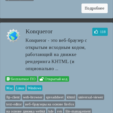
Подробнее
Konqueror
118
Konqueror - это веб-браузер с
открытым исходным кодом,
работающий на движке
рендеринга KHTML (и
опционально ...
Бесплатное ПО
Открытый код
Mac
Linux
Windows
ftp-client
web-browser
spreadsheet
khtml
universal-viewer
text-editor
веб-браузеры на основе firefox
на основе движка webkit
kde
svn
file-management