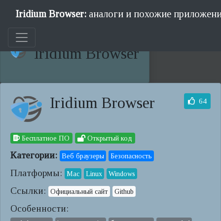
Iridium Browser:
аналоги и похожие приложени
Iridium Browser
Iridium Browser
64
Бесплатное ПО
Открытый код
Категории:
Веб браузеры
Безопасность
Платформы:
Mac
Linux
Windows
Ссылки:
Официальный сайт
Github
Особенности: