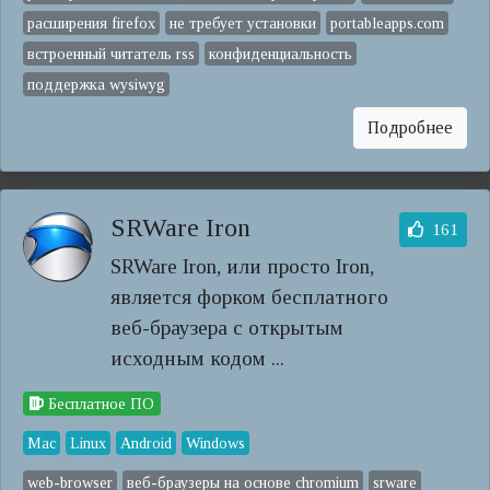
расширения firefox
не требует установки
portableapps.com
встроенный читатель rss
конфиденциальность
поддержка wysiwyg
Подробнее
SRWare Iron
161
SRWare Iron, или просто Iron,
является форком бесплатного
веб-браузера с открытым
исходным кодом ...
Бесплатное ПО
Mac
Linux
Android
Windows
web-browser
веб-браузеры на основе chromium
srware