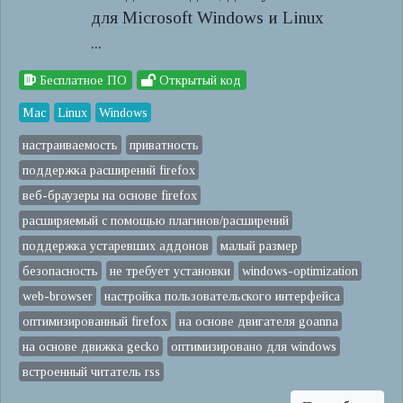
для Microsoft Windows и Linux
...
Бесплатное ПО
Открытый код
Mac
Linux
Windows
настраиваемость
приватность
поддержка расширений firefox
веб-браузеры на основе firefox
расширяемый с помощью плагинов/расширений
поддержка устаревших аддонов
малый размер
безопасность
не требует установки
windows-optimization
web-browser
настройка пользовательского интерфейса
оптимизированный firefox
на основе двигателя goanna
на основе движка gecko
оптимизировано для windows
встроенный читатель rss