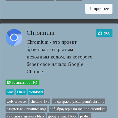
Подробнее
Chromium
968
Chromium - это проект
браузера с открытым
исходным кодом, из которого
берет свое начало Google
Chrome.
Бесплатное ПО
Mac
Linux
Windows
web-browser
chrome-like
поддержка расширений chrome
открытый исходный код
веб-браузеры на основе chromium
на основе движка blink
google smart lock
pc-bsd