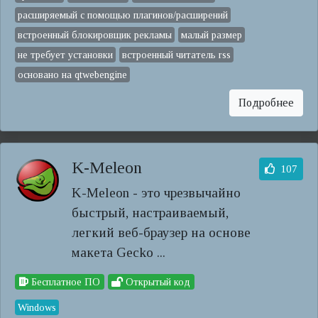
расширяемый с помощью плагинов/расширений
встроенный блокировщик рекламы
малый размер
не требует установки
встроенный читатель rss
основано на qtwebengine
Подробнее
K-Meleon
107
K-Meleon - это чрезвычайно
быстрый, настраиваемый,
легкий веб-браузер на основе
макета Gecko ...
Бесплатное ПО
Открытый код
Windows