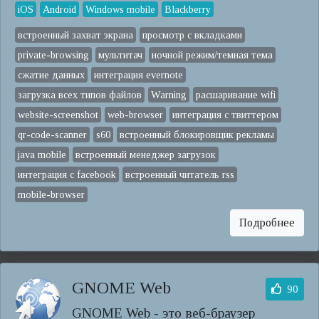
iOS
Android
Windows mobile
Blackberry
встроенный захват экрана
просмотр с вкладками
private-browsing
мультитач
ночной режим/темная тема
сжатие данных
интеграция evernote
загрузка всех типов файлов
Warning
расшаривание wifi
website-screenshot
web-browser
интеграция с твиттером
qr-code-scanner
s60
встроенный блокировщик рекламы
java mobile
встроенный менеджер загрузок
интеграция с facebook
встроенный читатель rss
mobile-browser
Подробнее
GNOME Web
90
GNOME Web - это веб-браузер