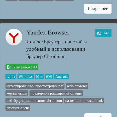
Подробнее
Yandex.Browser
142
Яндекс.Браузер - простой и
удобный в использовании
браузер Chromium.
Бесплатное ПО
Linux
Windows
Mac
iOS
Android
интегрированный просмотрщик pdf
web-browser
жесты мыши
поддержка расширений chrome
веб-браузеры на основе chromium
на основе движка blink
dnscrypt-client