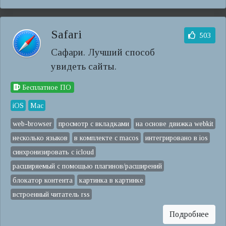
Safari
503
Сафари. Лучший способ
увидеть сайты.
Бесплатное ПО
iOS
Mac
web-browser
просмотр с вкладками
на основе движка webkit
несколько языков
в комплекте с macos
интегрировано в ios
синхронизировать с icloud
расширяемый с помощью плагинов/расширений
блокатор контента
картинка в картинке
встроенный читатель rss
Подробнее