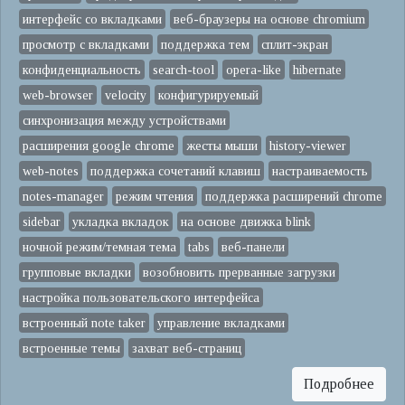
интерфейс со вкладками
веб-браузеры на основе chromium
просмотр с вкладками
поддержка тем
сплит-экран
конфиденциальность
search-tool
opera-like
hibernate
web-browser
velocity
конфигурируемый
синхронизация между устройствами
расширения google chrome
жесты мыши
history-viewer
web-notes
поддержка сочетаний клавиш
настраиваемость
notes-manager
режим чтения
поддержка расширений chrome
sidebar
укладка вкладок
на основе движка blink
ночной режим/темная тема
tabs
веб-панели
групповые вкладки
возобновить прерванные загрузки
настройка пользовательского интерфейса
встроенный note taker
управление вкладками
встроенные темы
захват веб-страниц
Подробнее