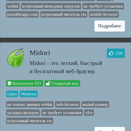
webkit
встроенный менеджер загрузок
не требует установки
portableapps.com
встроенный читатель rss
mobile-browser
Подробнее
Midori
228
Midori - это легкий, быстрый
и бесплатный веб-браузер.
Бесплатное ПО
Открытый код
Linux
Windows
на основе движка webkit
web-browser
малый размер
укладка вкладок
не требует установки
xfce
встроенный читатель rss