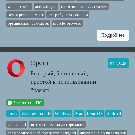
web-browser
android sync
на основе движка webkit
осмотреть элемент
не требует установки
организация закладок
mobile-browser
Подробнее
Opera
1629
Быстрый, безопасный,
простой в использовании
браузер
Бесплатное ПО
Linux
Windows mobile
Windows
Mac
ReactOS
Android
speed-dial
автоматическая авторизация
предварительный просмотр вкладки
интерфейс со вкладками