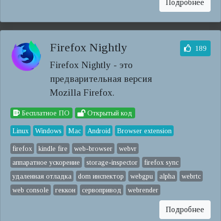
Подробнее
Firefox Nightly
189
Firefox Nightly - это
предварительная версия
Mozilla Firefox.
Бесплатное ПО
Открытый код
Linux
Windows
Mac
Android
Browser extension
firefox
kindle fire
web-browser
webvr
аппаратное ускорение
storage-inspector
firefox sync
удаленная отладка
dom инспектор
webgpu
alpha
webrtc
web console
геккон
сервопривод
webrender
Подробнее