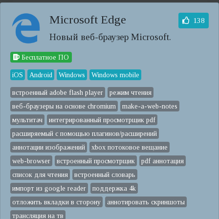
Microsoft Edge
138
Новый веб-браузер Microsoft.
Бесплатное ПО
iOS
Android
Windows
Windows mobile
встроенный adobe flash player
режим чтения
веб-браузеры на основе chromium
make-a-web-notes
мультитач
интегрированный просмотрщик pdf
расширяемый с помощью плагинов/расширений
аннотации изображений
xbox потоковое вещание
web-browser
встроенный просмотрщик
pdf аннотация
список для чтения
встроенный словарь
импорт из google reader
поддержка 4k
отложить вкладки в сторону
аннотировать скриншоты
трансляция на тв