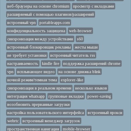
веб-браузеры на основе chromium
просмотр с вкладками
расширяемый с помощью плагинов/расширений
встроенный vpn
portableapps.com
конфиденциальность защищена
web-browser
синхронизация между устройствами
s60
встроенный блокировщик рекламы
жесты мыши
не требует установки
встроенный читатель rss
настраиваемость
kindle fire
поддержка расширений chrome
vpn
всплывающее видео
на основе движка blink
ночной режим/темная тема
explorer-like
синхронизация в реальном времени
несколько языков
интеграция whatsapp
групповые вкладки
power-saving
возобновить прерванные загрузки
настройка пользовательского интерфейса
встроенный прокси
webrtc
встроенный менеджер загрузок
пространственная навигация
mobile-browser