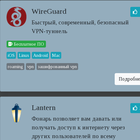
WireGuard
Быстрый, современный, безопасный
VPN-туннель
Бесплатное ПО
iOS
Linux
Android
Mac
roaming
vpn
зашифрованный vpn
Подробн
Lantern
Фонарь позволяет вам давать или
получать доступ к интернету через
других пользователей по всему