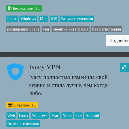
Бесплатное ПО
Linux
Windows
Mac
iOS
Browser extension
расширение opera
vpn
onedrive интеграция
без регистрации
Подробн
Ivacy VPN
Ivacy полностью изменила свой
сервис и стала лучше, чем когда-
либо.
Платное ПО
Web
Linux
Windows
Mac
Xbox
iOS
Android
Browser extension