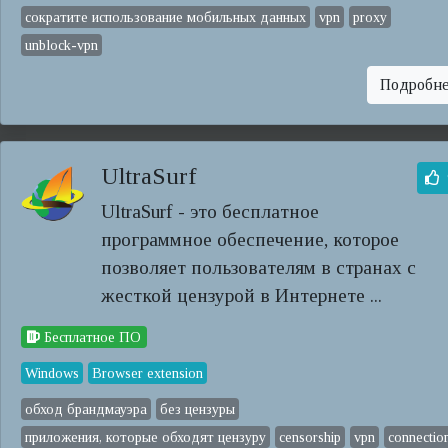
сократите использование мобильных данных
vpn
proxy
unblock-vpn
Подробн
UltraSurf
UltraSurf - это бесплатное
программное обеспечение, которое
позволяет пользователям в странах с
жесткой цензурой в Интернете ...
Бесплатное ПО
Windows
Browser extension
обход брандмауэра
без цензуры
приложения, которые обходят цензуру
censorship
vpn
connectio