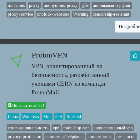
malicious
proxy
anonymous-proxy
gfw
анонимный сёрфинг
proxy-service
unblock-websites
Warning
censorship-resistant
Подробн
ProtonVPN
VPN, ориентированный на
безопасность, разработанный
учеными CERN из команды
ProtonMail.
Бесплатное ПО
Linux
Windows
Mac
iOS
Android
конфиденциальность
vpn
multi-hop-vpn
зашифрованный vpn
privacy-protection
анонимный сёрфинг
анонимность
нет логов