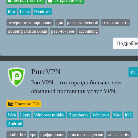
Бесплатное ПО
Открытый код
Mac
Linux
Windows
резервное копирование
gnu
распределенный
сетчатая сеть
децентрализованная
peer-to-peer
accounting
Подробн
PureVPN
PureVPN - это гораздо больше, чем
обычный поставщик услуг VPN.
Платное ПО
Web
Linux
Windows mobile
Blackberry
Windows
Mac
iOS
Android
kindle fire
vpn
щифрование
поиск по лицензии
wifi-security