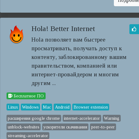
Подробн
Hola! Better Internet
Hola позволяет вам быстрее
просматривать, получать доступ к
контенту, заблокированному вашим
правительством, компанией или
интернет-провайдером и многим
другим ...
Бесплатное ПО
Linux
Windows
Mac
Android
Browser extension
расширения google chrome
internet-accelerator
Warning
unblock-websites
ускорители скачивания
peer-to-peer
streaming-accelerator