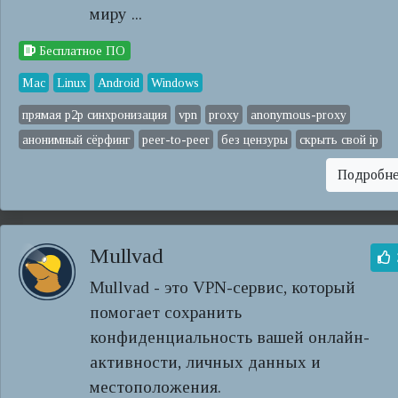
миру ...
Бесплатное ПО
Mac
Linux
Android
Windows
прямая p2p синхронизация
vpn
proxy
anonymous-proxy
анонимный сёрфинг
peer-to-peer
без цензуры
скрыть свой ip
Подробн
Mullvad
Mullvad - это VPN-сервис, который
помогает сохранить
конфиденциальность вашей онлайн-
активности, личных данных и
местоположения.