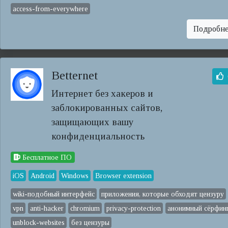
access-from-everywhere
Подробн
Betternet
Интернет без хакеров и
заблокированных сайтов,
защищающих вашу
конфиденциальность
Бесплатное ПО
iOS
Android
Windows
Browser extension
wiki-подобный интерфейс
приложения, которые обходят цензуру
vpn
anti-hacker
chromium
privacy-protection
анонимный сёрфин
unblock-websites
без цензуры