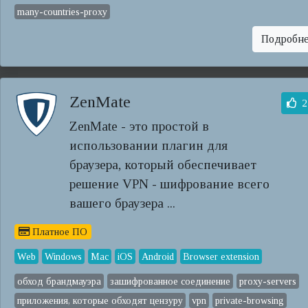
many-countries-proxy
Подробн
ZenMate
2
ZenMate - это простой в
использовании плагин для
браузера, который обеспечивает
решение VPN - шифрование всего
вашего браузера ...
Платное ПО
Web
Windows
Mac
iOS
Android
Browser extension
обход брандмауэра
зашифрованное соединение
proxy-servers
приложения, которые обходят цензуру
vpn
private-browsing