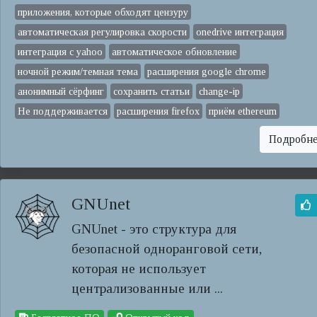
приложения, которые обходят цензуру
автоматическая регулировка скорости
onedrive интеграция
интеграция с yahoo
автоматическое обновление
ночной режим/темная тема
расширения google chrome
анонимный сёрфинг
сохранить статьи
change-ip
Не поддерживается
расширения firefox
приём ethereum
Подробн
GNUnet
GNUnet - это структура для
безопасной одноранговой сети,
которая не использует
централизованные или ...