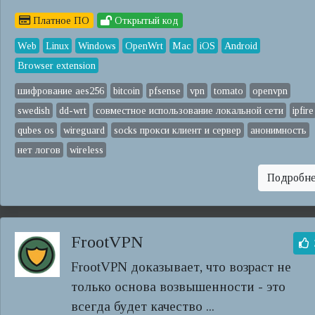
Платное ПО
Открытый код
Web
Linux
Windows
OpenWrt
Mac
iOS
Android
Browser extension
шифрование aes256
bitcoin
pfsense
vpn
tomato
openvpn
swedish
dd-wrt
совместное использование локальной сети
ipfire
qubes os
wireguard
socks прокси клиент и сервер
анонимность
нет логов
wireless
Подробн
FrootVPN
FrootVPN доказывает, что возраст не
только основа возвышенности - это
всегда будет качество ...