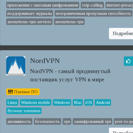
приложения с сквозным шифрованием
voip-calling
internet-privac
поддерживает журналы
неограниченная пропускная способность
anonymous-vpn-services
anonymous-vpn
Подробн
NordVPN
NordVPN - самый продвинутый
поставщик услуг VPN в мире
Платное ПО
Linux
Windows mobile
Windows
Mac
iOS
Android
Browser extension
анонимность
безопасность
vpn
зашифрованный vpn
peer-to-p