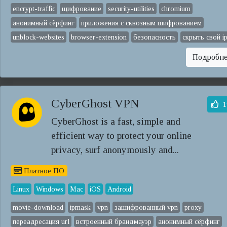
encrypt-traffic
щифрование
security-utilities
chromium
анонимный сёрфинг
приложения с сквозным шифрованием
unblock-websites
browser-extension
безопасность
скрыть свой i
Подробн
CyberGhost VPN
1
CyberGhost is a fast, simple and
efficient way to protect your online
privacy, surf anonymously and...
Платное ПО
Linux
Windows
Mac
iOS
Android
movie-download
ipmask
vpn
зашифрованный vpn
proxy
переадресация url
встроенный брандмауэр
анонимный сёрфинг