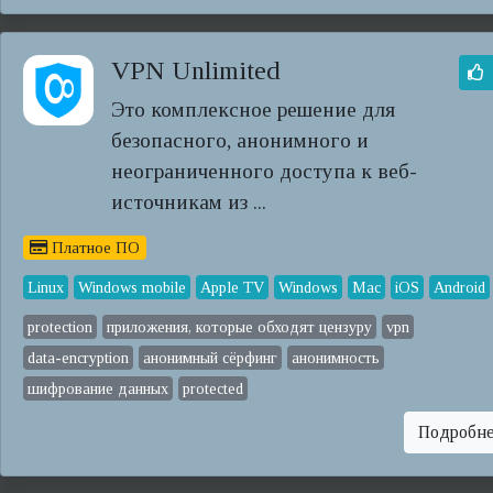
VPN Unlimited
Это комплексное решение для
безопасного, анонимного и
неограниченного доступа к веб-
источникам из ...
Платное ПО
Linux
Windows mobile
Apple TV
Windows
Mac
iOS
Android
protection
приложения, которые обходят цензуру
vpn
data-encryption
анонимный сёрфинг
анонимность
шифрование данных
protected
Подробн