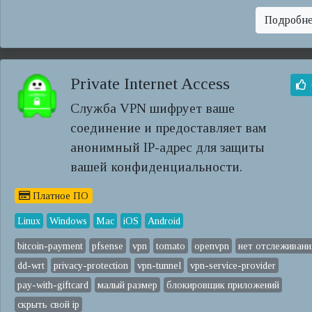
Подробн
Private Internet Access
Служба VPN шифрует ваше
соединение и предоставляет вам
анонимный IP-адрес для защиты
вашей конфиденциальности.
Платное ПО
Linux
Windows
Mac
iOS
Android
bitcoin-payment
pfsense
vpn
tomato
openvpn
нет отслеживани
dd-wrt
privacy-protection
vpn-tunnel
vpn-service-provider
pay-with-giftcard
малый размер
блокировщик приложений
скрыть свой ip