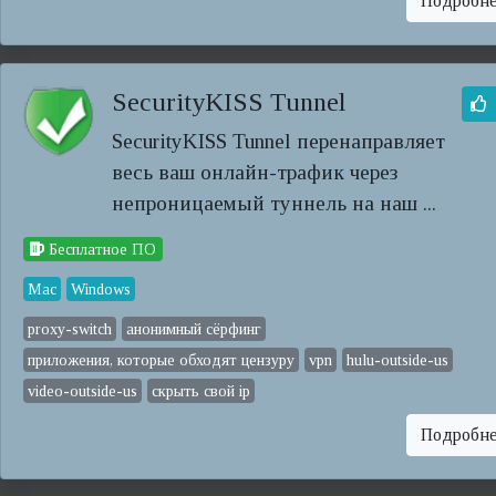
Подробн
SecurityKISS Tunnel
SecurityKISS Tunnel перенаправляет
весь ваш онлайн-трафик через
непроницаемый туннель на наш ...
Бесплатное ПО
Mac
Windows
proxy-switch
анонимный сёрфинг
приложения, которые обходят цензуру
vpn
hulu-outside-us
video-outside-us
скрыть свой ip
Подробн