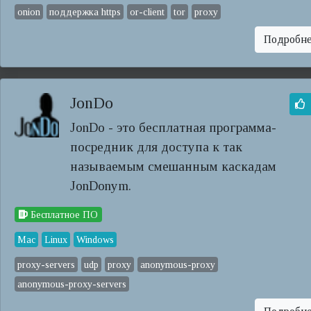
onion
поддержка https
or-client
tor
proxy
Подробн
JonDo
JonDo - это бесплатная программа-
посредник для доступа к так
называемым смешанным каскадам
JonDonym.
Бесплатное ПО
Mac
Linux
Windows
proxy-servers
udp
proxy
anonymous-proxy
anonymous-proxy-servers