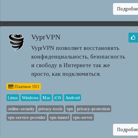
Подробн
VyprVPN
VyprVPN позволяет восстановить
конфиденциальность, безопасность
и свободу в Интернете так же
просто, как подключиться.
Платное ПО
Linux
Windows
Mac
iOS
Android
online-security
privacy-tools
vpn
privacy-protection
vpn-service-provider
vpn-tunnel
vpn-server
Подробн