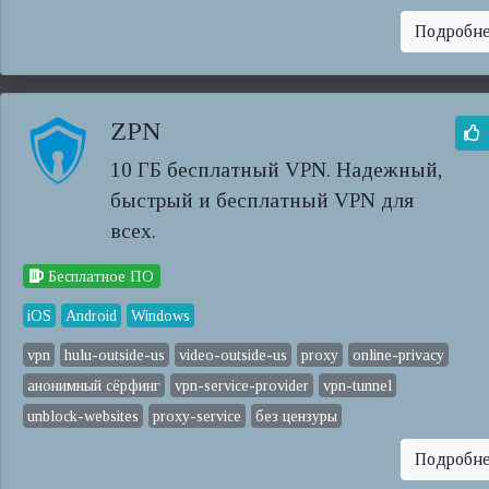
Подробн
ZPN
10 ГБ бесплатный VPN. Надежный,
быстрый и бесплатный VPN для
всех.
Бесплатное ПО
iOS
Android
Windows
vpn
hulu-outside-us
video-outside-us
proxy
online-privacy
анонимный сёрфинг
vpn-service-provider
vpn-tunnel
unblock-websites
proxy-service
без цензуры
Подробн