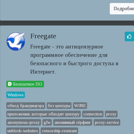
Подробн
Freegate
Freegate - это антицензурное
программное обеспечение для
безопасного и быстрого доступа в
Интернет.
Бесплатное ПО
Windows
обход брандмауэра
без цензуры
WINE
приложения, которые обходят цензуру
connection
proxy
anonymous-proxy
gfw
анонимный сёрфинг
proxy-service
unblock-websites
censorship-resistant