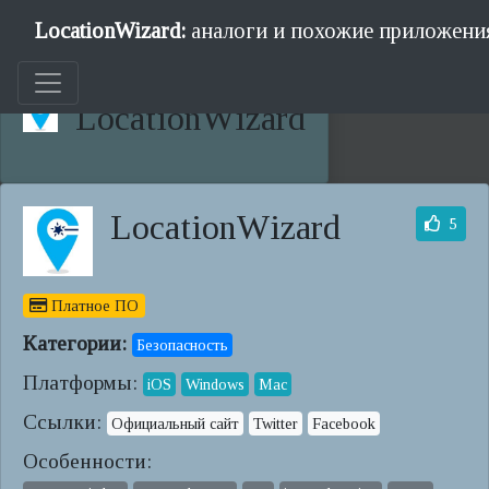
LocationWizard:
аналоги и похожие приложени
LocationWizard
LocationWizard
5
Платное ПО
Категории:
Безопасность
Платформы:
iOS
Windows
Mac
Ссылки:
Официальный сайт
Twitter
Facebook
Особенности: