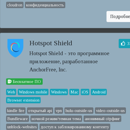
cloudron
конфиденциальность
Подробн
Hotspot Shield
3
Hotspot Shield - это программное
приложение, разработанное
AnchorFree, Inc.
Бесплатное ПО
Web
Windows mobile
Windows
Mac
iOS
Android
Browser extension
kindle fire
открытый api
vpn
hulu-outside-us
video-outside-us
Bundleware
ночной режим/темная тема
анонимный сёрфинг
unblock-websites
доступ к заблокированному контенту