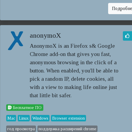
Подробн
anonymoX
AnonymoX is an Firefox s& Google
Chrome add-on that gives you fast,
anonymous browsing in the click of a
button. When enabled, you'll be able to
pick a random IP, delete cookies, all
with a view to making life online just
that little bit safer.
Бесплатное ПО
Mac
Linux
Windows
Browser extension
год просмотра
поддержка расширений chrome