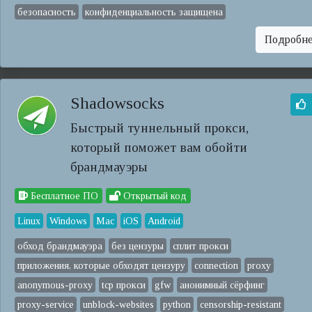
безопасность
конфиденциальность защищена
Подробн
Shadowsocks
Быстрый туннельный прокси,
который поможет вам обойти
брандмауэры
Бесплатное ПО
Открытый код
Linux
Windows
Mac
iOS
Android
обход брандмауэра
без цензуры
сплит прокси
приложения, которые обходят цензуру
connection
proxy
anonymous-proxy
tcp прокси
gfw
анонимный сёрфинг
proxy-service
unblock-websites
python
censorship-resistant