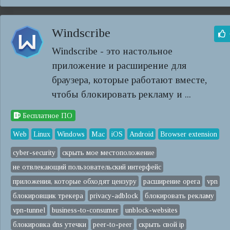
Windscribe
Windscribe - это настольное
приложение и расширение для
браузера, которые работают вместе,
чтобы блокировать рекламу и ...
Бесплатное ПО
Web
Linux
Windows
Mac
iOS
Android
Browser extension
cyber-security
скрыть мое местоположение
не отвлекающий пользовательский интерфейс
приложения, которые обходят цензуру
расширение opera
vpn
блокировщик трекера
privacy-adblock
блокировать рекламу
vpn-tunnel
business-to-consumer
unblock-websites
блокировка dns утечки
peer-to-peer
скрыть свой ip