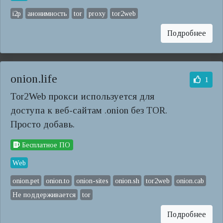
i2p
анонимность
tor
proxy
tor2web
Подробнее
onion.life
1
Tor2Web прокси используется для
доступа к веб-сайтам .onion без TOR.
Просто добавь.
Бесплатное ПО
Web
onion.pet
onion.to
onion-sites
onion.sh
tor2web
onion.cab
Не поддерживается
tor
Подробнее