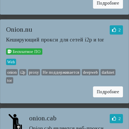
Подробнее
Onion.nu
2
Кеширующий прокси для сетей i2p и tor
Бесплатное ПО
Web
onion
i2p
proxy
Не поддерживается
deepweb
darknet
tor
Подробнее
onion.cab
2
Onion.cab является веб-прокси