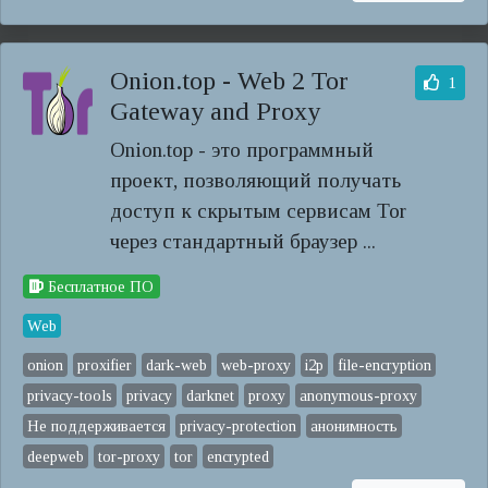
Onion.top - Web 2 Tor
1
Gateway and Proxy
Onion.top - это программный
проект, позволяющий получать
доступ к скрытым сервисам Tor
через стандартный браузер ...
Бесплатное ПО
Web
onion
proxifier
dark-web
web-proxy
i2p
file-encryption
privacy-tools
privacy
darknet
proxy
anonymous-proxy
Не поддерживается
privacy-protection
анонимность
deepweb
tor-proxy
tor
encrypted