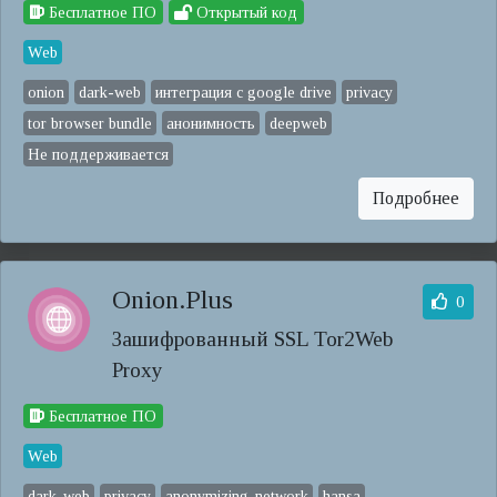
Бесплатное ПО
Открытый код
Web
onion
dark-web
интеграция с google drive
privacy
tor browser bundle
анонимность
deepweb
Не поддерживается
Подробнее
Onion.Plus
0
Зашифрованный SSL Tor2Web
Proxy
Бесплатное ПО
Web
dark-web
privacy
anonymizing-network
hansa