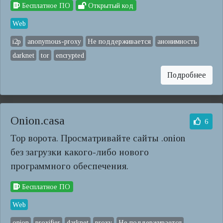
Бесплатное ПО
Открытый код
Web
i2p
anonymous-proxy
Не поддерживается
анонимность
darknet
tor
encrypted
Подробнее
Onion.casa
6
Тор ворота. Просматривайте сайты .onion
без загрузки какого-либо нового
программного обеспечения.
Бесплатное ПО
Web
onion
proxifier
darknet
proxy
Не поддерживается