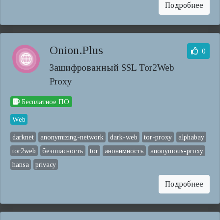
Подробнее
Onion.Plus
0
Зашифрованный SSL Tor2Web
Proxy
Бесплатное ПО
Web
darknet
anonymizing-network
dark-web
tor-proxy
alphabay
tor2web
безопасность
tor
анонимность
anonymous-proxy
hansa
privacy
Подробнее