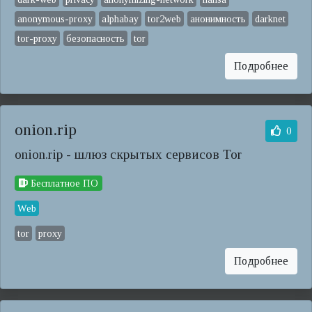
anonymous-proxy
alphabay
tor2web
анонимность
darknet
tor-proxy
безопасность
tor
Подробнее
onion.rip
0
onion.rip - шлюз скрытых сервисов Tor
Бесплатное ПО
Web
tor
proxy
Подробнее