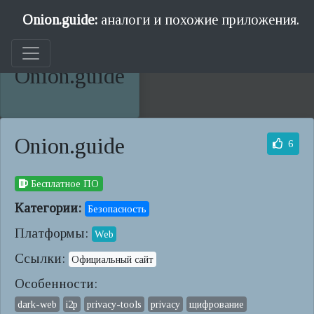
Onion.guide:
аналоги и похожие приложения.
Onion.guide
Onion.guide
6
Бесплатное ПО
Категории:
Безопасность
Платформы:
Web
Ссылки:
Официальный сайт
Особенности:
dark-web
i2p
privacy-tools
privacy
щифрование