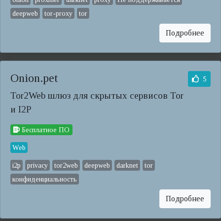
deepweb
tor-proxy
tor
Подробнее
Onion.pet
5
Tor2Web шлюз для скрытых сервисов Tor
и I2P
Бесплатное ПО
Web
i2p
privacy
tor2web
deepweb
darknet
tor
конфиденциальность
Подробнее