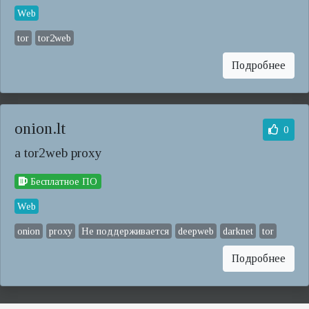
Web
tor
tor2web
Подробнее
onion.lt
0
a tor2web proxy
Бесплатное ПО
Web
onion
proxy
Не поддерживается
deepweb
darknet
tor
Подробнее