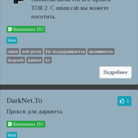
TOR 2. С onion.cab вы можете
посетить.
Бесплатное ПО
Web
onion
web-proxy
Не поддерживается
анонимность
deepweb
darknet
tor
Подробнее
DarkNet.To
1
Прокси для даркнета.
Бесплатное ПО
Web