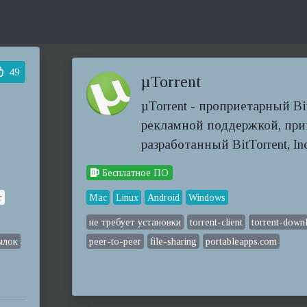
49
µTorrent
µTorrent - проприетарный Bi
рекламной поддержкой, пр
разработанный BitTorrent, Inc
Бесплатное ПО
r
Mac
Linux
Android
Windows
не требует установки
torrent-client
torrent-down
ылок
peer-to-peer
file-sharing
portableapps.com