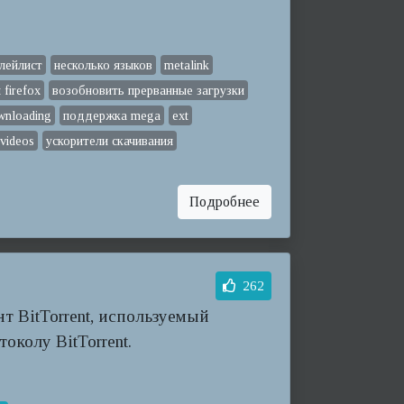
плейлист
несколько языков
metalink
firefox
возобновить прерванные загрузки
wnloading
поддержка mega
ext
-videos
ускорители скачивания
Подробнее
262
т BitTorrent, используемый
околу BitTorrent.