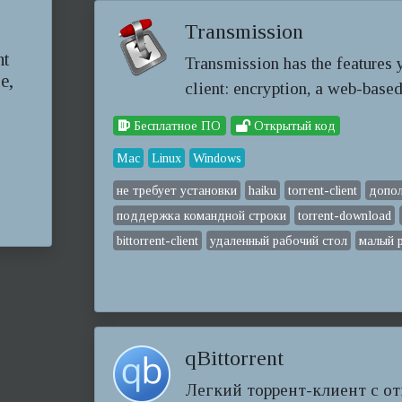
Transmission
nt
Transmission has the features 
e,
client: encryption, a web-based 
Бесплатное ПО
Открытый код
Mac
Linux
Windows
не требует установки
haiku
torrent-client
допол
поддержка командной строки
torrent-download
bittorrent-client
удаленный рабочий стол
малый 
qBittorrent
Легкий торрент-клиент с о