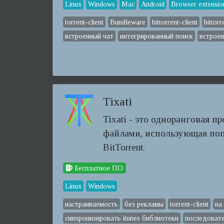
Linux
Windows
Mac
Android
Browser extensio
torrent-client
Bundleware
bittorrent-client
bittorr
встроенный чат
интегрированный поиск
встроен
Tixati
Tixati - это одноранговая п
файлами, использующая по
BitTorrent.
Бесплатное ПО
Linux
Windows
настраиваемость
без рекламы
torrent-client
на
синхронизировать itunes библиотеки
последовате