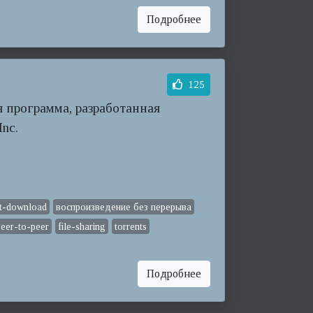
Подробнее
125
ая программа, разработанная
Inc.
nt-download
воспроизведение без перерыва
peer-to-peer
file-sharing
torrents
Подробнее