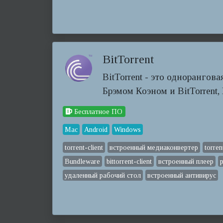
BitTorrent
BitTorrent - это однорангов
Брэмом Коэном и BitTorrent, 
Бесплатное ПО
Mac
Android
Windows
torrent-client
встроенный медиаконвертер
torre
Bundleware
bittorrent-client
встроенный плеер
удаленный рабочий стол
встроенный антивирус