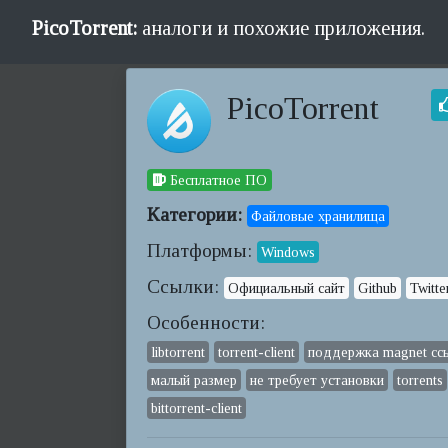
PicoTorrent:
аналоги и похожие приложения.
PicoTorrent
Бесплатное ПО
Категории:
Файловые хранилища
Платформы:
Windows
Ссылки:
Официальный сайт
Github
Twitte
Особенности:
libtorrent
torrent-client
поддержка magnet сс
малый размер
не требует установки
torrents
bittorrent-client