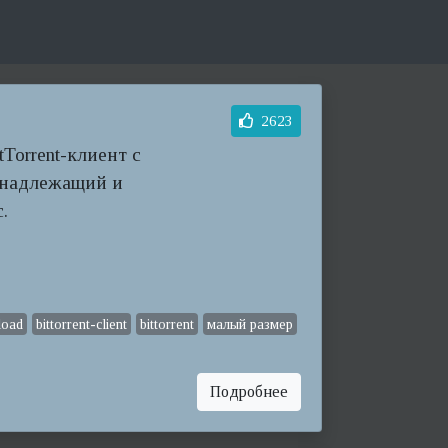
2623
tTorrent-клиент с
инадлежащий и
.
load
bittorrent-client
bittorrent
малый размер
Подробнее