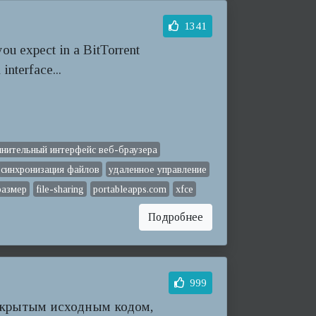
1341
you expect in a BitTorrent
interface...
нительный интерфейс веб-браузера
синхронизация файлов
удаленное управление
размер
file-sharing
portableapps.com
xfce
Подробнее
999
ткрытым исходным кодом,