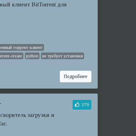
ый клиент BitTorrent для
оенный торрент-клиент
orrent-create
python
не требует установки
Подробнее
r
379
коритель загрузки и
ac.