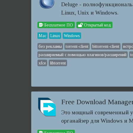
Deluge - полнофункциональн
Linux, Unix и Windows.
Бесплатное ПО
Открытый код
Mac
Linux
Windows
без рекламы
torrent-client
bittorrent-client
встр
расширяемый с помощью плагинов/расширений
t
xfce
libtorrent
Free Download Manage
Это мощный современный ус
органайзер для Windows и M