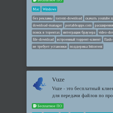
Бесплатное ПО
Mac
Windows
без рекламы
torrent-download
скачать youtube 
download-manager
portableapps.com
расширения 
поиск в торентах
интеграция браузера
video-do
file-download
встроенный торрент-клиент
flash
не требует установки
поддержка bittorrent
Vuze
Vuze - это бесплатный клиен
для передачи файлов по прот
Бесплатное ПО