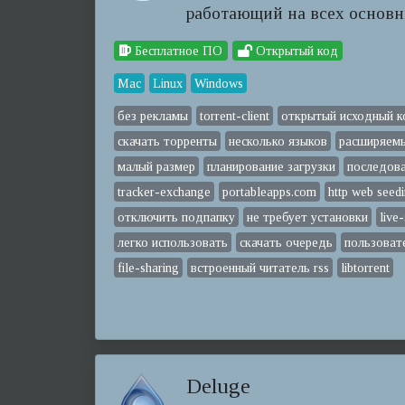
работающий на всех основн
Бесплатное ПО
Открытый код
Mac
Linux
Windows
без рекламы
torrent-client
открытый исходный к
скачать торренты
несколько языков
расширяемы
малый размер
планирование загрузки
последова
tracker-exchange
portableapps.com
http web seed
отключить подпапку
не требует установки
live
легко использовать
скачать очередь
пользоват
file-sharing
встроенный читатель rss
libtorrent
Deluge