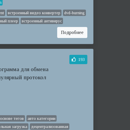
n
ent
встроенный видео конвертер
dvd-burning
ный плеер
встроенный антивирус
Подробнее
193
рограмма для обмена
пулярный протокол
 основе тегов
авто категории
льная загрузка
децентрализованная