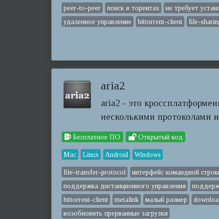
peer-to-peer
поиск в торентах
не требует устан
удаленное управление
bittorrent-client
file-shari
aria2
aria2 - это кроссплатформен
несколькими протоколами и
Бесплатное ПО
Открытый код
Mac
Linux
Android
Windows
file-transfer-protocol
интерфейс командной строк
поддержка дистанционного управления
поддерж
bittorrent-client
metalink
малый размер
downloa
возобновить прерванные загрузки