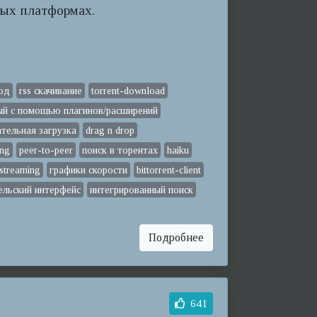
ых платформах.
од
rss скачивание
torrent-download
й с помощью плагинов/расширений
тельная загрузка
drag n drop
ing
peer-to-peer
поиск в торентах
haiku
-streaming
графики скорости
bittorrent-client
ельский интерфейс
интегрированный поиск
Подробнее
641