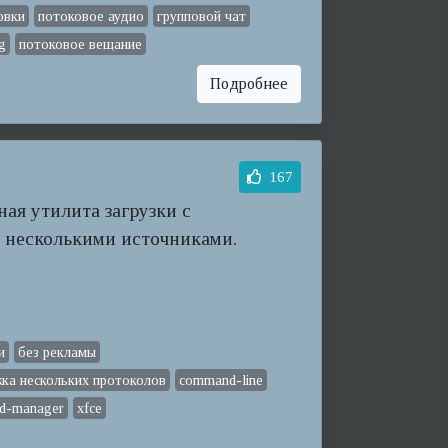
овки
потоковое аудио
групповой чат
ng
потоковое вещание
Подробнее
167
ная утилита загрузки с
 несколькими источниками.
и
без рекламы
ка нескольких протоколов
command-line
d-manager
xfce