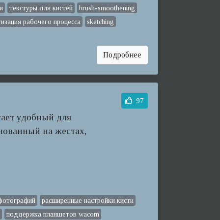
и
текстуры для кистей
brush-smoothening
изация рабочего процесса
sketching
Подробнее
97
гает удобный для
нованный на жестах,
 фотографий
расширенные настройки кисти
к
поддержка планшетов wacom