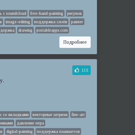
ь с soundcloud
free-hand-painting
рисунок
в
image-editing
поддержка слоёв
painter
ддержка
drawing
portableapps.com
Подробнее
115
у.
с со вкладками
векторные штрихи
fine-art
кривыми
давление пера
ёв
digital-painting
поддержка планшетов