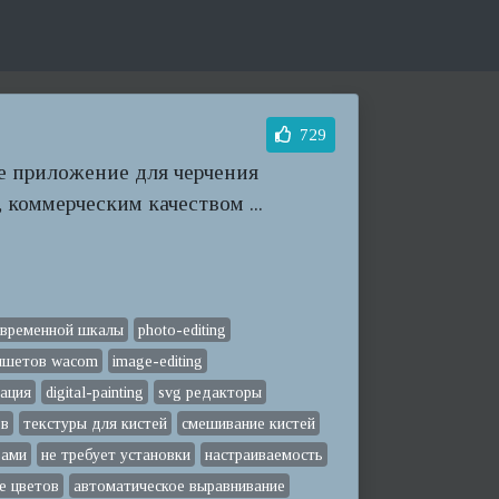
729
ое приложение для черчения
 коммерческим качеством ...
 временной шкалы
photo-editing
ншетов wacom
image-editing
ация
digital-painting
svg редакторы
ов
текстуры для кистей
смешивание кистей
рами
не требует установки
настраиваемость
е цветов
автоматическое выравнивание