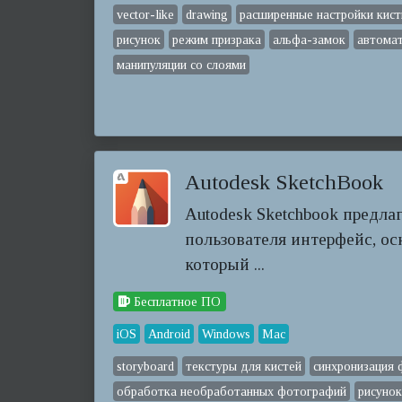
vector-like
drawing
расширенные настройки кист
рисунок
режим призрака
альфа-замок
автомат
манипуляции со слоями
Autodesk SketchBook
Autodesk Sketchbook предла
пользователя интерфейс, ос
который ...
Бесплатное ПО
iOS
Android
Windows
Mac
storyboard
текстуры для кистей
синхронизация
обработка необработанных фотографий
рисуно