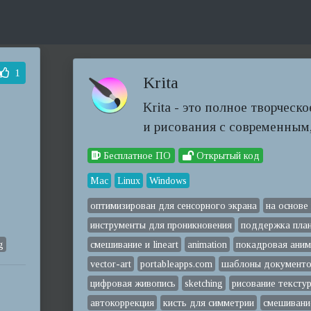
1
Krita
Krita - это полное творческ
и рисования с современным,
Бесплатное ПО
Открытый код
Mac
Linux
Windows
оптимизирован для сенсорного экрана
на основе
инструменты для проникновения
поддержка пла
g
смешивание и lineart
animation
покадровая аним
vector-art
portableapps.com
шаблоны документ
цифровая живопись
sketching
рисование тексту
автокоррекция
кисть для симметрии
смешивани