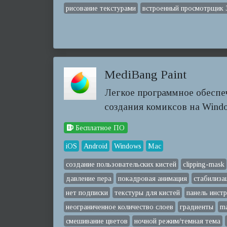
рисование текстурами
встроенный просмотрщик 
MediBang Paint
Легкое программное обеспе
создания комиксов на Wind
Бесплатное ПО
iOS
Android
Windows
Mac
создание пользовательских кистей
clipping-mask
давление пера
покадровая анимация
стабилиза
нет подписки
текстуры для кистей
панель инст
неограниченное количество слоев
градиенты
ma
смешивание цветов
ночной режим/темная тема