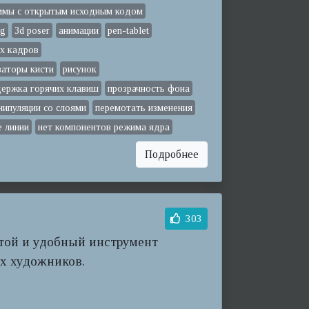
ммы с открытым исходным кодом
ng
3d poser
анимации
pen-tablet
х кадров
заторы кисти
рисунок
ержка горячих клавиш
прозрачность фона
нипуляции со слоями
перемотать изменения
е линии
нет компонентов режима ядра
Подробнее
303
стой и удобный инструмент
х художников.