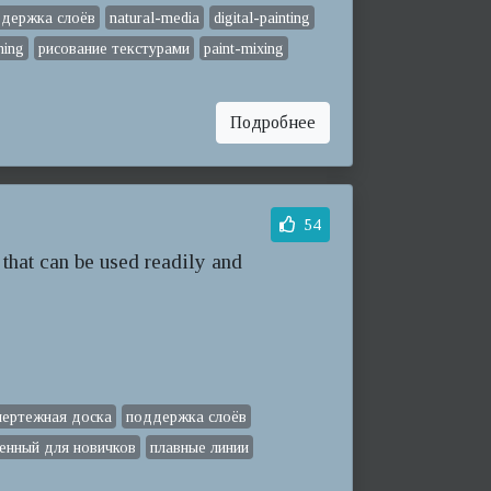
держка слоёв
natural-media
digital-painting
hing
рисование текстурами
paint-mixing
Подробнее
54
 that can be used readily and
чертежная доска
поддержка слоёв
енный для новичков
плавные линии