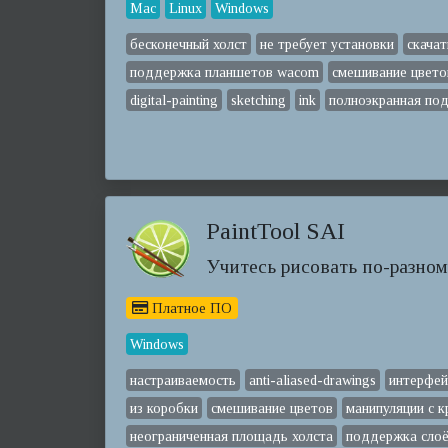
Mac
Linux
Windows
бесконечный холст
не требует установки
скачат
поддержка планшетов wacom
смешивание цвето
digital-painting
sketching
ink
полноэкранная по
PaintTool SAI
Учитесь рисовать по-разном
Платное ПО
Windows
настраиваемость
anti-aliased-drawings
интерфей
из коробки
смешивание цветов
манипуляции с 
неограниченная площадь холста
поддержка сло