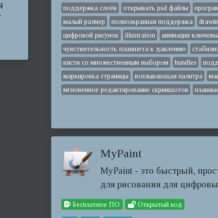
я
поддержка слоёв
открывать psd файлы
програ
т
малый размер
полноэкранная поддержка
drawi
цифровой рисунок
illustration
анимация ключевы
чувствительность планшета к давлению
стабили
кисти со множественным выбором
bundles
подд
маркировка страницы
всплывающая палитра
ма
мгновенное редактирование скриншотов
плавны
MyPaint
MyPaint - это быстрый, про
для рисования для цифровы
Бесплатное ПО
Открытый код