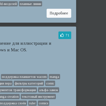
3d-моделей
плавные линии
Подробнее
71
чение для иллюстрации и
ows и Mac OS.
поддержка планшетов wacom
manga
ция пера
фильтры категорий
comic
рументов трансформации
альфа-замок
nga-creation
текстовый инструмент
поддержка слоёв
ruler
comics