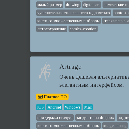
малый размер
drawing
digital-art
комические 
чувствительность планшета к давлению
photo-to
кисти со множественным выбором
сглаживание 
автосохранение
comics-creation
Artrage
Очень дешевая альтернатива 
элегантным интерфейсом.
Платное ПО
iOS
Android
Windows
Mac
поддержка стилуса
загрузить на dropbox
подде
кисти со множественным выбором
image-editing