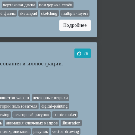
чертежная доска
поддержка слоёв
sd файлы
sketchpad
sketching
multiple-layers
Подробнее
78
сования и иллюстрации.
аншетов wacom
векторные штрихи
тории пользователя
digital-painting
awing
векторный рисунок
comic-maker
сь
анимация ключевых кадров
illustration
я синхронизация
рисунок
vector-drawing