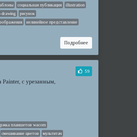
шаблоны
социальная публикация
illustration
-drawing
рисунок
изображения
нелинейное представление
Подробнее
59
Painter, с урезанным,
ржка планшетов wacom
смешивание цветов
мультитач