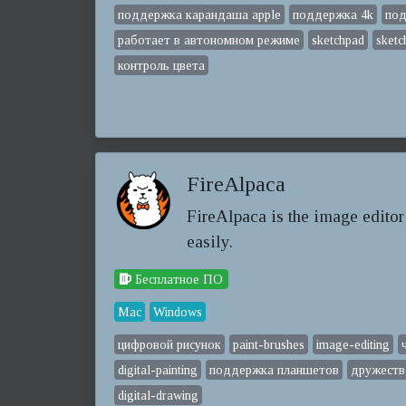
поддержка карандаша apple
поддержка 4k
под
работает в автономном режиме
sketchpad
sketc
контроль цвета
FireAlpaca
FireAlpaca is the image editor
easily.
Бесплатное ПО
Mac
Windows
цифровой рисунок
paint-brushes
image-editing
digital-painting
поддержка планшетов
дружеств
digital-drawing