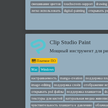
смешивание цветов
touchscreen-support
drawing
легко использовать
digital-painting
открывать p
Clip Studio Paint
Мощный инструмент для ри
Платное ПО
Mac
Windows
настраиваемость
manga-creation
поддержка пл
image-editing
поддержка слоёв
отображение ис
открывать psd файлы
поддержка планшетов
dr
текстуры для кистей
натуральная медиа живопи
чувствительность планшета к давлению
облачна