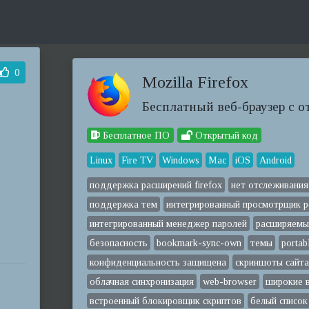
0
Mozilla Firefox
Бесплатный веб-браузер с 
Бесплатное ПО
Открытый код
Linux
Fire TV
Windows
Mac
iOS
Android
поддержка расширений firefox
нет отслеживания
поддержка тем
интегрированный просмотрщик p
интегрированный менеджер паролей
расширяемы
безопасность
bookmark-sync-own
темы
portab
конфиденциальность защищена
скриншоты сайт
облачная синхронизация
web-browser
широкие 
встроенный блокировщик скриптов
белый список