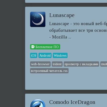
Lunascape
Lunascape - это новый веб-б
обрабатывает все три осно
- Mozilla ...
Бесплатное ПО
iOS
Android
Windows
web-browser
trident
просмотр с вкладками
mul
встроенный читатель rss
Comodo IceDragon