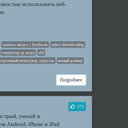
олностью использовать веб-
е.
скачать видео с facebook
video-downloading
генератор qr-кода
s60
встроенный менеджер загрузок
малый размер
Подробнее
171
быстрый, умный и
я Android, iPhone и iPad.