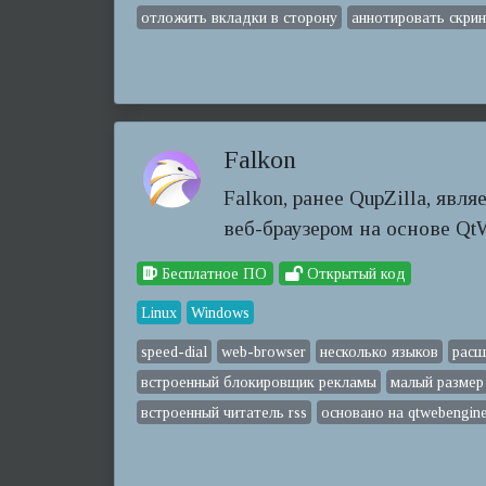
отложить вкладки в сторону
аннотировать скри
Falkon
Falkon, ранее QupZilla, яв
веб-браузером на основе Qt
Бесплатное ПО
Открытый код
Linux
Windows
speed-dial
web-browser
несколько языков
расш
встроенный блокировщик рекламы
малый размер
встроенный читатель rss
основано на qtwebengin