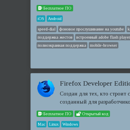
Бесплатное ПО
iOS
Android
speed-dial
фоновое прослушивание на youtube
k
поддержка жестов
встроенный adobe flash playe
полноэкранная поддержка
mobile-browser
Firefox Developer Editi
Создан для тех, кто строит 
созданный для разработчико
Бесплатное ПО
Открытый код
Mac
Linux
Windows