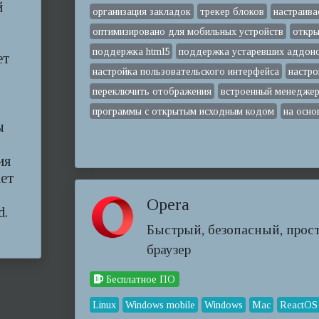
й
организация закладок
трекер блоков
настраива
оптимизировано для мобильных устройств
откры
поддержка html5
поддержка устаревших аддон
ет
настройка пользовательского интерфейса
настро
переключить отображения
встроенный менеджер
программы с открытым исходным кодом
на осно
ы
ия
ает
Opera
d.
Быстрый, безопасный, прос
браузер
Бесплатное ПО
Linux
Windows mobile
Windows
Mac
ReactOS