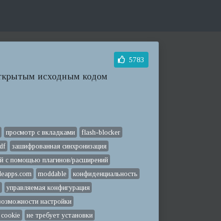
5783
открытым исходным кодом
просмотр с вкладками
flash-blocker
df
зашифрованная синхронизация
й с помощью плагинов/расширений
leapps.com
moddable
конфиденциальность
а
управляемая конфигурация
возможности настройки
 cookie
не требует установки