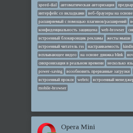
speed-dial
автоматическая авторизация
предвар
интерфейс со вкладками
веб-браузеры на основе
расширяемый с помощью плагинов/расширений
в
конфиденциальность защищена
web-browser
си
встроенный блокировщик рекламы
жесты мыши
встроенный читатель rss
настраиваемость
kindle
всплывающее видео
на основе движка blink
но
синхронизация в реальном времени
несколько яз
power-saving
возобновить прерванные загрузки
встроенный прокси
webrtc
встроенный менеджер
mobile-browser
Opera Mini