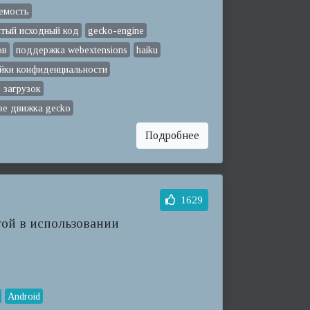
емость
тый исходный код
gecko-engine
ов
поддержка webextensions
haiku
йки конфиденциальности
 загрузок
ве движка gecko
Подробнее
1629
той в использовании
Android