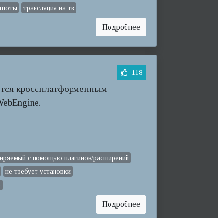
ншоты
трансляция на тв
Подробнее
118
ляется кроссплатформенным
WebEngine.
иряемый с помощью плагинов/расширений
не требует установки
e
Подробнее