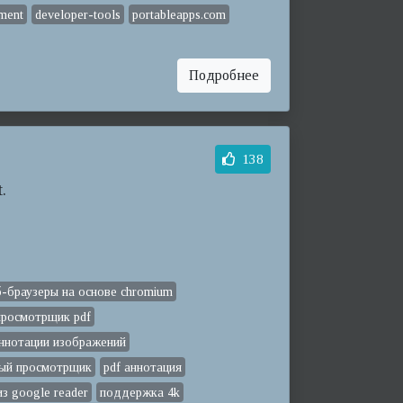
ment
developer-tools
portableapps.com
Подробнее
138
.
б-браузеры на основе chromium
просмотрщик pdf
ннотации изображений
ный просмотрщик
pdf аннотация
з google reader
поддержка 4k