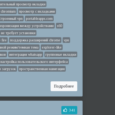
ительный просмотр вкладки
 chromium
просмотр с вкладками
строенный vpn
portableapps.com
нхронизация между устройствами
s60
не требует установки
 fire
поддержка расширений chrome
vpn
чной режим/темная тема
explorer-like
ыков
интеграция whatsapp
групповые вкладки
настройка пользовательского интерфейса
 загрузок
пространственная навигация
Подробнее
341