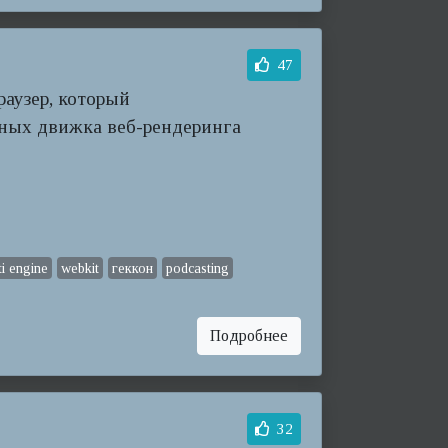
47
раузер, который
вных движка веб-рендеринга
ti engine
webkit
геккон
podcasting
Подробнее
32