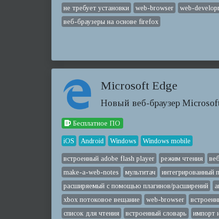
не требует установки
web-browser
web-develop
веб-браузеры на основе firefox
Microsoft Edge
Новый веб-браузер Microsoft
Бесплатное ПО
iOS
Android
Windows
Windows mobile
встроенный adobe flash player
режим чтения
ве
make-a-web-notes
мультитач
интегрированный 
расширяемый с помощью плагинов/расширений
а
xbox потоковое вещание
web-browser
встроен
список для чтения
встроенный словарь
импорт и