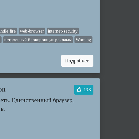
indle fire
web-browser
internet-security
r
встроенный блокировщик рекламы
Warning
Подробнее
on
138
сеть. Единственный браузер,
в.