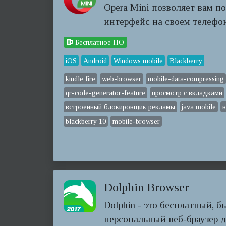
Opera Mini позволяет вам п
интерфейс на своем телефон
Бесплатное ПО
iOS
Android
Windows mobile
Blackberry
kindle fire
web-browser
mobile-data-compressing
qr-code-generator-feature
просмотр с вкладками
встроенный блокировщик рекламы
java mobile
blackberry 10
mobile-browser
Dolphin Browser
Dolphin - это бесплатный, 
персональный веб-браузер дл