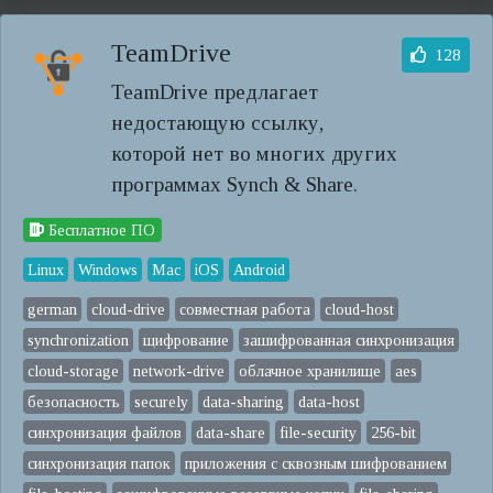
TeamDrive
128
TeamDrive предлагает
недостающую ссылку,
которой нет во многих других
программах Synch & Share.
Бесплатное ПО
Linux
Windows
Mac
iOS
Android
german
cloud-drive
совместная работа
cloud-host
synchronization
щифрование
зашифрованная синхронизация
cloud-storage
network-drive
облачное хранилище
aes
безопасность
securely
data-sharing
data-host
синхронизация файлов
data-share
file-security
256-bit
синхронизация папок
приложения с сквозным шифрованием