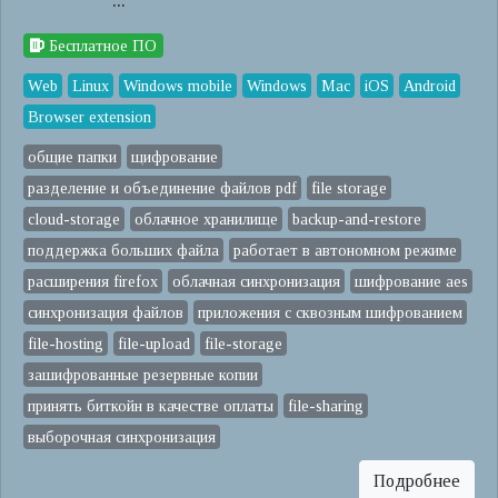
Бесплатное ПО
Web
Linux
Windows mobile
Windows
Mac
iOS
Android
Browser extension
общие папки
щифрование
разделение и объединение файлов pdf
file storage
cloud-storage
облачное хранилище
backup-and-restore
поддержка больших файла
работает в автономном режиме
расширения firefox
облачная синхронизация
шифрование aes
синхронизация файлов
приложения с сквозным шифрованием
file-hosting
file-upload
file-storage
зашифрованные резервные копии
принять биткойн в качестве оплаты
file-sharing
выборочная синхронизация
Подробнее