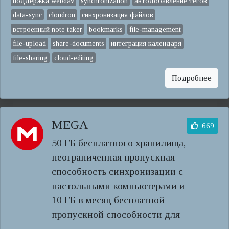
поддержка webdav
synchronization
автодобавление тегов
data-sync
cloudron
синхронизация файлов
встроенный note taker
bookmarks
file-management
file-upload
share-documents
интеграция календаря
file-sharing
cloud-editing
Подробнее
MEGA
669
50 ГБ бесплатного хранилища,
неограниченная пропускная
способность синхронизации с
настольными компьютерами и
10 ГБ в месяц бесплатной
пропускной способности для
...