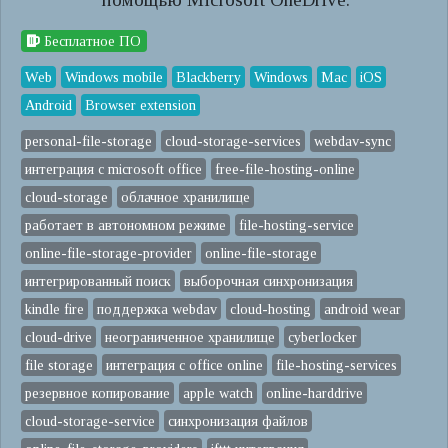
Бесплатное ПО
Web
Windows mobile
Blackberry
Windows
Mac
iOS
Android
Browser extension
personal-file-storage
cloud-storage-services
webdav-sync
интеграция с microsoft office
free-file-hosting-online
cloud-storage
облачное хранилище
работает в автономном режиме
file-hosting-service
online-file-storage-provider
online-file-storage
интегрированный поиск
выборочная синхронизация
kindle fire
поддержка webdav
cloud-hosting
android wear
cloud-drive
неограниченное хранилище
cyberlocker
file storage
интеграция с office online
file-hosting-services
резервное копирование
apple watch
online-harddrive
cloud-storage-service
синхронизация файлов