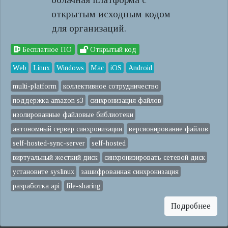
открытым исходным кодом
для организаций.
Бесплатное ПО
Открытый код
Web
Linux
Windows
Mac
iOS
Android
multi-platform
коллективное сотрудничество
поддержка amazon s3
синхронизация файлов
изолированные файловые библиотеки
автономный сервер синхронизации
версионирование файлов
self-hosted-sync-server
self-hosted
виртуальный жесткий диск
синхронизировать сетевой диск
установите syslinux
зашифрованная синхронизация
разработка api
file-sharing
Подробнее