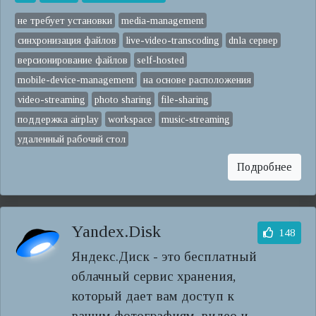
не требует установки
media-management
синхронизация файлов
live-video-transcoding
dnla сервер
версионирование файлов
self-hosted
mobile-device-management
на основе расположения
video-streaming
photo sharing
file-sharing
поддержка airplay
workspace
music-streaming
удаленный рабочий стол
Подробнее
Yandex.Disk
148
Яндекс.Диск - это бесплатный
облачный сервис хранения,
который дает вам доступ к
вашим фотографиям, видео и