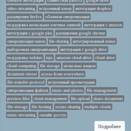
onedrive интеграция
совместная работа
google-drive
video-streaming
встроенный плеер
интеграция dropbox
расширения firefox
облачная синхронизация
поддержка нескольких учетных записей
интеграция с amazon
интеграция с google plus
расширения google chrome
синхронизация папок
file-sharing
интегрированный поиск
выборочная синхронизация
интеграция с google drive
поддержка webdav
isps
amazon-cloud-drive
cloud-drive
cloud-computing
file storage
несколько языков
document-viewer
access-from-everywhere
file-transfer-protocol
встроенный просмотрщик
синхронизация файлов
music-and-photos
file-management
preview-files
cloud-management
file-upload
share-documents
file-storage
file-hosting
secure-sharing
multiple-clouds
music-streaming
онлайн доступ
Подробнее