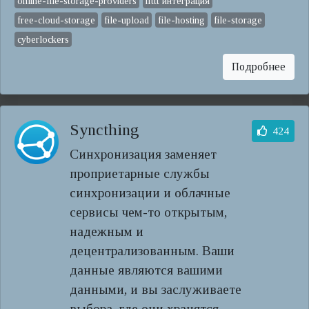
online-file-storage-providers
ifttt интеграция
free-cloud-storage
file-upload
file-hosting
file-storage
cyberlockers
Подробнее
Syncthing
424
Синхронизация заменяет
проприетарные службы
синхронизации и облачные
сервисы чем-то открытым,
надежным и
децентрализованным. Ваши
данные являются вашими
данными, и вы заслуживаете
выбора, где они хранятся.