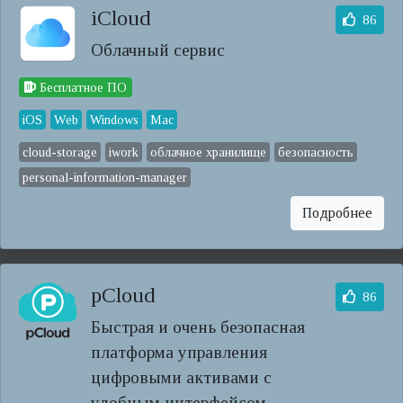
iCloud
86
Облачный сервис
Бесплатное ПО
iOS
Web
Windows
Mac
cloud-storage
iwork
облачное хранилище
безопасность
personal-information-manager
Подробнее
pCloud
86
Быстрая и очень безопасная
платформа управления
цифровыми активами с
удобным интерфейсом.