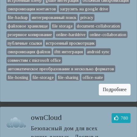
встроенный плеер
gsuite интеграция
облачная синхронизация
синхронизация контактов
загрузить на google drive
file-backup
интегрированный поиск
privacy
файловое хранилище
file storage
document-collaboration
резервное копирование
online-harddrive
online-collaboration
публичные ссылки
встроенный просмотрщик
синхронизация файлов
ifttt интеграция
android sync
совместим с microsoft office
автоматическое преобразование в несколько форматов
file-hosting
file-storage
file-sharing
office-suite
Подробнее
ownCloud
780
Безопасный дом для всех
ваших данных - Доступ и