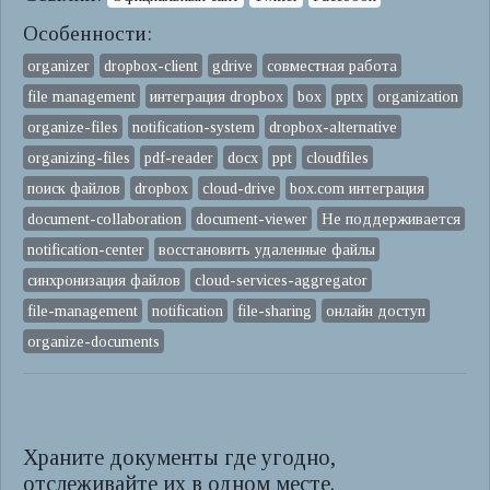
Особенности:
organizer
dropbox-client
gdrive
совместная работа
file management
интеграция dropbox
box
pptx
organization
organize-files
notification-system
dropbox-alternative
organizing-files
pdf-reader
docx
ppt
cloudfiles
поиск файлов
dropbox
cloud-drive
box.com интеграция
document-collaboration
document-viewer
Не поддерживается
notification-center
восстановить удаленные файлы
синхронизация файлов
cloud-services-aggregator
file-management
notification
file-sharing
онлайн доступ
organize-documents
Храните документы где угодно,
отслеживайте их в одном месте.