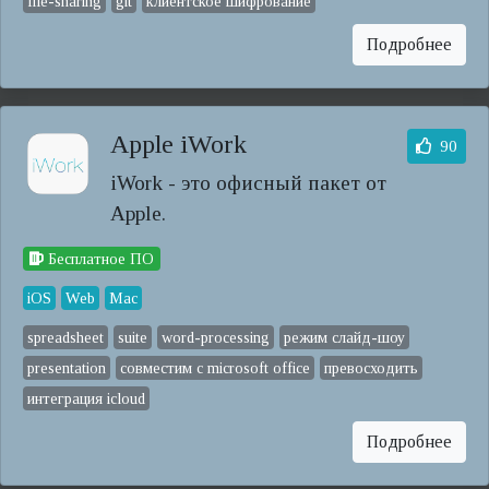
file-sharing
git
клиентское шифрование
Подробнее
Apple iWork
90
iWork - это офисный пакет от
Apple.
Бесплатное ПО
iOS
Web
Mac
spreadsheet
suite
word-processing
режим слайд-шоу
presentation
совместим с microsoft office
превосходить
интеграция icloud
Подробнее