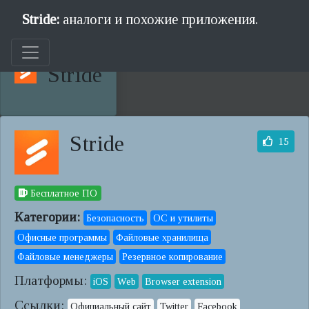
Stride:
аналоги и похожие приложения.
Stride
Stride
15
Бесплатное ПО
Категории:
Безопасность
ОС и утилиты
Офисные программы
Файловые хранилища
Файловые менеджеры
Резервное копирование
Платформы:
iOS
Web
Browser extension
Ссылки:
Официальный сайт
Twitter
Facebook