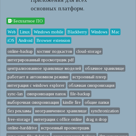
основных платформ.
Бесплатное ПО
Web
Linux
Windows mobile
Blackberry
Windows
Mac
iOS
Android
Browser extension
online-backup
хостинг подкастов
cloud-storage
интегрированный просмотрщик pdf
централизованное хранилище моделей
облачное хранилище
работает в автономном режиме
встроенный плеер
интеграция с windows explorer
облачная синхронизация
sync-lan
синхронизация папок
file-backup
выборочная синхронизация
kindle fire
общие папки
без рекламы
неограниченное хранилище
synchronization
free-storage
интеграция с office online
drag n drop
online-harddrive
встроенный просмотрщик