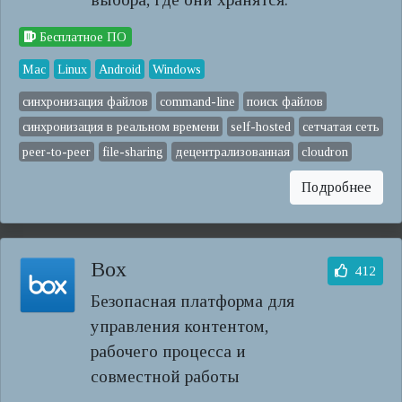
Бесплатное ПО
Mac
Linux
Android
Windows
синхронизация файлов
command-line
поиск файлов
синхронизация в реальном времени
self-hosted
сетчатая сеть
peer-to-peer
file-sharing
децентрализованная
cloudron
Подробнее
Box
412
Безопасная платформа для
управления контентом,
рабочего процесса и
совместной работы