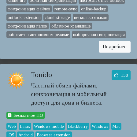
kindle fire
облачная синхронизация
microsoft office outlook
синхронизация файлов
remote-sync
online-backup
outlook-extension
cloud-storage
несколько языков
синхронизация папок
облачное хранилище
работает в автономном режиме
выборочная синхронизация
Подробнее
Tonido
150
Частный обмен файлами,
синхронизация и мобильный
доступ для дома и бизнеса.
Бесплатное ПО
Web
Linux
Windows mobile
Blackberry
Windows
Mac
iOS
Android
Browser extension