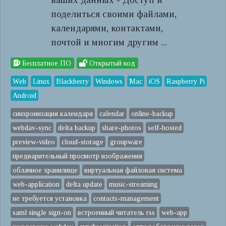
поделиться своими файлами,
календарями, контактами,
почтой и многим другим ...
Бесплатное ПО
Открытый код
Web
Linux
Blackberry
Windows
Mac
iOS
Raspberry Pi
Android
синхронизация календаря
calendar
online-backup
webdav-sync
delta backup
share-photos
self-hosted
preview-video
cloud-storage
groupware
предварительный просмотр изображения
облачное хранилище
виртуальная файловая система
web-application
delta update
music-streaming
не требуется установка
contacts-management
saml single sign-on
встроенный читатель rss
web-app