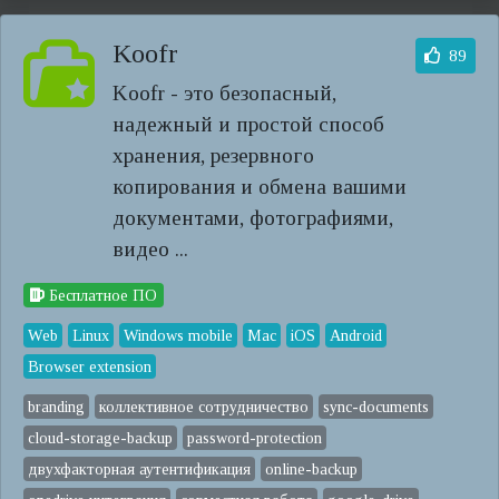
Koofr
89
Koofr - это безопасный,
надежный и простой способ
хранения, резервного
копирования и обмена вашими
документами, фотографиями,
видео ...
Бесплатное ПО
Web
Linux
Windows mobile
Mac
iOS
Android
Browser extension
branding
коллективное сотрудничество
sync-documents
cloud-storage-backup
password-protection
двухфакторная аутентификация
online-backup