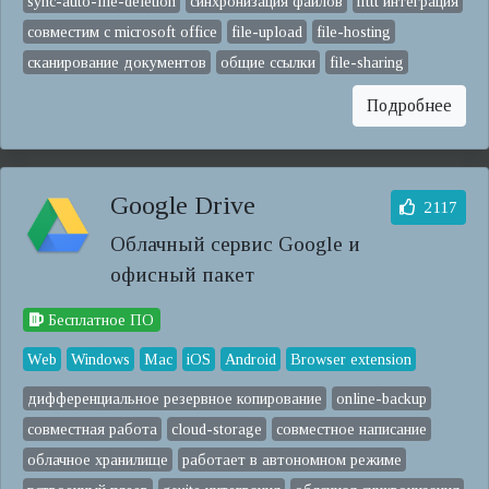
sync-auto-file-deletion
синхронизация файлов
ifttt интеграция
совместим с microsoft office
file-upload
file-hosting
сканирование документов
общие ссылки
file-sharing
Подробнее
Google Drive
2117
Облачный сервис Google и
офисный пакет
Бесплатное ПО
Web
Windows
Mac
iOS
Android
Browser extension
дифференциальное резервное копирование
online-backup
совместная работа
cloud-storage
совместное написание
облачное хранилище
работает в автономном режиме