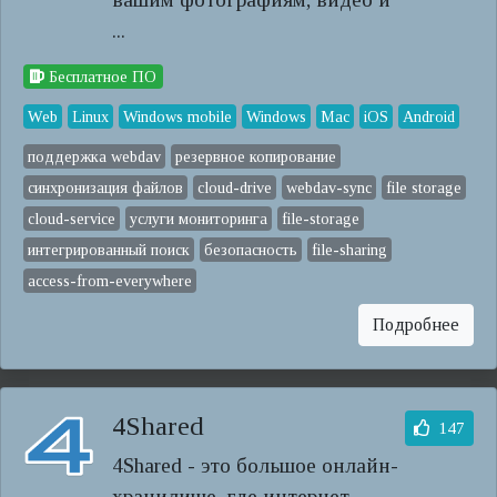
...
Бесплатное ПО
Web
Linux
Windows mobile
Windows
Mac
iOS
Android
поддержка webdav
резервное копирование
синхронизация файлов
cloud-drive
webdav-sync
file storage
cloud-service
услуги мониторинга
file-storage
интегрированный поиск
безопасность
file-sharing
access-from-everywhere
Подробнее
4Shared
147
4Shared - это большое онлайн-
хранилище, где интернет-