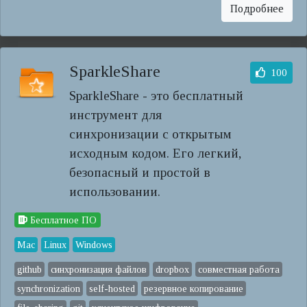
Подробнее
SparkleShare
100
SparkleShare - это бесплатный
инструмент для
синхронизации с открытым
исходным кодом. Его легкий,
безопасный и простой в
использовании.
Бесплатное ПО
Mac
Linux
Windows
github
синхронизация файлов
dropbox
совместная работа
synchronization
self-hosted
резервное копирование