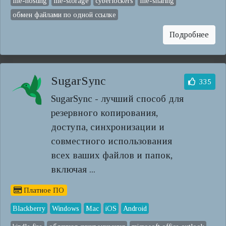
file-hosting
file-storage
cyberlockers
file-sharing
обмен файлами по одной ссылке
Подробнее
SugarSync
335
SugarSync - лучший способ для
резервного копирования,
доступа, синхронизации и
совместного использования
всех ваших файлов и папок,
включая ...
Платное ПО
Blackberry
Windows
Mac
iOS
Android