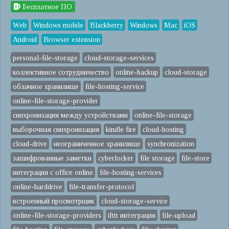
Бесплатное ПО
Web
Windows mobile
Blackberry
Windows
Mac
iOS
Android
Browser extension
personal-file-storage
cloud-storage-services
коллективное сотрудничество
online-backup
cloud-storage
облачное хранилище
file-hosting-service
online-file-storage-provider
синхронизация между устройствами
online-file-storage
выборочная синхронизация
kindle fire
cloud-hosting
cloud-drive
неограниченное хранилище
synchronization
зашифрованные заметки
cyberlocker
file storage
file-store
интеграция с office online
file-hosting-services
online-harddrive
file-transfer-protocol
встроенный просмотрщик
cloud-storage-service
online-file-storage-providers
ifttt интеграция
file-upload