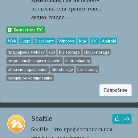
пользователи хранят текст,
аудио, видео ...
Бесплатное ПО
Web
Linux
Blackberry
Windows
Mac
iOS
Android
поддержка webdav
s60
file storage
cloud-storage
встроенный торрент-клиент
photo sharing
облачное хранилище
file-storage
file-sharing
резервное копирование
Подробнее
Seafile
140
Seafile - это профессиональная
облачная платформа с