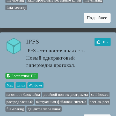
file-hosting
зашифрованные резервные копии
file-sharing
data-security
Подробнее
IPFS
102
IPFS - это постоянная сеть.
Новый одноранговый
гипермедиа протокол.
Бесплатное ПО
Mac
Linux
Windows
на основе блокчейна
двойной пончик диаграмма
self-hosted
распределенный
виртуальная файловая система
peer-to-peer
file-sharing
децентрализованная