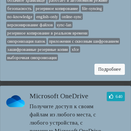
облачное хранилище
работает в автономном режиме
безопасность
резервное копирование
file-syncing
no-knowledge
english-only
online-sync
версионирование файлов
sync-lan
резервное копирование в реальном времени
синхронизация папок
приложения с сквозным шифрованием
зашифрованные резервные копии
xfce
выборочная синхронизация
Подробнее
Microsoft OneDrive
640
Получите доступ к своим
файлам из любого места, с
любого устройства, с
помощью Microsoft OneDrive.