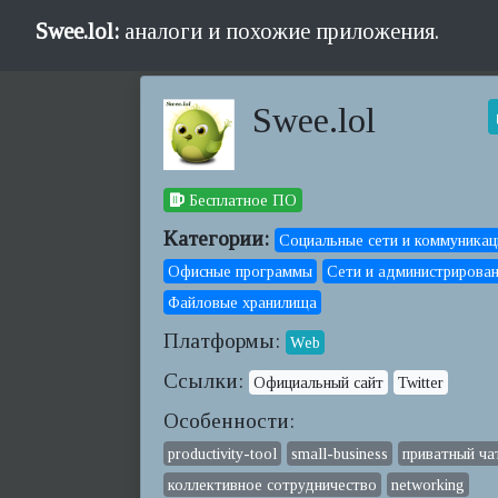
Swee.lol:
аналоги и похожие приложения.
Swee.lol
Бесплатное ПО
Категории:
Социальные сети и коммуникац
Офисные программы
Сети и администрирова
Файловые хранилища
Платформы:
Web
Ссылки:
Официальный сайт
Twitter
Особенности:
productivity-tool
small-business
приватный ча
коллективное сотрудничество
networking