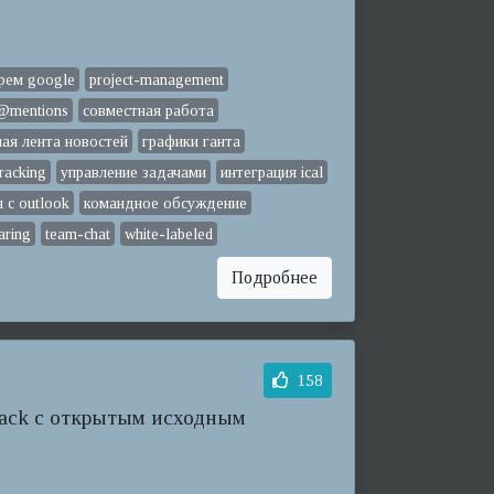
рем google
project-management
@mentions
совместная работа
ная лента новостей
графики ганта
tracking
управление задачами
интеграция ical
 с outlook
командное обсуждение
aring
team-chat
white-labeled
Подробнее
158
Slack с открытым исходным