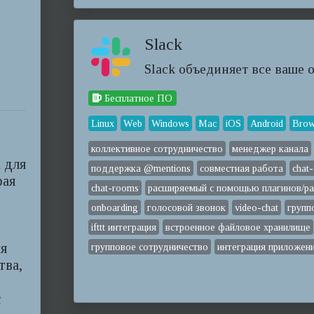
Slack
Slack объединяет все ваше 
Бесплатное ПО
Linux
Web
Windows
Mac
iOS
Android
Brow
коллективное сотрудничество
менеджер канала
а для
поддержка @mentions
совместная работа
chat-
рая
chat-rooms
расширяемый с помощью плагинов/р
onboarding
голосовой звонок
video-chat
групп
ifttt интеграция
встроенное файловое хранилище
ля
групповое сотрудничество
интеграция приложен
тва,
с