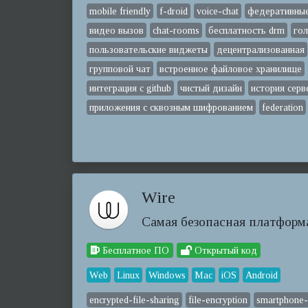
mobile friendly
f-droid
voice-chat
федеративны
видео вызов
chat-rooms
бесплатность drm
го
пользовательские виджеты
децентрализованная
групповой чат
встроенное файловое хранилище
интеграция с github
чистый дизайн
история серв
приложения с сквозным шифрованием
federation
Wire
Самая безопасная платформ
Бесплатное ПО
Открытый код
Web
Linux
Windows
Mac
iOS
Android
encrypted-file-sharing
file-encryption
smartphone