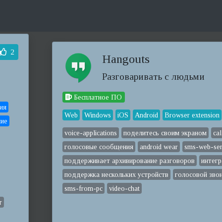
2
Hangouts
Разговаривать с людьми
Бесплатное ПО
ия
Web
Windows
iOS
Android
Browser extension
ние
voice-applications
поделитесь своим экраном
cal
голосовые сообщения
android wear
sms-web-ser
поддерживает архивирование разговоров
интегр
поддержка нескольких устройств
голосовой зво
sms-from-pc
video-chat
т