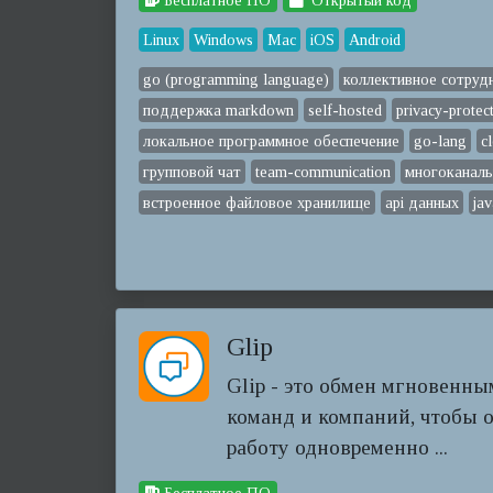
Бесплатное ПО
Открытый код
Linux
Windows
Mac
iOS
Android
go (programming language)
коллективное сотруд
поддержка markdown
self-hosted
privacy-protec
локальное программное обеспечение
go-lang
c
групповой чат
team-communication
многоканал
встроенное файловое хранилище
api данных
jav
Glip
Glip - это обмен мгновенн
команд и компаний, чтобы 
работу одновременно ...