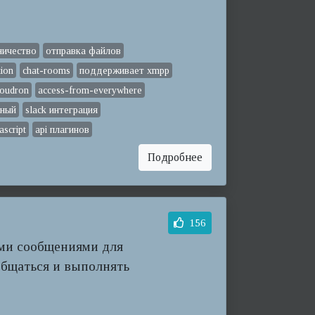
ничество
отправка файлов
tion
chat-rooms
поддерживает xmpp
loudron
access-from-everywhere
ьный
slack интеграция
ascript
api плагинов
Подробнее
156
ыми сообщениями для
общаться и выполнять