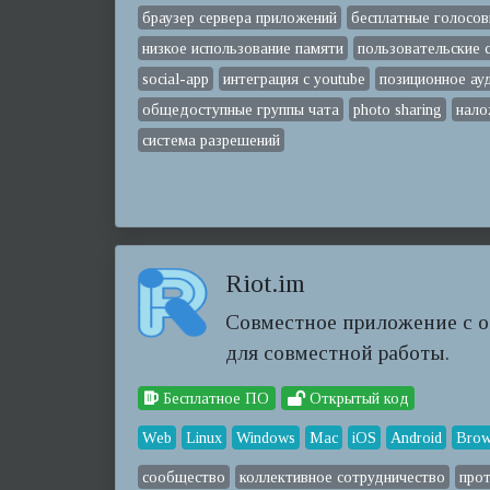
браузер сервера приложений
бесплатные голосов
низкое использование памяти
пользовательские 
social-app
интеграция с youtube
позиционное ау
общедоступные группы чата
photo sharing
нало
система разрешений
Riot.im
Совместное приложение с 
для совместной работы.
Бесплатное ПО
Открытый код
Web
Linux
Windows
Mac
iOS
Android
Brow
сообщество
коллективное сотрудничество
прот