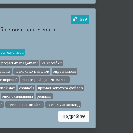
699
общение в одном месте.
ser extension
project-management
из коробки
clients
несколько каналов
видео вызов
асширений
живые push-уведомления
овой чат
channels
прямая загрузка файлов
многоканальный
реакции
ий
electron / atom shell
несколько команд
Подробнее