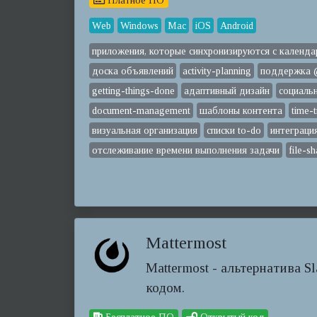
Платное ПО
Web
Windows
Mac
iOS
Android
приложения, которые синхронизируются с календа
доска объявлений
activity-planning
поддержка 
getting-things-done
адаптивный дизайн
социаль
document-management
шаблоны контента
time-
визуальная организация
списки to-do
интеграция
отслеживание времени выполнения задачи
file-sh
Mattermost
Mattermost - альтернатива 
кодом.