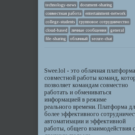
technology-news
document-sharing
совместная работа
entertainment-network
college-students
групповое сотрудничество
cloud-based
личные сообщения
general
file-sharing
облачный
secure-chat
Swee.lol - это облачная платформ
совместной работы команд, кото
позволяет командам совместно
работать и обмениваться
информацией в режиме
реального времени. Платформа д
более эффективного сотрудничес
автоматизации и эффективной
работы, общего взаимодействия 