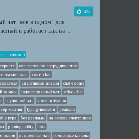
623
ый чат "все в одном" для
сный и работает как на ...
ser extension
тернете
коллективное сотрудничество
тельские роли
voice-chat
ьзователя
адаптивный дизайн
chat-rooms
й звонок
зашифрованный чат
video-chat
м
групповой чат
voice-activation
вер хостинг
typing-indicator
реакции
ей в игре
без рекламы
на основе электронов
ры
gaming-utility
bots
о вызов
встроенный чат
голосовые каналы