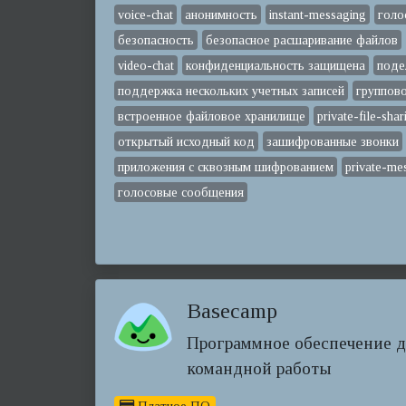
voice-chat
анонимность
instant-messaging
голо
безопасность
безопасное расшаривание файлов
video-chat
конфиденциальность защищена
поде
поддержка нескольких учетных записей
группов
встроенное файловое хранилище
private-file-shar
открытый исходный код
зашифрованные звонки
приложения с сквозным шифрованием
private-me
голосовые сообщения
Basecamp
Программное обеспечение д
командной работы