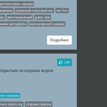
ые/текстовые серверы
смайлики
групповой голосовой чат
чат бот
дио
многоканальный
game-chat
жение интерфейса
наложения веб-камеры
Подробнее
240
открытым исходным кодом
ser extension
окол matrix.org
отправка файлов