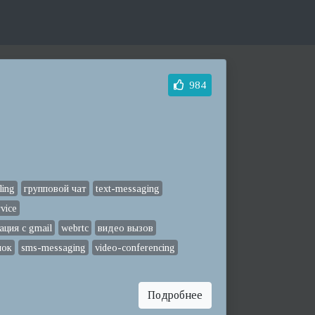
984
ling
групповой чат
text-messaging
vice
ация с gmail
webrtc
видео вызов
нок
sms-messaging
video-conferencing
Подробнее