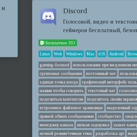
 и
Discord
Голосовой, видео и текстов
геймеров бесплатный, безопа
Бесплатное ПО
Linux
Web
Windows
Mac
iOS
Android
Brow
gaming-focused
использование при медленном ин
групповые сообщения
постоянный чат
пользова
единая точка входа
графический интерфейс пол
нажми чтобы говорить
текстовый чат
голосово
поделиться контентом
поделитесь своим экрано
встроенное файловое хранилище
выделенный сер
прямой обмен сообщениями
сообщество
оверл
менеджер канала
низкая задержка
захват каме
ночной режим/темная тема
разработка api
виде