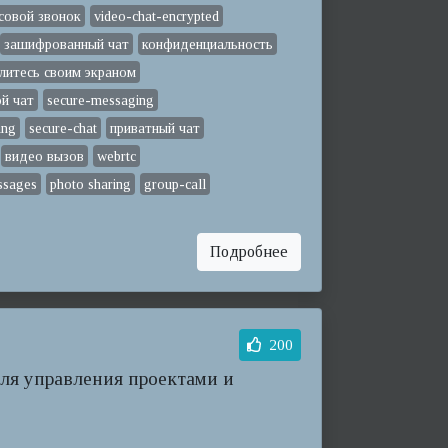
совой звонок
video-chat-encrypted
зашифрованный чат
конфиденциальность
литесь своим экраном
ой чат
secure-messaging
ing
secure-chat
приватный чат
видео вызов
webrtc
ssages
photo sharing
group-call
Подробнее
200
ля управления проектами и