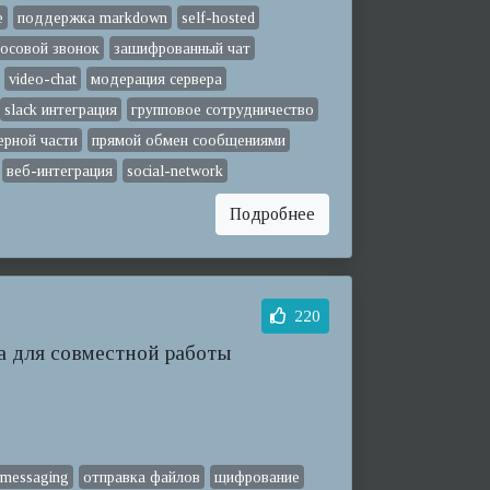
е
поддержка markdown
self-hosted
лосовой звонок
зашифрованный чат
video-chat
модерация сервера
slack интеграция
групповое сотрудничество
ерной части
прямой обмен сообщениями
веб-интеграция
social-network
Подробнее
220
а для совместной работы
-messaging
отправка файлов
щифрование