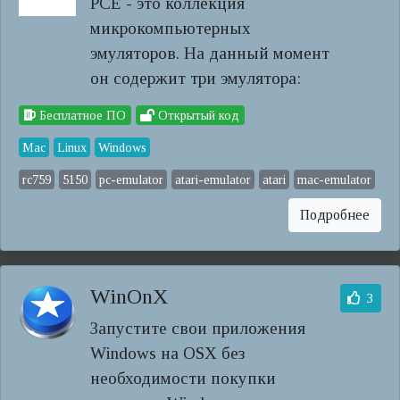
PCE - это коллекция
микрокомпьютерных
эмуляторов. На данный момент
он содержит три эмулятора:
Бесплатное ПО
Открытый код
Mac
Linux
Windows
rc759
5150
pc-emulator
atari-emulator
atari
mac-emulator
Подробнее
WinOnX
3
Запустите свои приложения
Windows на OSX без
необходимости покупки