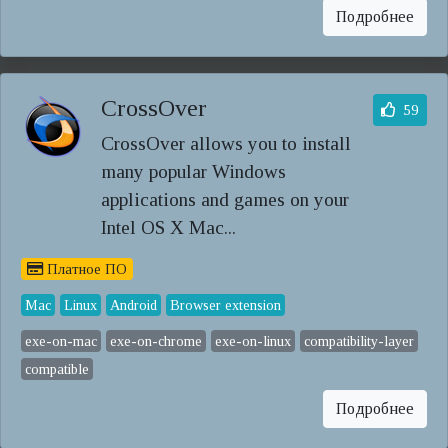
Подробнее
CrossOver
59
CrossOver allows you to install
many popular Windows
applications and games on your
Intel OS X Mac...
Платное ПО
Mac
Linux
Android
Browser extension
exe-on-mac
exe-on-chrome
exe-on-linux
compatibility-layer
compatible
Подробнее