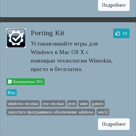
Подробнее
Porting Kit
10
Устанавливайте игры для
Windows в Mac OS X с
помощью технологии Wineskin,
просто и бесплатно.
Бесплатное ПО
Mac
windows-on-mac
exe-on-mac
port
wine
games
запустите программное обеспечение windows
win32
Подробнее