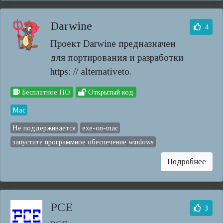
Darwine
4
Проект Darwine предназначен
для портирования и разработки
https: // alternativeto.
Бесплатное ПО
Открытый код
Mac
Не поддерживается
exe-on-mac
запустите программное обеспечение windows
Подробнее
PCE
3