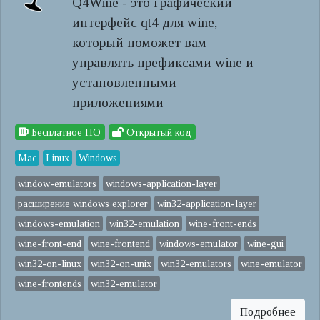
Q4Wine - это графический
интерфейс qt4 для wine,
который поможет вам
управлять префиксами wine и
установленными
приложениями
Бесплатное ПО
Открытый код
Mac
Linux
Windows
window-emulators
windows-application-layer
расширение windows explorer
win32-application-layer
windows-emulation
win32-emulation
wine-front-ends
wine-front-end
wine-frontend
windows-emulator
wine-gui
win32-on-linux
win32-on-unix
win32-emulators
wine-emulator
wine-frontends
win32-emulator
Подробнее