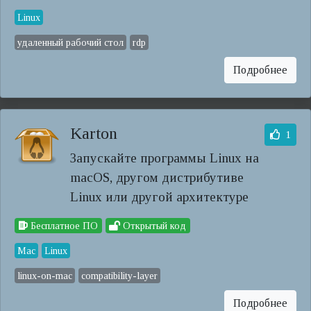
Linux
удаленный рабочий стол
rdp
Подробнее
Karton
1
Запускайте программы Linux на
macOS, другом дистрибутиве
Linux или другой архитектуре
Бесплатное ПО
Открытый код
Mac
Linux
linux-on-mac
compatibility-layer
Подробнее