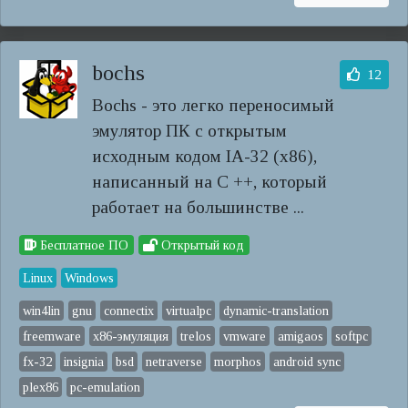
bochs
12
Bochs - это легко переносимый
эмулятор ПК с открытым
исходным кодом IA-32 (x86),
написанный на C ++, который
работает на большинстве ...
Бесплатное ПО
Открытый код
Linux
Windows
win4lin
gnu
connectix
virtualpc
dynamic-translation
freemware
x86-эмуляция
trelos
vmware
amigaos
softpc
fx-32
insignia
bsd
netraverse
morphos
android sync
plex86
pc-emulation