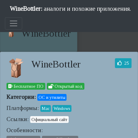
WineBottler:
аналоги и похожие приложения.
WineBottler
WineBottler
25
Бесплатное ПО
Открытый код
Категории:
ОС и утилиты
Платформы:
Mac
Windows
Ссылки:
Официальный сайт
Особенности: