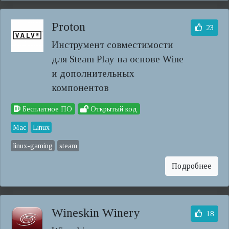
Proton
23
Инструмент совместимости
для Steam Play на основе Wine
и дополнительных
компонентов
Бесплатное ПО
Открытый код
Mac
Linux
linux-gaming
steam
Подробнее
Wineskin Winery
18