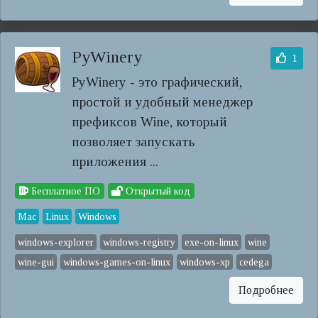
PyWinery
1
PyWinery - это графический,
простой и удобный менеджер
префиксов Wine, который
позволяет запускать
приложения ...
Бесплатное ПО
Открытый код
Mac
Linux
Windows
windows-explorer
windows-registry
exe-on-linux
wine
wine-gui
windows-games-on-linux
windows-xp
cedega
Подробнее