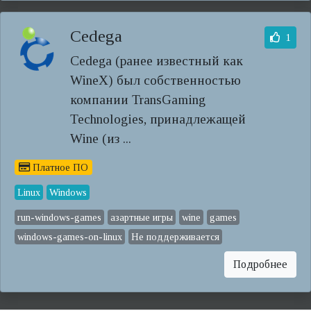
Cedega
1
Cedega (ранее известный как
WineX) был собственностью
компании TransGaming
Technologies, принадлежащей
Wine (из ...
Платное ПО
Linux
Windows
run-windows-games
азартные игры
wine
games
windows-games-on-linux
Не поддерживается
Подробнее