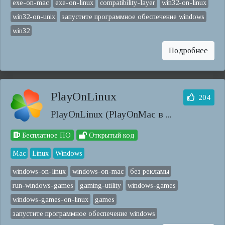
exe-on-mac
exe-on-linux
compatibility-layer
win32-on-linux
win32-on-unix
запустите программное обеспечение windows
win32
Подробнее
PlayOnLinux
204
PlayOnLinux (PlayOnMac в ...
Бесплатное ПО
Открытый код
Mac
Linux
Windows
windows-on-linux
windows-on-mac
без рекламы
run-windows-games
gaming-utility
windows-games
windows-games-on-linux
games
запустите программное обеспечение windows