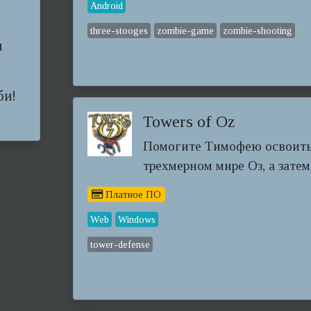
Android
three-stooges
zombie-game
zombie-shooting
и
би!
Towers of Oz
Помогите Тимофею освоить
трехмерном мире Оз, а затем 
Платное ПО
Web
Windows
tower-defense