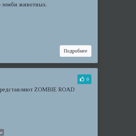
о зомби животных.
Подробнее
0
 представляют ZOMBIE ROAD
me