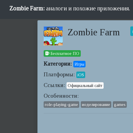
Zombie Farm:
аналоги и похожие приложения.
Zombie Farm
Бесплатное ПО
Категории:
Игры
Платформы:
iOS
Ссылки:
Официальный сайт
Особенности:
role-playing-game
иоделирование
games