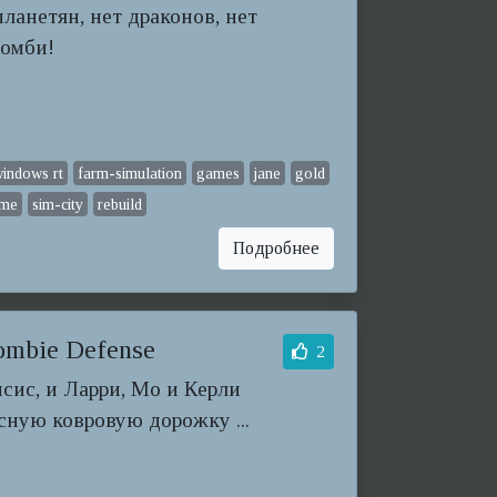
ланетян, нет драконов, нет
зомби!
indows rt
farm-simulation
games
jane
gold
ame
sim-city
rebuild
Подробнее
ombie Defense
2
сис, и Ларри, Мо и Керли
ную ковровую дорожку ...