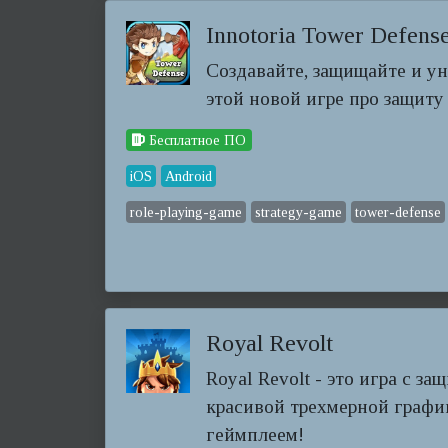
Innotoria Tower Defens
Создавайте, защищайте и у
этой новой игре про защит
Бесплатное ПО
iOS
Android
role-playing-game
strategy-game
tower-defense
Royal Revolt
Royal Revolt - это игра с за
красивой трехмерной граф
геймплеем!