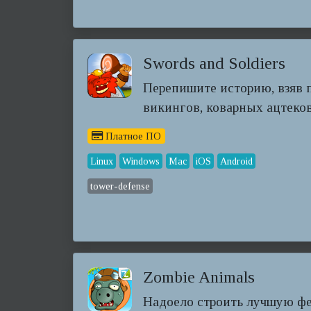
Swords and Soldiers
Перепишите историю, взяв 
викингов, коварных ацтеков
Платное ПО
Linux
Windows
Mac
iOS
Android
tower-defense
Zombie Animals
Надоело строить лучшую ф