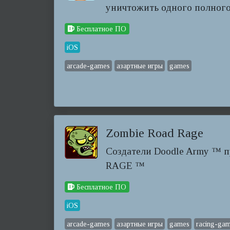
уничтожить одного полног
Бесплатное ПО
iOS
arcade-games
азартные игры
games
Zombie Road Rage
Создатели Doodle Army ™
RAGE ™
Бесплатное ПО
iOS
arcade-games
азартные игры
games
racing-ga