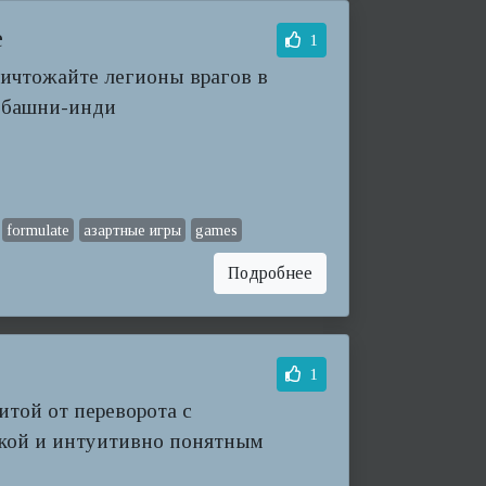
e
1
ничтожайте легионы врагов в
у башни-инди
formulate
азартные игры
games
Подробнее
1
щитой от переворота с
икой и интуитивно понятным