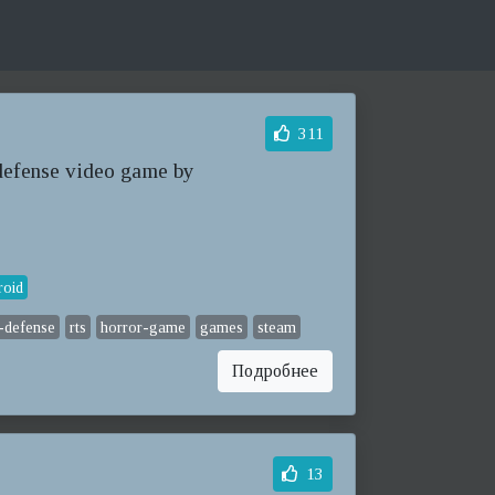
311
 defense video game by
roid
-defense
rts
horror-game
games
steam
Подробнее
13