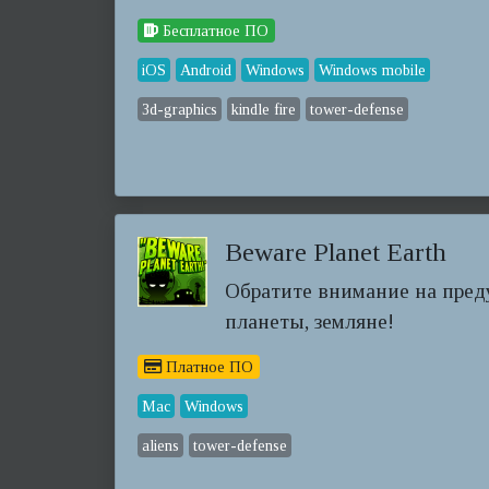
Бесплатное ПО
iOS
Android
Windows
Windows mobile
3d-graphics
kindle fire
tower-defense
Beware Planet Earth
Обратите внимание на пред
планеты, земляне!
Платное ПО
Mac
Windows
aliens
tower-defense