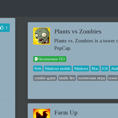
1
Plants vs Zombies
Plants vs. Zombies is a tower
PopCap.
Бесплатное ПО
Web
Windows mobile
Windows
Mac
iOS
And
zombie-game
kindle fire
логические игры
tower
Farm Up