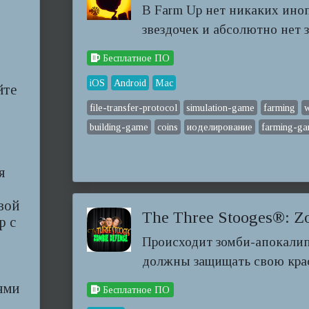
В Farm Up нет никаких иноп
звездочек и абсолютно нет 
Бесплатное ПО
iOS
Android
Mac
йте
file-transfer-protocol
simulation-game
farming
w
building-game
coins
иоделирование
farming-g
я
вой
The Three Stooges®: Z
р с
Происходит зомби-апокалип
должны защищать свою крас
ьями
Бесплатное ПО