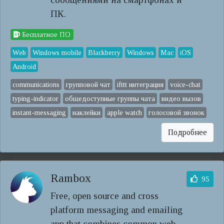
ПК.
Бесплатное ПО
Web
Windows mobile
Blackberry
Windows
Mac
iOS
Android
communications
групповой чат
ifttt интеграция
voice-chat
typing-indicator
общедоступные группы чата
видео вызов
instant-messaging
наклейки
apple watch
голосовой звонок
Подробнее
Rambox
95
Free, open source and cross
platform messaging and emailing
app that combines common web...