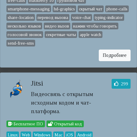
free-calls
blackberry 10
групповой чат
smartphone-messaging
hd-graphics
скрытый чат
phone-calls
share-location
перевод вызова
voice-chat
typing-indicator
несколько языков
видео вызов
нажми чтобы говорить
голосовой звонок
секретные чаты
apple watch
send-free-sms
Подробнее
Jitsi
299
Видеосвязь с открытым
исходным кодом и чат-
платформа.
Бесплатное ПО
Открытый код
Linux
Web
Windows
Mac
iOS
Android