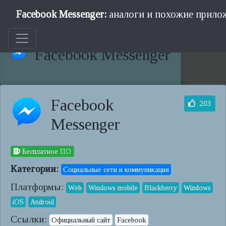
Facebook Messenger:
аналоги и похожие прило
Facebook Messenger
Facebook
203
Messenger
Бесплатное ПО
Категории:
Социальные сети и коммуникация
Платформы:
Web
Windows mobile
Blackberry
Windows
iOS
Android
Ссылки:
Официальный сайт
Facebook