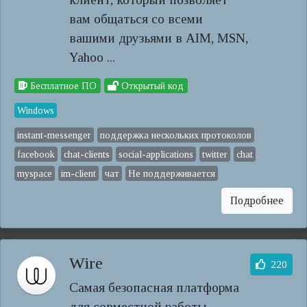
вам общаться со всеми
вашими друзьями в AIM, MSN,
Yahoo ...
Бесплатное ПО
Открытый код
Windows
instant-messenger
поддержка нескольких протоколов
facebook
chat-clients
social-applications
twitter
chat
myspace
im-client
чат
Не поддерживается
Подробнее
Wire
220
Самая безопасная платформа
для совместной работы