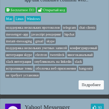
Бесплатное ПО
Открытый код
Mac
Linux
Windows
поддержка нескольких протоколов
telegram
chat-clients
messenger-app
javascript рендеринг
hipchat
instant-messaging
gmail
skype
поддержка нескольких учетных записей
конфигурируемый
интеграция skype
electron
tweetdeck
многоканальный
slack интеграция
опубликовать на linkedin
slack
встроенные темы
оболочка веб-приложения
hangouts
не требует установки
Подробнее
Yahoo! Messenger
93