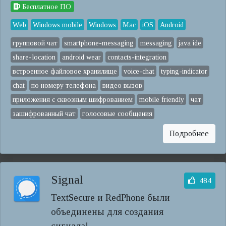
Бесплатное ПО
Web
Windows mobile
Windows
Mac
iOS
Android
групповой чат
smartphone-messaging
messaging
java ide
share-location
android wear
contacts-integration
встроенное файловое хранилище
voice-chat
typing-indicator
chat
по номеру телефона
видео вызов
приложения с сквозным шифрованием
mobile friendly
чат
зашифрованный чат
голосовые сообщения
Подробнее
Signal
484
TextSecure и RedPhone были
объединены для создания
сигнала!