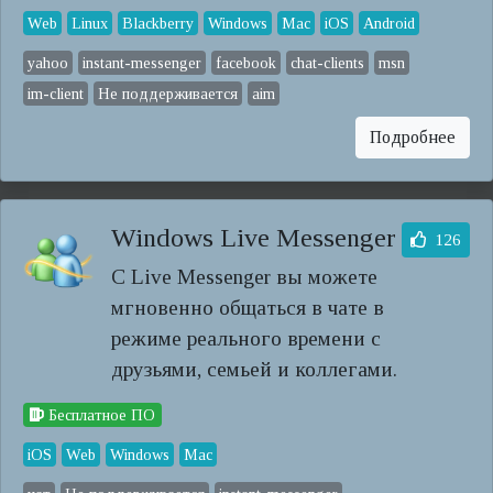
Web
Linux
Blackberry
Windows
Mac
iOS
Android
yahoo
instant-messenger
facebook
chat-clients
msn
im-client
Не поддерживается
aim
Подробнее
Windows Live Messenger
126
С Live Messenger вы можете
мгновенно общаться в чате в
режиме реального времени с
друзьями, семьей и коллегами.
Бесплатное ПО
iOS
Web
Windows
Mac