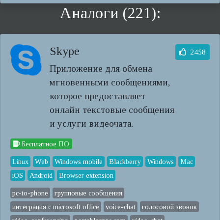
Аналоги (221):
Skype
2458
Приложение для обмена
мгновенными сообщениями,
которое предоставляет
онлайн текстовые сообщения
и услуги видеочата.
Бесплатное ПО
Linux
Web
Windows mobile
Blackberry
Windows
Mac
iOS
Android
Browser extension
pc-to-phone
групповые сообщения
интеграция с microsoft office
voice-chat
голосовой звонок