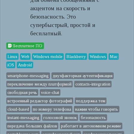
акцентом на скорость и
безопасность. Это
супербыстрый, простой и
бесплатный.
Бесплатное ПО
Linux
Web
Windows mobile
Blackberry
Windows
Mac
iOS
Android
smartphone-messaging
двухфакторная аутентификация
переключение между платформой
contacts-integration
свободная речь
voice-chat
встроенный редактор фотографий
поддержка тем
cloud-based
по номеру телефона
нажми чтобы говорить
instant-messaging
голосовой звонок
безопасность
передача больших файлов
работает в автономном режиме