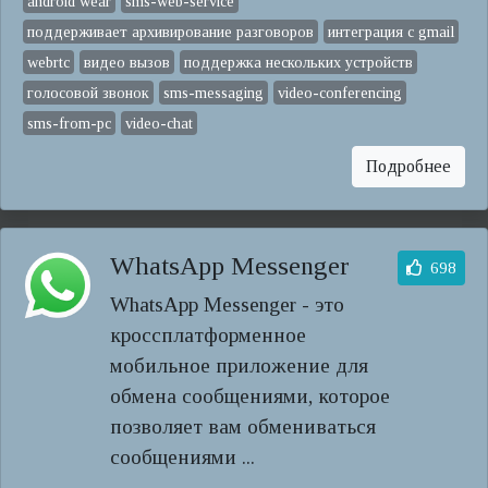
android wear
sms-web-service
поддерживает архивирование разговоров
интеграция с gmail
webrtc
видео вызов
поддержка нескольких устройств
голосовой звонок
sms-messaging
video-conferencing
sms-from-pc
video-chat
Подробнее
WhatsApp Messenger
698
WhatsApp Messenger - это
кроссплатформенное
мобильное приложение для
обмена сообщениями, которое
позволяет вам обмениваться
сообщениями ...