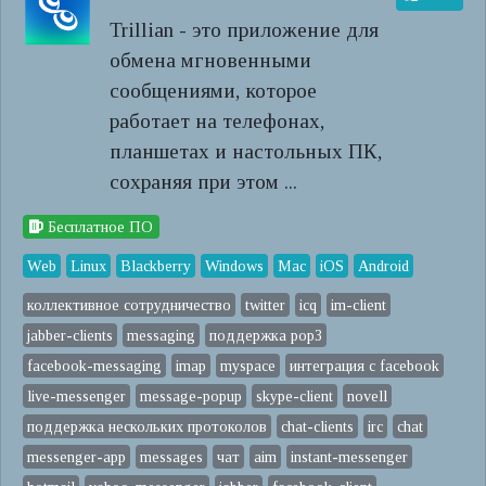
Trillian - это приложение для
обмена мгновенными
сообщениями, которое
работает на телефонах,
планшетах и ​​настольных ПК,
сохраняя при этом ...
Бесплатное ПО
Web
Linux
Blackberry
Windows
Mac
iOS
Android
коллективное сотрудничество
twitter
icq
im-client
jabber-clients
messaging
поддержка pop3
facebook-messaging
imap
myspace
интеграция с facebook
live-messenger
message-popup
skype-client
novell
поддержка нескольких протоколов
chat-clients
irc
chat
messenger-app
messages
чат
aim
instant-messenger