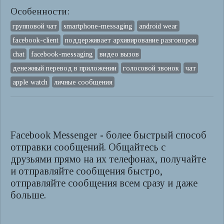
Особенности:
групповой чат
smartphone-messaging
android wear
facebook-client
поддерживает архивирование разговоров
chat
facebook-messaging
видео вызов
денежный перевод в приложении
голосовой звонок
чат
apple watch
личные сообщения
Facebook Messenger - более быстрый способ
отправки сообщений. Общайтесь с
друзьями прямо на их телефонах, получайте
и отправляйте сообщения быстро,
отправляйте сообщения всем сразу и даже
больше.