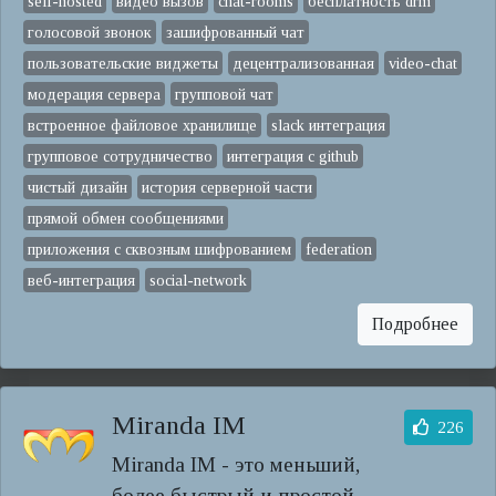
self-hosted
видео вызов
chat-rooms
бесплатность drm
голосовой звонок
зашифрованный чат
пользовательские виджеты
децентрализованная
video-chat
модерация сервера
групповой чат
встроенное файловое хранилище
slack интеграция
групповое сотрудничество
интеграция с github
чистый дизайн
история серверной части
прямой обмен сообщениями
приложения с сквозным шифрованием
federation
веб-интеграция
social-network
Подробнее
Miranda IM
226
Miranda IM - это меньший,
более быстрый и простой