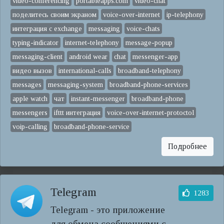
video-conferencing
portableapps.com
video-chat
поделитесь своим экраном
voice-over-internet
ip-telephony
интеграция с exchange
messaging
voice-chats
typing-indicator
internet-telephony
message-popup
messaging-client
android wear
chat
messenger-app
видео вызов
international-calls
broadband-telephony
messages
messaging-system
broadband-phone-services
apple watch
чат
instant-messenger
broadband-phone
messengers
ifttt интеграция
voice-over-internet-protoctol
voip-calling
broadband-phone-service
Подробнее
Telegram
1283
Telegram - это приложение
для обмена сообщениями с