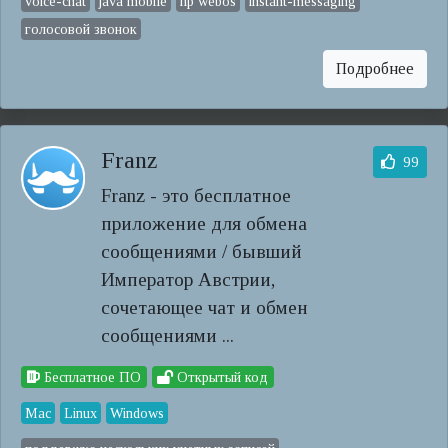
voice-chat
java mobile
hp webos
instant-messaging
голосовой звонок
Подробнее
Franz
99
Franz - это бесплатное
приложение для обмена
сообщениями / бывший
Император Австрии,
сочетающее чат и обмен
сообщениями ...
Бесплатное ПО
Открытый код
Mac
Linux
Windows