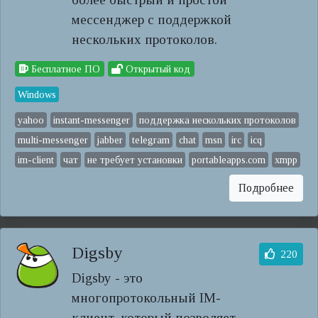
мессенджер с поддержкой
нескольких протоколов.
Бесплатное ПО
Открытый код
Windows
yahoo
instant-messenger
поддержка нескольких протоколов
multi-messenger
jabber
telegram
chat
msn
irc
icq
im-client
чат
не требует установки
portableapps.com
xmpp
Подробнее
Digsby
220
Digsby - это
многопротокольный IM-
клиент, который позволяет