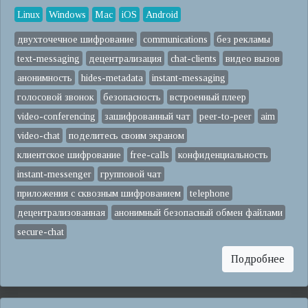
Linux
Windows
Mac
iOS
Android
двухточечное шифрование
communications
без рекламы
text-messaging
децентрализация
chat-clients
видео вызов
анонимность
hides-metadata
instant-messaging
голосовой звонок
безопасность
встроенный плеер
video-conferencing
зашифрованный чат
peer-to-peer
aim
video-chat
поделитесь своим экраном
клиентское шифрование
free-calls
конфиденциальность
instant-messenger
групповой чат
приложения с сквозным шифрованием
telephone
децентрализованная
анонимный безопасный обмен файлами
secure-chat
Подробнее