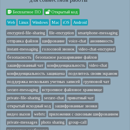
Бесплатное ПО
Открытый код
Web
Linux
Windows
Mac
iOS
Android
encrypted-file-sharing
file-encryption
smartphone-messaging
отправка файлов
щифрование
voice-chat
анонимность
instant-messaging
голосовой звонок
video-chat-encrypted
безопасность
безопасное расшаривание файлов
зашифрованный чат
конфиденциальность
video-chat
конфиденциальность защищена
поделитесь своим экраном
поддержка нескольких учетных записей
групповой чат
secure-messaging
встроенное файловое хранилище
private-file-sharing
secure-chat
приватный чат
открытый исходный код
зашифрованные звонки
видео вызов
webrtc
приложения с сквозным шифрованием
private-messages
photo sharing
group-call