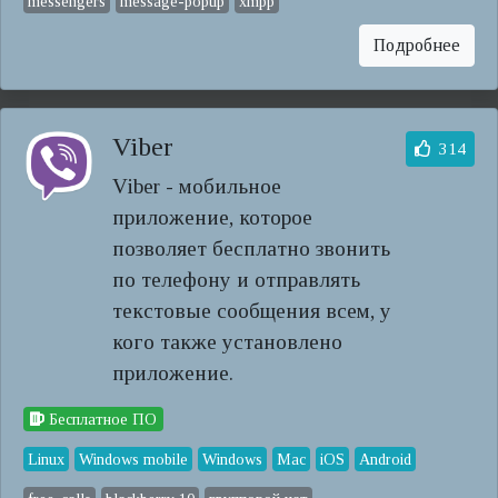
messengers
message-popup
xmpp
Подробнее
Viber
314
Viber - мобильное
приложение, которое
позволяет бесплатно звонить
по телефону и отправлять
текстовые сообщения всем, у
кого также установлено
приложение.
Бесплатное ПО
Linux
Windows mobile
Windows
Mac
iOS
Android