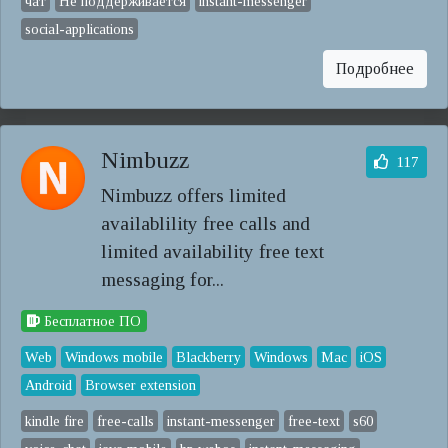
чат
Не поддерживается
instant-messenger
social-applications
Подробнее
Nimbuzz
117
Nimbuzz offers limited
availablility free calls and
limited availability free text
messaging for...
Бесплатное ПО
Web
Windows mobile
Blackberry
Windows
Mac
iOS
Android
Browser extension
kindle fire
free-calls
instant-messenger
free-text
s60