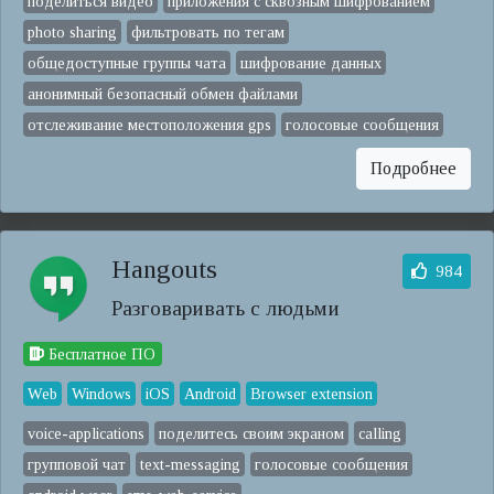
поделиться видео
приложения с сквозным шифрованием
photo sharing
фильтровать по тегам
общедоступные группы чата
шифрование данных
анонимный безопасный обмен файлами
отслеживание местоположения gps
голосовые сообщения
Подробнее
Hangouts
984
Разговаривать с людьми
Бесплатное ПО
Web
Windows
iOS
Android
Browser extension
voice-applications
поделитесь своим экраном
calling
групповой чат
text-messaging
голосовые сообщения