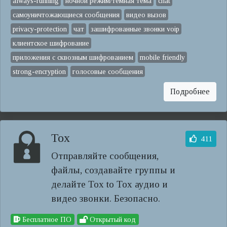
always-running
ночной режим/темная тема
chat
самоуничтожающиеся сообщения
видео вызов
privacy-protection
чат
зашифрованные звонки voip
клиентское шифрование
приложения с сквозным шифрованием
mobile friendly
strong-encryption
голосовые сообщения
Подробнее
Tox
411
Отправляйте сообщения,
файлы, создавайте группы и
делайте Tox to Tox аудио и
видео звонки. Безопасно.
Бесплатное ПО
Открытый код