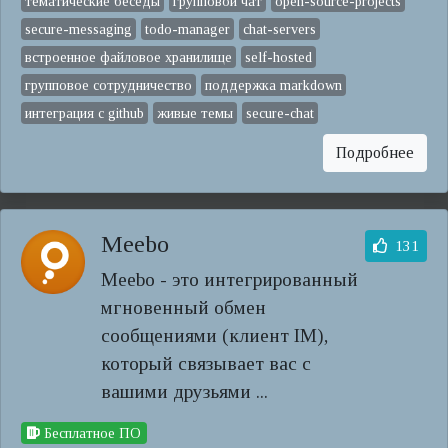
тематические беседы
групповой чат
open-source-projects
secure-messaging
todo-manager
chat-servers
встроенное файловое хранилище
self-hosted
групповое сотрудничество
поддержка markdown
интеграция с github
живые темы
secure-chat
Подробнее
Meebo
131
Meebo - это интегрированный
мгновенный обмен
сообщениями (клиент IM),
который связывает вас с
вашими друзьями ...
Бесплатное ПО