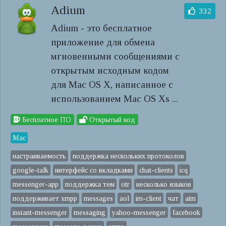
Adium
332
Adium - это бесплатное
приложение для обмена
мгновенными сообщениями с
открытым исходным кодом
для Mac OS X, написанное с
использованием Mac OS Xs ...
Бесплатное ПО
Открытый код
Mac
настраиваемость
поддержка нескольких протоколов
google-talk
интерфейс со вкладками
chat-clients
icq
messenger-app
поддержка тем
otr
несколько языков
поддерживает xmpp
messages
aol
im-client
чат
aim
instant-messenger
messaging
yahoo-messenger
facebook