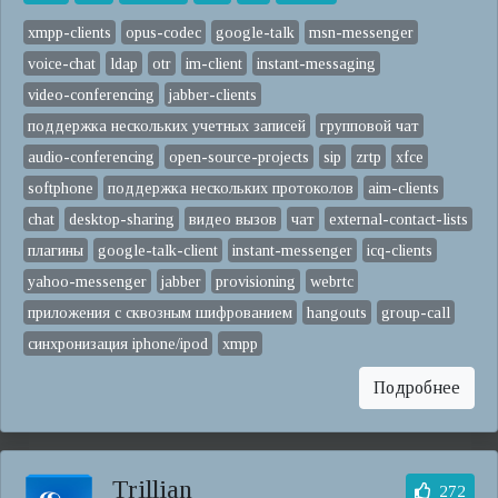
xmpp-clients
opus-codec
google-talk
msn-messenger
voice-chat
ldap
otr
im-client
instant-messaging
video-conferencing
jabber-clients
поддержка нескольких учетных записей
групповой чат
audio-conferencing
open-source-projects
sip
zrtp
xfce
softphone
поддержка нескольких протоколов
aim-clients
chat
desktop-sharing
видео вызов
чат
external-contact-lists
плагины
google-talk-client
instant-messenger
icq-clients
yahoo-messenger
jabber
provisioning
webrtc
приложения с сквозным шифрованием
hangouts
group-call
синхронизация iphone/ipod
xmpp
Подробнее
Trillian
272