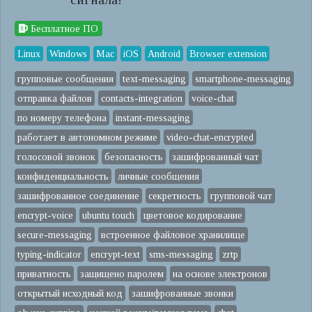
Бесплатное ПО
Linux
Windows
Mac
iOS
Android
Browser extension
групповые сообщения
text-messaging
smartphone-messaging
отправка файлов
contacts-integration
voice-chat
по номеру телефона
instant-messaging
работает в автономном режиме
video-chat-encrypted
голосовой звонок
безопасность
зашифрованный чат
конфиденциальность
личные сообщения
зашифрованное соединение
секретность
групповой чат
encrypt-voice
ubuntu touch
цветовое кодирование
secure-messaging
встроенное файловое хранилище
typing-indicator
encrypt-text
sms-messaging
zrtp
приватность
защищено паролем
на основе электронов
открытый исходный код
зашифрованные звонки