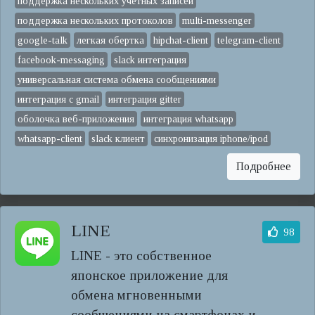
поддержка нескольких учетных записей
поддержка нескольких протоколов
multi-messenger
google-talk
легкая обертка
hipchat-client
telegram-client
facebook-messaging
slack интеграция
универсальная система обмена сообщениями
интеграция с gmail
интеграция gitter
оболочка веб-приложения
интеграция whatsapp
whatsapp-client
slack клиент
синхронизация iphone/ipod
Подробнее
LINE
98
LINE - это собственное
японское приложение для
обмена мгновенными
сообщениями на смартфонах и