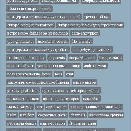
portableapps.com
зашифрованный чат
конфиденциальность
облачная синхронизация
поддержка нескольких учетных записей
групповой чат
синхронизация контактов
синхронизация между устройствами
встроенное файловое хранилище
data-encryption
typing-indicator
username-search
file-transfer
поддержка нескольких устройств
не требует установки
сообщения в облаке
payments
оверлей в игре
без рекламы
приватный чат
зашифрованные звонки
android wear
пользовательские фоны
bots
chat
самоуничтожающиеся сообщения
видео вызов
privacy-protection
прогрессивное веб-приложение
несколько языков
постоянная история
наклейки
малый размер
чат
apple watch
зашифрованные звонки voip
haiku
чат бот
секретные чаты
channels
анонимные группы
передача файла
share-location
ifttt интеграция