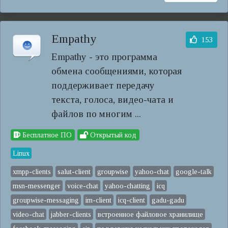
Empathy
153
Empathy - это программа
обмена сообщениями, которая
поддерживает передачу
текста, голоса, видео-чата и
файлов по многим ...
Бесплатное ПО
Открытый код
Linux
xmpp-clients
salut-client
groupwise
yahoo-chat
google-talk
msn-messenger
voice-chat
yahoo-chatting
icq
groupwise-messaging
im-client
icq-client
gadu-gadu
video-chat
jabber-clients
встроенное файловое хранилище