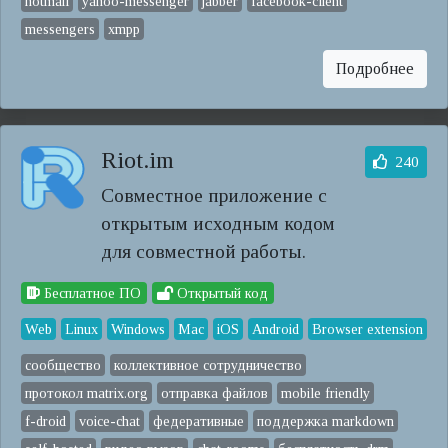
hotmail
yahoo-messenger
jabber
facebook-client
messengers
xmpp
Подробнее
Riot.im
240
Совместное приложение с
открытым исходным кодом
для совместной работы.
Бесплатное ПО
Открытый код
Web
Linux
Windows
Mac
iOS
Android
Browser extension
сообщество
коллективное сотрудничество
протокол matrix.org
отправка файлов
mobile friendly
f-droid
voice-chat
федеративные
поддержка markdown