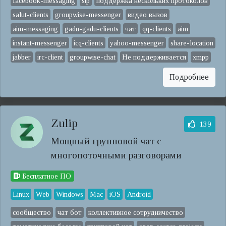
facebook-messaging
sip
поддержка нескольких протоколов
salut-clients
groupwise-messenger
видео вызов
aim-messaging
gadu-gadu-clients
чат
qq-clients
aim
instant-messenger
icq-clients
yahoo-messenger
share-location
jabber
irc-client
groupwise-chat
Не поддерживается
xmpp
Подробнее
Zulip
139
Мощный групповой чат с
многопоточными разговорами
Бесплатное ПО
Linux
Web
Windows
Mac
iOS
Android
сообщество
чат бот
коллективное сотрудничество