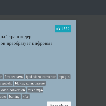
1572
ный транскодер с
он преобразует цифровые
er
без рекламы
ipad-video-converter
mpeg-4
нтерфейс
blu-ray копирование
video-conversion
mts в mp4
coder
burning
xfce
Подробнее