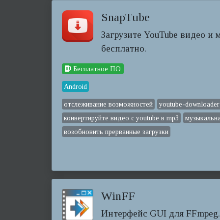
SnapTube
Загрузите YouTube видео и м
бесплатно.
Бесплатное ПО
Android
отслеживание возможностей
youtube-downloader
конвертируйте видео с youtube в mp3
музыкальн
возобновить прерванные загрузки
WinFF
Интерфейс GUI для FFmpeg