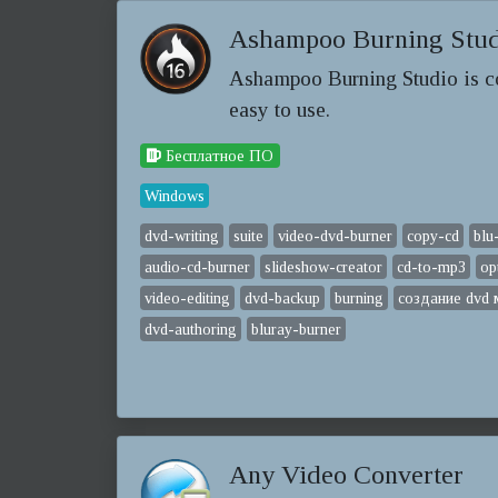
Ashampoo Burning Stu
Ashampoo Burning Studio is c
easy to use.
Бесплатное ПО
Windows
dvd-writing
suite
video-dvd-burner
copy-cd
blu
audio-cd-burner
slideshow-creator
cd-to-mp3
op
video-editing
dvd-backup
burning
создание dvd
dvd-authoring
bluray-burner
Any Video Converter