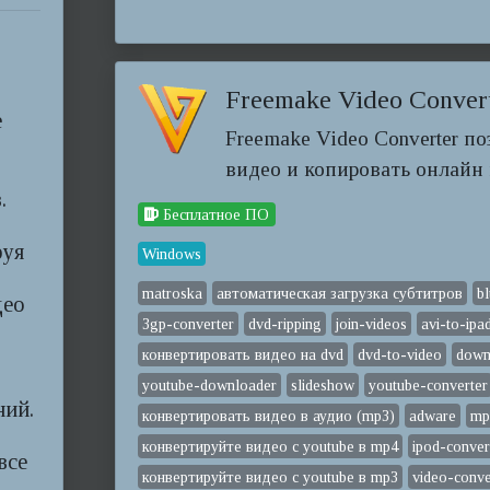
Freemake Video Conver
е
Freemake Video Converter п
видео и копировать онлайн в
.
Бесплатное ПО
руя
Windows
matroska
автоматическая загрузка субтитров
b
део
3gp-converter
dvd-ripping
join-videos
avi-to-ipa
конвертировать видео на dvd
dvd-to-video
down
youtube-downloader
slideshow
youtube-converter
ний.
конвертировать видео в аудио (mp3)
adware
mp
конвертируйте видео с youtube в mp4
ipod-conver
все
конвертируйте видео с youtube в mp3
video-conve