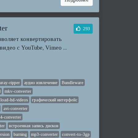
ter
293
озволяет конвертировать
идео с YouTube, Vimeo ...
luray-ripper
аудио извлечение
Bundleware
d
mkv-converter
load-hd-videos
графический интерфейс
avi-converter
4-converter
ter
встроенная запись дисков
rsion
burning
mp3-converter
convert-to-3gp