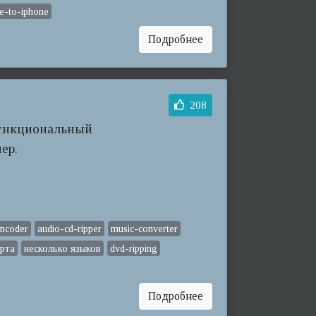
e-to-iphone
Подробнее
208
офункциональный
ер.
ncoder
audio-cd-ripper
music-converter
орта
несколько языков
dvd-ripping
Подробнее