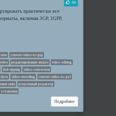
90
ртировать практически все
орматы, включая 3GP, 3GPP,
rsion
convert-video-to-psp
-video
редактирование видео
video-editing
dvd-ripping
video-conversion
-xbox
video-encoding
convert-video-to-ps3
ения cuda
встроенный редактор
т установки
Подробнее