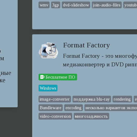
wmv
3gp
dvd-slideshow
join-audio-files
youtub
Format Factory
о
Format Factory - это мног
ым
медиаконвертер и DVD рипп
дные
Бесплатное ПО
ке
Windows
image-converter
поддержка blu-ray
rendering
e
Bundleware
encoding
несколько вариантов эксп
video-conversion
многозадачность