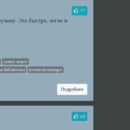
77
узыку. Это быстро, легко и
захват видео
ая библиотека
download-manager
Подробнее
64
.