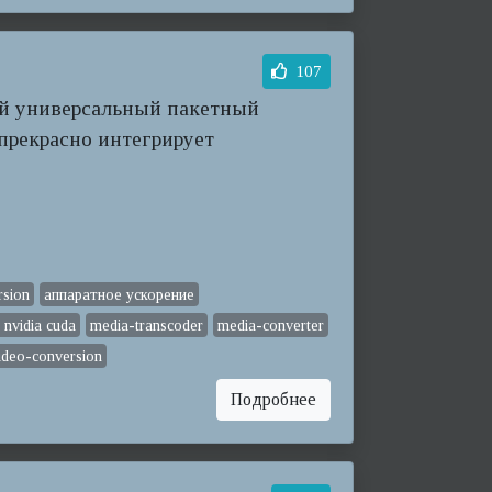
107
ый универсальный пакетный
прекрасно интегрирует
rsion
аппаратное ускорение
nvidia cuda
media-transcoder
media-converter
ideo-conversion
Подробнее