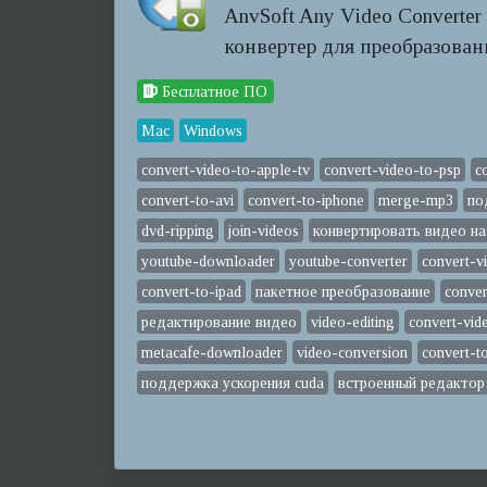
AnvSoft Any Video Converte
конвертер для преобразован
Бесплатное ПО
Mac
Windows
convert-video-to-apple-tv
convert-video-to-psp
c
convert-to-avi
convert-to-iphone
merge-mp3
по
dvd-ripping
join-videos
конвертировать видео на
youtube-downloader
youtube-converter
convert-v
convert-to-ipad
пакетное преобразование
conve
редактирование видео
video-editing
convert-vid
metacafe-downloader
video-conversion
convert-t
поддержка ускорения cuda
встроенный редактор