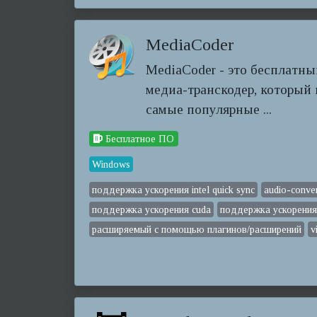
MediaCoder
MediaCoder - это бесплатн
медиа-транскодер, который 
самые популярные ...
Бесплатное ПО
Windows
поддержка ускорения intel quick sync
audio-conve
поддержка ускорения cuda
поддержка ускорения 
расширяемый с помощью плагинов/расширений
v