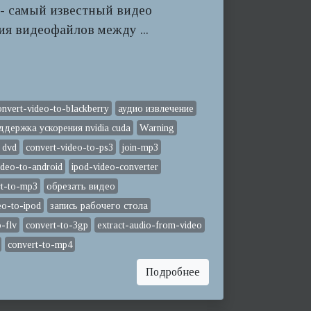
r - самый известный видео
ия видеофайлов между ...
onvert-video-to-blackberry
аудио извлечение
ддержка ускорения nvidia cuda
Warning
 dvd
convert-video-to-ps3
join-mp3
ideo-to-android
ipod-video-converter
rt-to-mp3
обрезать видео
eo-to-ipod
запись рабочего стола
o-flv
convert-to-3gp
extract-audio-from-video
convert-to-mp4
Подробнее