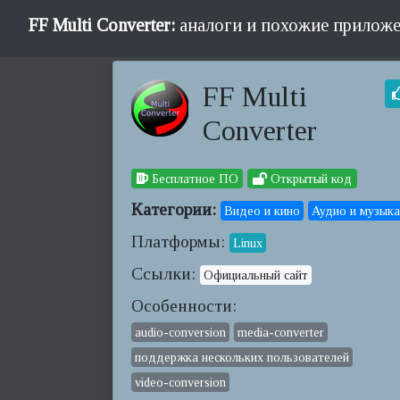
FF Multi Converter:
аналоги и похожие приложе
FF Multi
Converter
Бесплатное ПО
Открытый код
Категории:
Видео и кино
Аудио и музыка
Платформы:
Linux
Ссылки:
Официальный сайт
Особенности:
audio-conversion
media-converter
поддержка нескольких пользователей
video-conversion