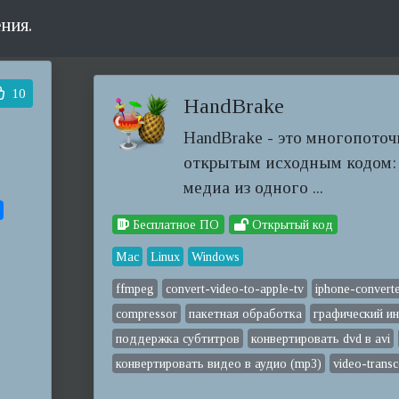
ния.
10
HandBrake
HandBrake - это многопоточ
открытым исходным кодом: 
медиа из одного ...
Бесплатное ПО
Открытый код
Mac
Linux
Windows
ffmpeg
convert-video-to-apple-tv
iphone-convert
compressor
пакетная обработка
графический и
поддержка субтитров
конвертировать dvd в avi
конвертировать видео в аудио (mp3)
video-trans