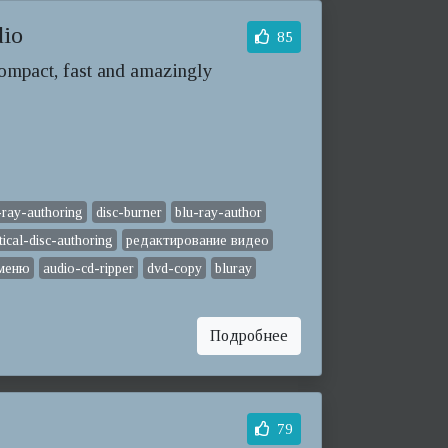
dio
85
ompact, fast and amazingly
-ray-authoring
disc-burner
blu-ray-author
tical-disc-authoring
редактирование видео
 меню
audio-cd-ripper
dvd-copy
bluray
Подробнее
79