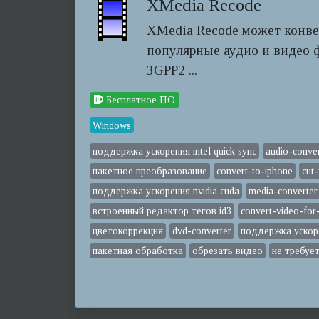
XMedia Recode
XMedia Recode может конве
популярные аудио и видео ф
3GPP2 ...
Бесплатное ПО
Windows
поддержка ускорения intel quick sync
audio-conve
пакетное преобразование
convert-to-iphone
cut
поддержка ускорения nvidia cuda
media-converter
встроенный редактор тегов id3
convert-video-for
цветокоррекция
dvd-converter
поддержка ускор
пакетная обработка
обрезать видео
не требуе