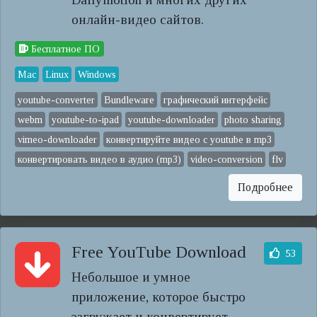
онлайн-видео сайтов.
Бесплатное ПО
Mac
Linux
Windows
youtube-converter
Bundleware
графический интерфейс
webm
youtube-to-ipad
youtube-downloader
photo sharing
vimeo-downloader
конвертируйте видео с youtube в mp3
конвертировать видео в аудио (mp3)
video-conversion
flv
Подробнее
Free YouTube Download
53
Небольшое и умное
приложение, которое быстро
загружает и конвертирует