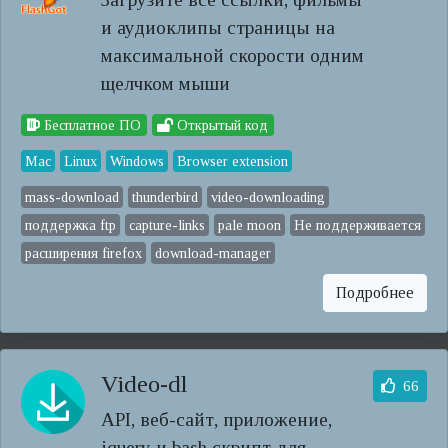
и аудиоклипы страницы на
максимальной скорости одним
щелчком мыши
Бесплатное ПО
Открытый код
Mac
Linux
Windows
Browser extension
mass-download
thunderbird
video-downloading
поддержка ftp
capture-links
pale moon
Не поддерживается
расширения firefox
download-manager
Подробнее
Video-dl
66
API, веб-сайт, приложение,
jquery и bash скрипт для