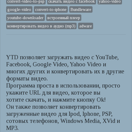
convert-video-to-psp
скачать видео с facebook
yahoo-video
google-video
convert-to-iphone
Bundleware
youtube-downloader
встроенный плеер
конвертировать видео в аудио (mp3)
adware
YTD позволяет загружать видео с YouTube,
Facebook, Google Video, Yahoo Video и
многих других и конвертировать их в другие
форматы видео.
Программа проста в использовании, просто
укажите URL для видео, которое вы
хотите скачать, и нажмите кнопку Ok!
Он также позволяет конвертировать
загруженные видео для Ipod, Iphone, PSP,
сотовых телефонов, Windows Media, XVid и
MP3.