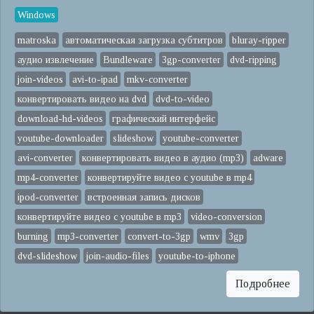
Windows
matroska
автоматическая загрузка субтитров
bluray-ripper
аудио извлечение
Bundleware
3gp-converter
dvd-ripping
join-videos
avi-to-ipad
mkv-converter
конвертировать видео на dvd
dvd-to-video
download-hd-videos
графический интерфейс
youtube-downloader
slideshow
youtube-converter
avi-converter
конвертировать видео в аудио (mp3)
adware
mp4-converter
конвертируйте видео с youtube в mp4
ipod-converter
встроенная запись дисков
конвертируйте видео с youtube в mp3
video-conversion
burning
mp3-converter
convert-to-3gp
wmv
3gp
dvd-slideshow
join-audio-files
youtube-to-iphone
Подробнее