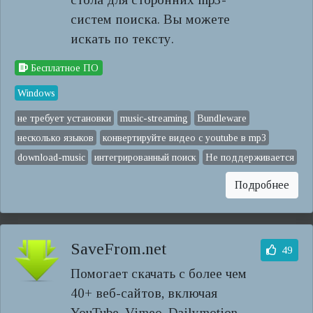
систем поиска. Вы можете
искать по тексту.
Бесплатное ПО
Windows
не требует установки
music-streaming
Bundleware
несколько языков
конвертируйте видео с youtube в mp3
download-music
интегрированный поиск
Не поддерживается
Подробнее
SaveFrom.net
49
Помогает скачать с более чем
40+ веб-сайтов, включая
YouTube, Vimeo, Dailymotion,