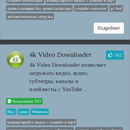
youtube-downloader
конвертируйте видео с youtube в mp3
деинсталляция без деинсталлятора
youtube-converter
pc-bsd
автоматическая загрузка
Подробнее
4k Video Downloader
162
4k Video Downloader позволяет
загружать видео, аудио,
субтитры, каналы и
плейлисты с YouTube ...
Бесплатное ПО
Mac
Linux
Windows
конвертируйте видео с youtube в mp4