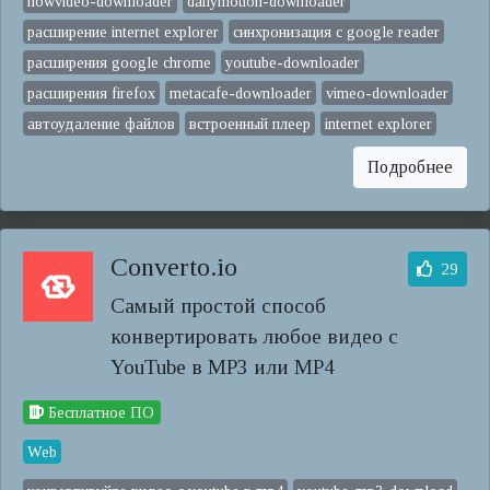
nowvideo-downloader
dailymotion-downloader
расширение internet explorer
синхронизация с google reader
расширения google chrome
youtube-downloader
расширения firefox
metacafe-downloader
vimeo-downloader
автоудаление файлов
встроенный плеер
internet explorer
Подробнее
Converto.io
29
Самый простой способ
конвертировать любое видео с
YouTube в MP3 или MP4
Бесплатное ПО
Web