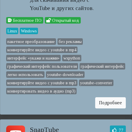
YouTube и других сайтов.
Бесплатное ПО
Открытый код
Linux
Windows
пакетное преобразование
без рекламы
конвертируйте видео с youtube в mp4
интерфейс «укажи и нажми»
wxpython
графический интерфейс пользователя
графический интерфейс
легко использовать
youtube-downloader
конвертируйте видео с youtube в mp3
youtube-converter
конвертировать видео в аудио (mp3)
Подробнее
SnapTube
77