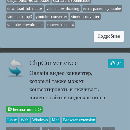
dailymotion-downloader
скачать с soundcloud
download-hd-videos
video-downloading
интеграция с youtube
vimeo-to-mp3
youtube-converter
vimeo-converter
youtube-downloader
convert-to-mp4
Подробнее
ClipConverter.cc
34
Онлайн видео конвертер,
который также может
конвертировать и скачивать
видео с сайтов видеохостинга.
Бесплатное ПО
Linux
Web
Windows
Mac
Browser extension