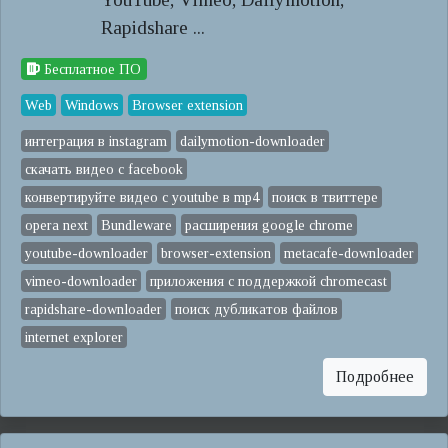
Rapidshare ...
Бесплатное ПО
Web
Windows
Browser extension
интеграция в instagram
dailymotion-downloader
скачать видео с facebook
конвертируйте видео с youtube в mp4
поиск в твиттере
opera next
Bundleware
расширения google chrome
youtube-downloader
browser-extension
metacafe-downloader
vimeo-downloader
приложения с поддержкой chromecast
rapidshare-downloader
поиск дубликатов файлов
internet explorer
Подробнее