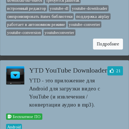
download-hd-videos
требуется jailbreak
встроенный редактор
youtube-dl
youtube-downloader
синхронизировать itunes библиотеки
поддержка airplay
работает в автономном режиме
youtube-converter
youtube-conversion
youtubeconverter
Подробнее
YTD YouTube Downloader
21
YTD - это приложение для
Android для загрузки видео с
YouTube (и извлечения /
конвертации аудио в mp3).
Бесплатное ПО
Android