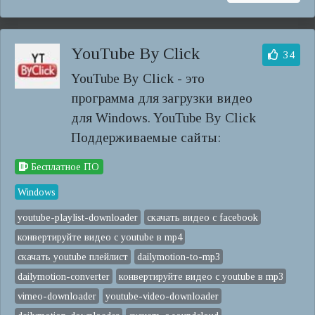
YouTube By Click
34
YouTube By Click - это
программа для загрузки видео
для Windows. YouTube By Click
Поддерживаемые сайты:
Бесплатное ПО
Windows
youtube-playlist-downloader
скачать видео с facebook
конвертируйте видео с youtube в mp4
скачать youtube плейлист
dailymotion-to-mp3
dailymotion-converter
конвертируйте видео с youtube в mp3
vimeo-downloader
youtube-video-downloader