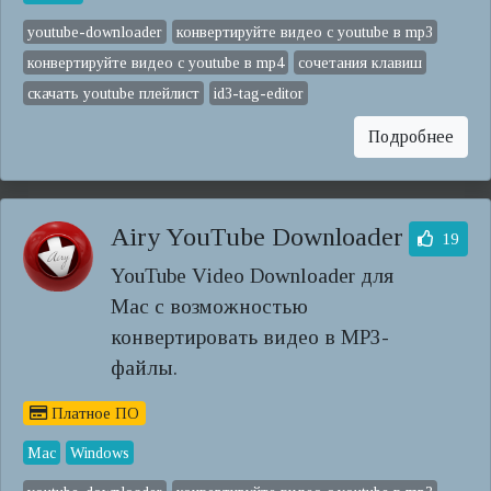
youtube-downloader
конвертируйте видео с youtube в mp3
конвертируйте видео с youtube в mp4
сочетания клавиш
скачать youtube плейлист
id3-tag-editor
Подробнее
Airy YouTube Downloader
19
YouTube Video Downloader для
Mac с возможностью
конвертировать видео в MP3-
файлы.
Платное ПО
Mac
Windows