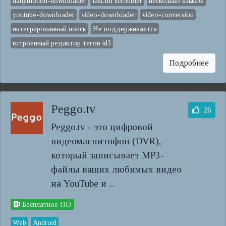
dailymotion-downloader
last.fm scrobbler
несколько языков
youtube-downloader
video-downloader
video-conversion
интегрированный поиск
Не поддерживается
встроенный редактор тегов id3
Подробнее
Peggo.tv
26
Peggo.tv - это цифровой
видеомагнитофон (DVR),
который записывает MP3-
файлы ваших любимых видео
на YouTube и ...
Бесплатное ПО
Web
Android