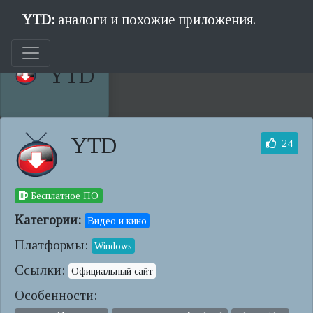
YTD:
аналоги и похожие приложения.
YTD
YTD
24
Бесплатное ПО
Категории:
Видео и кино
Платформы:
Windows
Ссылки:
Официальный сайт
Особенности: