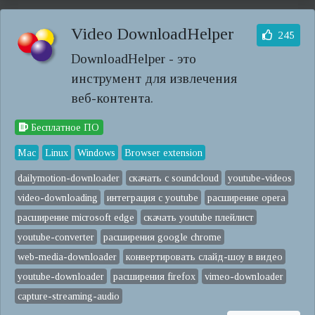
Video DownloadHelper
245
DownloadHelper - это
инструмент для извлечения
веб-контента.
Бесплатное ПО
Mac
Linux
Windows
Browser extension
dailymotion-downloader
скачать с soundcloud
youtube-videos
video-downloading
интеграция с youtube
расширение opera
расширение microsoft edge
скачать youtube плейлист
youtube-converter
расширения google chrome
web-media-downloader
конвертировать слайд-шоу в видео
youtube-downloader
расширения firefox
vimeo-downloader
capture-streaming-audio