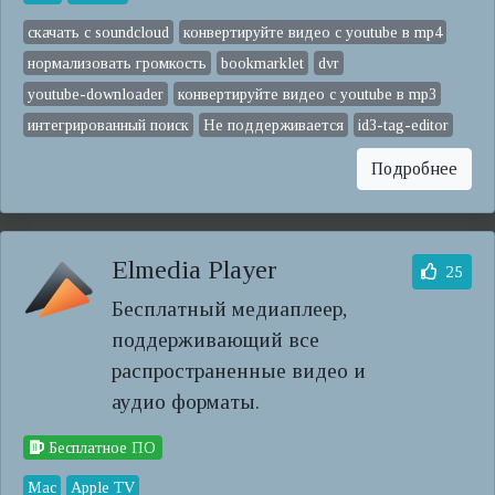
скачать с soundcloud
конвертируйте видео с youtube в mp4
нормализовать громкость
bookmarklet
dvr
youtube-downloader
конвертируйте видео с youtube в mp3
интегрированный поиск
Не поддерживается
id3-tag-editor
Подробнее
Elmedia Player
25
Бесплатный медиаплеер,
поддерживающий все
распространенные видео и
аудио форматы.
Бесплатное ПО
Mac
Apple TV