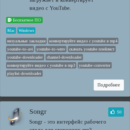
видео с YouTube.
Бесплатное ПО
Mac
Windows
визуальные закладки
конвертируйте видео с youtube в mp4
youtube-to-avi
youtube-to-wmv
скачать youtube плейлист
youtube-downloader
channel-downloader
конвертируйте видео с youtube в mp3
youtube-converter
playlist-downloader
Подробнее
Songr
50
Songr - это интерфейс рабочего
стола для сторонних mp3-