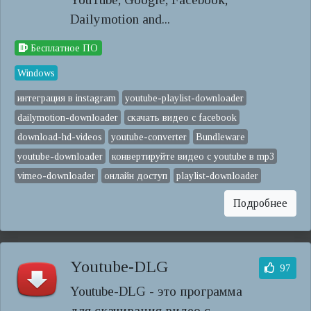
Dailymotion and...
Бесплатное ПО
Windows
интеграция в instagram
youtube-playlist-downloader
dailymotion-downloader
скачать видео с facebook
download-hd-videos
youtube-converter
Bundleware
youtube-downloader
конвертируйте видео с youtube в mp3
vimeo-downloader
онлайн доступ
playlist-downloader
Подробнее
Youtube-DLG
97
Youtube-DLG - это программа
для скачивания видео с