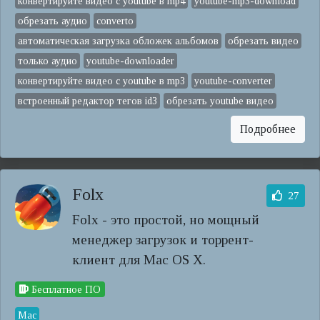
конвертируйте видео с youtube в mp4
youtube-mp3-download
обрезать аудио
converto
автоматическая загрузка обложек альбомов
обрезать видео
только аудио
youtube-downloader
конвертируйте видео с youtube в mp3
youtube-converter
встроенный редактор тегов id3
обрезать youtube видео
Подробнее
Folx
27
Folx - это простой, но мощный
менеджер загрузок и торрент-
клиент для Mac OS X.
Бесплатное ПО
Mac