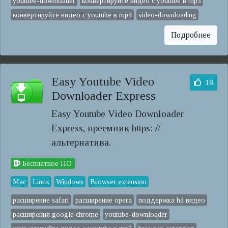
youtube-downloader
конвертируйте видео с youtube в mp3
конвертируйте видео с youtube в mp4
video-downloading
Подробнее
Easy Youtube Video
18
Downloader Express
Easy Youtube Video Downloader
Express, преемник https: //
альтернатива.
Бесплатное ПО
Mac
Linux
Windows
Browser extension
расширение safari
расширение opera
поддержка hd видео
расширения google chrome
youtube-downloader