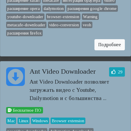
расширение safari
metacafe
интеграция браузера
vimeo
расширение opera
dailymotion
расширения google chrome
youtube-downloader
browser-extension
Warning
metacafe-downloader
video-conversion
veoh
расширения firefox
Подробнее
Ant Video Downloader
29
Ant Video Downloader позволяет
загружать видео с Youtube,
Dailymotion и с большинства ...
Бесплатное ПО
Mac
Linux
Windows
Browser extension