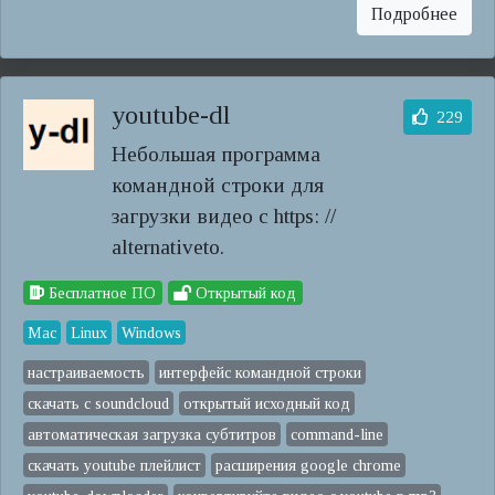
Подробнее
youtube-dl
229
Небольшая программа
командной строки для
загрузки видео с https: //
alternativeto.
Бесплатное ПО
Открытый код
Mac
Linux
Windows
настраиваемость
интерфейс командной строки
скачать с soundcloud
открытый исходный код
автоматическая загрузка субтитров
command-line
скачать youtube плейлист
расширения google chrome