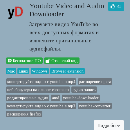
Youtube Video and Audio
45
Downloader
Загрузите видео YouTube во
всех доступных форматах и ​​
извлеките оригинальные
аудиофайлы.
Бесплатное ПО
Открытый код
Mac
Linux
Windows
Browser extension
конвертируйте видео с youtube в mp4
расширение opera
веб-браузеры на основе chromium
аудио запись
редактирование аудио
amd
youtube-downloader
конвертируйте видео с youtube в mp3
youtube-converter
расширения firefox
Подробнее