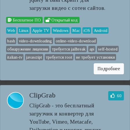
загрузки видео с сотен сайтов.
Бесплатное ПО
Открытый код
Web
Linux
Apple TV
Windows
Mac
iOS
Android
bash
video-downloading
online-video-download
обнаружение лицензии
требуется jailbreak
api
self-hosted
italian-tv
javascript
требуется root
не требует установки
Подробнее
ClipGrab
60
ClipGrab - это бесплатный
загрузчик и конвертер для
YouTube, Vimeo, Metacafe,
Dailymotion и многих других