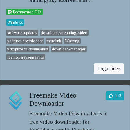
Бесплатное ПО
Windows
software-updates
download-streaming-video
youtube-downloader
metalink
Warning
ускорители скачивания
download-manager
Не поддерживается
Подробнее
Freemake Video
113
Downloader
Freemake Video Downloader is a
free video downloader for
YouTube, Google, Facebook,