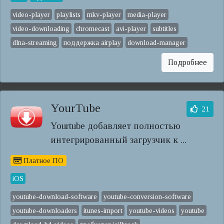
video-player
playlists
mkv-player
media-player
video-downloading
chromecast
avi-player
subtitles
dlna-streaming
поддержка airplay
download-manager
Подробнее
YourTube
21
Yourtube добавляет полностью
интегрированный загрузчик к ...
Платное ПО
iOS
youtube-download-software
youtube-conversion-software
youtube-downloaders
itunes-import
youtube-videos
youtube