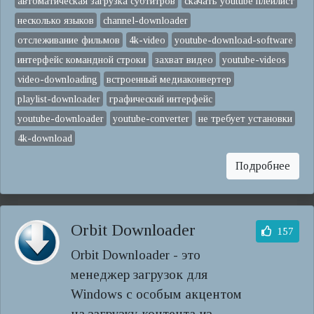
автоматическая загрузка субтитров
скачать youtube плейлист
несколько языков
channel-downloader
отслеживание фильмов
4k-video
youtube-download-software
интерфейс командной строки
захват видео
youtube-videos
video-downloading
встроенный медиаконвертер
playlist-downloader
графический интерфейс
youtube-downloader
youtube-converter
не требует установки
4k-download
Подробнее
Orbit Downloader
157
Orbit Downloader - это
менеджер загрузок для
Windows с особым акцентом
на загрузку контента из ...