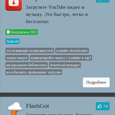
Загрузите YouTube видео и
музыку. Это быстро, легко и
бесплатно.
Бесплатное ПО
Android
отслеживание возможностей
youtube-downloader
захват видео
конвертируйте видео с youtube в mp3
музыкальная библиотека
download-manager
возобновить прерванные загрузки
Подробнее
FlashGot
74
Загрузите все ссылки, фильмы