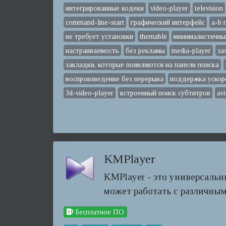
интегрированные кодеки
video-player
television
command-line-start
графический интерфейс
a-b 
не требует установки
themable
минималистичны
настраиваемость
без рекламы
media-player
за
закладки, которые появляются на панели поиска
воспроизведение без перерыва
поддержка ускор
3d-video-player
встроенный поиск субтитров
avi
KMPlayer
KMPlayer - это универсаль
может работать с различны
Бесплатное ПО