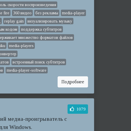
оль скорости воспроизведения
le fire
360 видео
без рекламы
media-player
д
replay gain
визуализировать музыку
ным кодом
поддержка субтитров
ерживает множество форматов файлов
iku
media-players
онвертер
матов
встроенный поиск субтитров
ов
media-player-software
Подробнее
1079
ий медиа-проигрыватель с
для Windows.