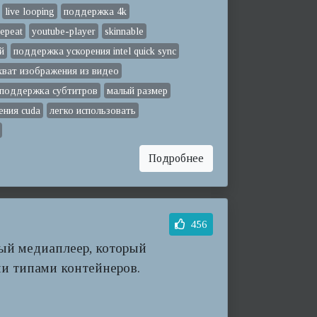
live looping
поддержка 4k
repeat
youtube-player
skinnable
й
поддержка ускорения intel quick sync
хват изображения из видео
поддержка субтитров
малый размер
ения cuda
легко использовать
Подробнее
456
ный медиаплеер, который
ми типами контейнеров.