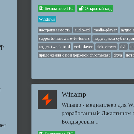
Бесплатное ПО
Открытый код
Windows
настраиваемость
audio-cd
media-player
аудио 
supports-hardware-tv-tuners
поддержка субтитро
ер
кодек tweak tool
vcd-player
dvb-viewer
dvb
п
приложения с поддержкой chromecast
dxva
пот
и
Winamp
Winamp - медиаплеер для W
разработанный Джастином 
Болдыревым ...
яет