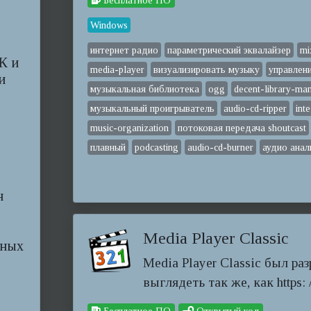
Бесплатное ПО
Windows
интернет радио
параметрический эквалайзер
mi
К и
media-player
визуализировать музыку
управлен
и
музыкальная библиотека
ogg
decent-library-m
музыкальный проигрыватель
audio-cd-ripper
int
music-organization
потоковая передача shoutcast
плавный
podcasting
audio-cd-burner
аудио анал
н
Media Player Classic
чных
Media Player Classic был ра
выглядеть так же, как https: //