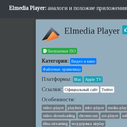
Elmedia Player:
аналоги и похожие приложения
Elmedia Player
Бесплатное ПО
Категории:
Видео и кино
Файловые хранилища
Платформы:
Mac
Apple TV
Ссылки:
Официальный сайт
Twitter
Особенности:
video-player
playlists
mkv-player
media-play
video-downloading
chromecast
avi-player
sub
dlna-streaming
поддержка airplay