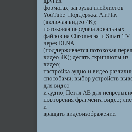
других
форматах; загрузка плейлистов
YouTube; Поддержка AirPlay
(включая видео 4K);
потоковая передача локальных
файлов на Chromecast и Smart TV
через DLNA
(поддерживается потоковая пере
видео 4K); делать скриншоты из
видео;
настройка аудио и видео различ
способами; выбор устройств выв
для видео
и аудио; Петля AB для непрерывн
повторения фрагмента видео; лис
и
вращать видеоизображение.