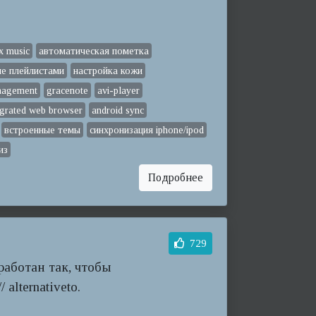
x music
автоматическая пометка
ие плейлистами
настройка кожи
anagement
gracenote
avi-player
egrated web browser
android sync
встроенные темы
синхронизация iphone/ipod
из
Подробнее
729
зработан так, чтобы
 alternativeto.