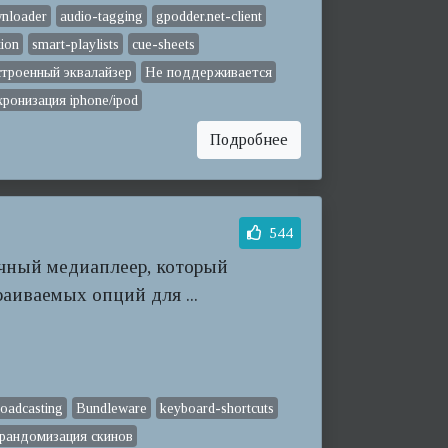
nloader
audio-tagging
gpodder.net-client
tion
smart-playlists
cue-sheets
строенный эквалайзер
Не поддерживается
хронизация iphone/ipod
Подробнее
544
ичный медиаплеер, который
аиваемых опций для ...
roadcasting
Bundleware
keyboard-shortcuts
рандомизация скинов