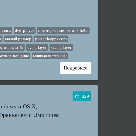
запись
dvd-player
поддерживает кодек h265
в
малый размер
portableapps.com
оддержка 4k
dvb-player
svcd-player
оковое вещание
минималистичный
Подробнее
829
indows и OS X,
Франкелем и Дмитрием