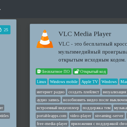
.
25
VLC Media Player
VLC - это бесплатный кро
мультимедийный проигрыва
открытым исходным кодом.
Бесплатное ПО
Открытый код
Linux
Windows mobile
Apple TV
Windows
Ma
интернет радио
создать плейлист
визуализация
аудио запись
возобновить видео после выключе
er
встроенный видеоплеер
поддержка тем
музыка
titles
portableapps.com
video-player
streaming-server
free-media-player
приложения с поддержкой chro