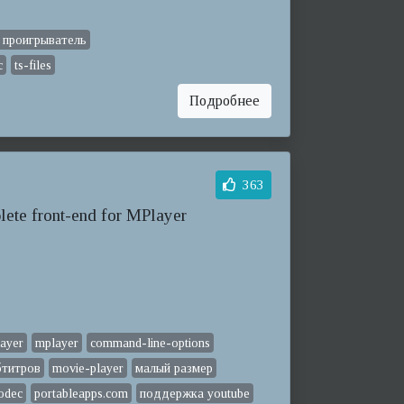
 проигрыватель
c
ts-files
Подробнее
363
lete front-end for MPlayer
layer
mplayer
command-line-options
бтитров
movie-player
малый размер
odec
portableapps.com
поддержка youtube