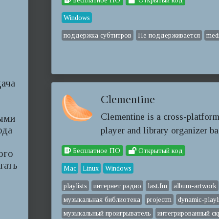
Бесплатное ПО
Открытый код
Windows
поддержка субтитров
Не поддерживается
med
дача
Clementine
Clementine is a cross-platfor
ными
ода
player and library organizer ba
Бесплатное ПО
Открытый код
ого
тать
Mac
Linux
Windows
playlists
интернет радио
last.fm
album-artwork
музыкальная библиотека
projectm
dynamic-playl
музыкальный проигрыватель
интегрированный ск