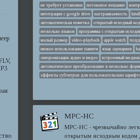
не требует установки
потоковое вещание
контр
интеграция с google drive
настраиваемость
kind
автоматическая пометка
открытый исходный ко
несколько языков
программы с открытым исход
леер
малый размер
video-playback
apple watch
подд
низкое использование памяти
язык сценариев
ha
синхронизация аудио и видео
встроенный медиак
FLV,
автоматическое преобразование в несколько фор
MP3
эффекты субтитров для пользовательских шрифт
рая
MPC-HC
MPC-HC - чрезвычайно легк
ство
открытым исходным кодом 