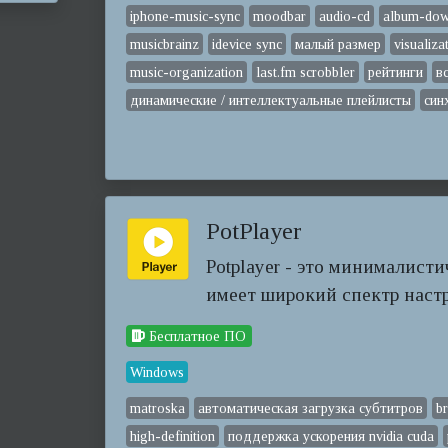
iphone-music-sync
moodbar
audio-cd
album-dow
musicbrainz
idevice sync
малый размер
visualiza
music-organization
last.fm scrobbler
рейтинги
в
динамические / интеллектуальные плейлисты
син
PotPlayer
Potplayer - это минималист
имеет широкий спектр настр
Бесплатное ПО
Windows
matroska
автоматическая загрузка субтитров
b
high-definition
поддержка ускорения nvidia cuda