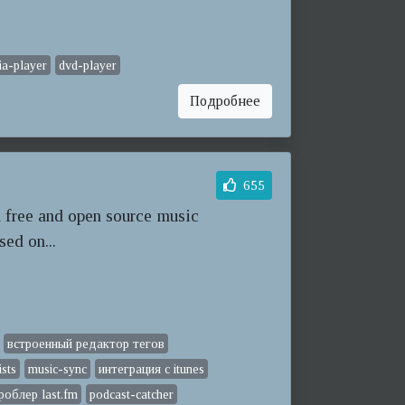
ia-player
dvd-player
Подробнее
655
m free and open source music
sed on...
встроенный редактор тегов
ists
music-sync
интеграция с itunes
роблер last.fm
podcast-catcher