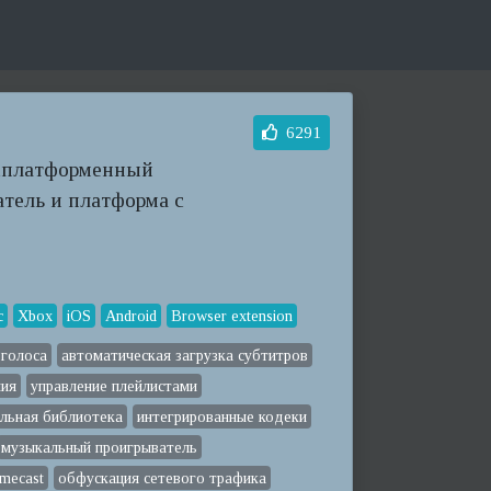
6291
ссплатформенный
тель и платформа с
c
Xbox
iOS
Android
Browser extension
 голоса
автоматическая загрузка субтитров
ния
управление плейлистами
льная библиотека
интегрированные кодеки
музыкальный проигрыватель
mecast
обфускация сетевого трафика