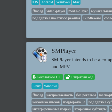
iOS
Android
Windows
Mac
ffmpeg
video-player
media-player
музыкальный
поддержка пакетного режима
Bundleware
code
SMPlayer
SMPlayer intends to be a comp
and MPV.
Бесплатное ПО
Открытый код
Linux
Windows
ffmpeg
настраиваемость
без рекламы
media-p
несколько языков
поддержка 3d
поддержка су
интегрированные кодеки
вторичные субтитры
c