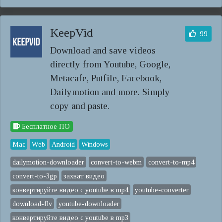
KeepVid
99
Download and save videos
directly from Youtube, Google,
Metacafe, Putfile, Facebook,
Dailymotion and more. Simply
copy and paste.
Бесплатное ПО
Mac
Web
Android
Windows
dailymotion-downloader
convert-to-webm
convert-to-mp4
convert-to-3gp
захват видео
конвертируйте видео с youtube в mp4
youtube-converter
download-flv
youtube-downloader
конвертируйте видео с youtube в mp3