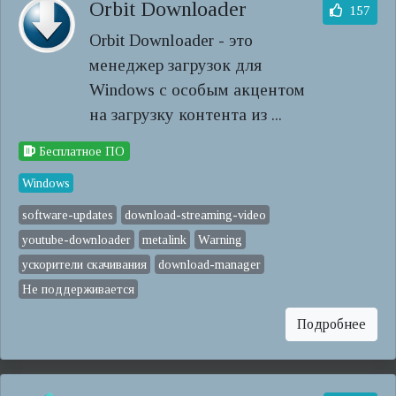
Orbit Downloader
157
Orbit Downloader - это
менеджер загрузок для
Windows с особым акцентом
на загрузку контента из ...
Бесплатное ПО
Windows
software-updates
download-streaming-video
youtube-downloader
metalink
Warning
ускорители скачивания
download-manager
Не поддерживается
Подробнее