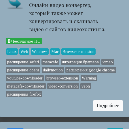
Онлайн видео конвертер,
который также может
конвертировать и скачивать
видео с сайтов видеохостинга.
Бесплатное ПО
Linux
Web
Windows
Mac
Browser extension
расширение safari
metacafe
интеграция браузера
vimeo
расширение opera
dailymotion
расширения google chrome
youtube-downloader
browser-extension
Warning
metacafe-downloader
video-conversion
veoh
расширения firefox
Подробнее