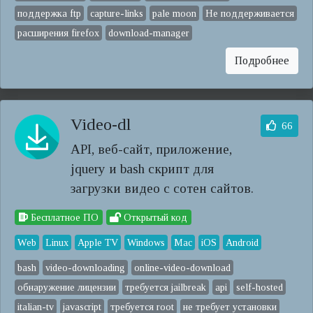
поддержка ftp
capture-links
pale moon
Не поддерживается
расширения firefox
download-manager
Подробнее
Video-dl
66
API, веб-сайт, приложение,
jquery и bash скрипт для
загрузки видео с сотен сайтов.
Бесплатное ПО
Открытый код
Web
Linux
Apple TV
Windows
Mac
iOS
Android
bash
video-downloading
online-video-download
обнаружение лицензии
требуется jailbreak
api
self-hosted
italian-tv
javascript
требуется root
не требует установки