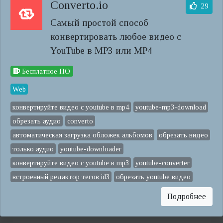
Converto.io
29
Самый простой способ
конвертировать любое видео с
YouTube в MP3 или MP4
Бесплатное ПО
Web
конвертируйте видео с youtube в mp4
youtube-mp3-download
обрезать аудио
converto
автоматическая загрузка обложек альбомов
обрезать видео
только аудио
youtube-downloader
конвертируйте видео с youtube в mp3
youtube-converter
встроенный редактор тегов id3
обрезать youtube видео
Подробнее