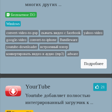
многих других ...
Бесплатное ПО
Windows
convert-video-to-psp
скачать видео с facebook
yahoo-video
google-video
convert-to-iphone
Bundleware
youtube-downloader
встроенный плеер
конвертировать видео в аудио (mp3)
adware
Подробнее
YourTube
21
Yourtube добавляет полностью
интегрированный загрузчик к ...