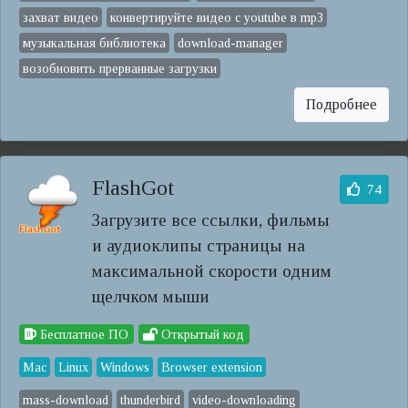
захват видео
конвертируйте видео с youtube в mp3
музыкальная библиотека
download-manager
возобновить прерванные загрузки
Подробнее
FlashGot
74
Загрузите все ссылки, фильмы
и аудиоклипы страницы на
максимальной скорости одним
щелчком мыши
Бесплатное ПО
Открытый код
Mac
Linux
Windows
Browser extension
mass-download
thunderbird
video-downloading