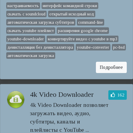
настраиваемость
интерфейс командной строки
скачать с soundcloud
открытый исходный код
автоматическая загрузка субтитров
command-line
скачать youtube плейлист
расширения google chrome
youtube-downloader
конвертируйте видео с youtube в mp3
деинсталляция без деинсталлятора
youtube-converter
pc-bsd
автоматическая загрузка
Подробнее
4k Video Downloader
162
4k Video Downloader позволяет
загружать видео, аудио,
субтитры, каналы и
плейлисты с YouTube ...