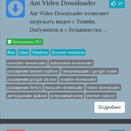
Ant Video Downloader
29
Ant Video Downloader позволяет
загружать видео с Youtube,
Dailymotion и с большинства ...
Бесплатное ПО
Mac
Linux
Windows
Browser extension
nowvideo-downloader
dailymotion-downloader
расширение internet explorer
синхронизация с google reader
расширения google chrome
youtube-downloader
расширения firefox
metacafe-downloader
vimeo-downloader
автоудаление файлов
встроенный плеер
internet explorer
Подробнее