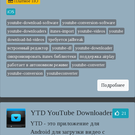
Платное ПО
iOS
youtube-download-software
youtube-conversion-software
youtube-downloaders
itunes-import
youtube-videos
youtube
download-hd-videos
требуется jailbreak
встроенный редактор
youtube-dl
youtube-downloader
синхронизировать itunes библиотеки
поддержка airplay
работает в автономном режиме
youtube-converter
youtube-conversion
youtubeconverter
Подробнее
YTD YouTube Downloader
21
YTD - это приложение для
Android для загрузки видео с