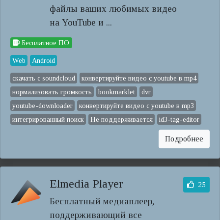
файлы ваших любимых видео
на YouTube и ...
Бесплатное ПО
Web
Android
скачать с soundcloud
конвертируйте видео с youtube в mp4
нормализовать громкость
bookmarklet
dvr
youtube-downloader
конвертируйте видео с youtube в mp3
интегрированный поиск
Не поддерживается
id3-tag-editor
Подробнее
Elmedia Player
25
Бесплатный медиаплеер,
поддерживающий все