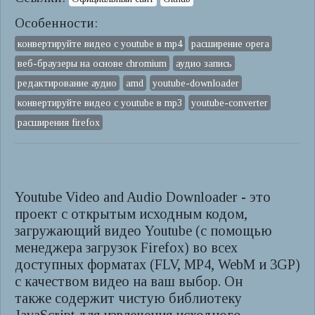
Особенности:
конвертируйте видео с youtube в mp4
расширение opera
веб-браузеры на основе chromium
аудио запись
редактирование аудио
amd
youtube-downloader
конвертируйте видео с youtube в mp3
youtube-converter
расширения firefox
Youtube Video and Audio Downloader - это
проект с открытым исходным кодом,
загружающий видео Youtube (с помощью
менеджера загрузок Firefox) во всех
доступных форматах (FLV, MP4, WebM и 3GP)
с качеством видео на ваш выбор. Он
также содержит чистую библиотеку