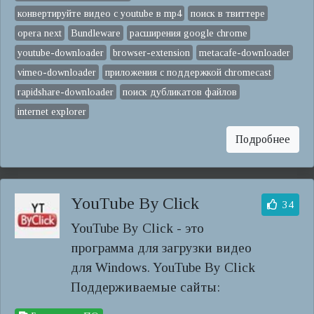
конвертируйте видео с youtube в mp4
поиск в твиттере
opera next
Bundleware
расширения google chrome
youtube-downloader
browser-extension
metacafe-downloader
vimeo-downloader
приложения с поддержкой chromecast
rapidshare-downloader
поиск дубликатов файлов
internet explorer
Подробнее
YouTube By Click
34
YouTube By Click - это
программа для загрузки видео
для Windows. YouTube By Click
Поддерживаемые сайты: