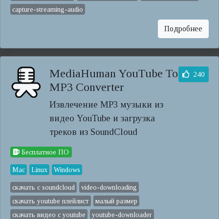
capture-streaming-audio
Подробнее
MediaHuman YouTube To
240
MP3 Converter
Извлечение MP3 музыки из
видео YouTube и загрузка
треков из SoundCloud
Бесплатное ПО
Mac
Linux
Windows
скачать с soundcloud
video-downloading
скачать youtube плейлист
малый размер
скачать видео с youtube
youtube-downloader