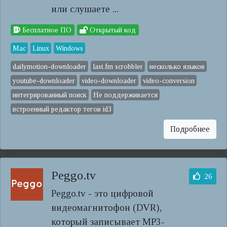
или слушаете ...
Бесплатное ПО
Открытый код
Mac
Linux
Windows
dailymotion-downloader
last.fm scrobbler
несколько языков
youtube-downloader
video-downloader
video-conversion
интегрированный поиск
Не поддерживается
встроенный редактор тегов id3
Подробнее
Peggo.tv
26
Peggo.tv - это цифровой
видеомагнитофон (DVR),
который записывает MP3-