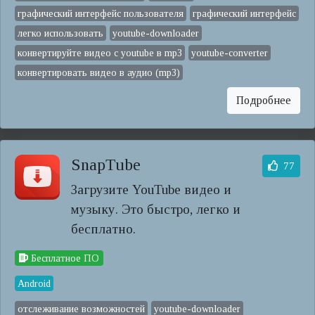
графический интерфейс пользователя
графический интерфейс
легко использовать
youtube-downloader
конвертируйте видео с youtube в mp3
youtube-converter
конвертировать видео в аудио (mp3)
Подробнее
SnapTube
77
Загрузите YouTube видео и
музыку. Это быстро, легко и
бесплатно.
Бесплатное ПО
Android
отслеживание возможностей
youtube-downloader