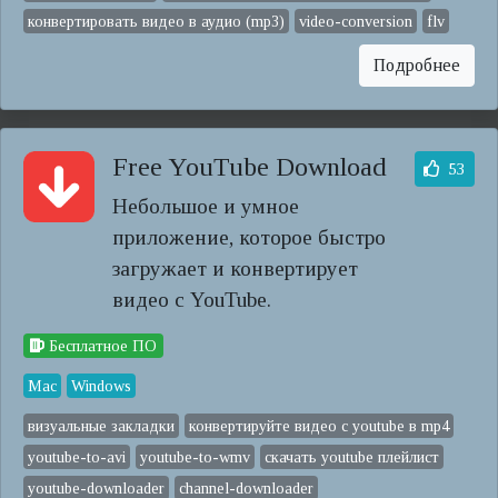
конвертировать видео в аудио (mp3)
video-conversion
flv
Подробнее
Free YouTube Download
53
Небольшое и умное
приложение, которое быстро
загружает и конвертирует
видео с YouTube.
Бесплатное ПО
Mac
Windows
визуальные закладки
конвертируйте видео с youtube в mp4
youtube-to-avi
youtube-to-wmv
скачать youtube плейлист
youtube-downloader
channel-downloader