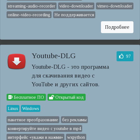
streaming-audio-recorder
video-downloader
vimeo-downloader
online-video-recording
Не поддерживается
Подробнее
Youtube-DLG
97
Youtube-DLG - это программа
для скачивания видео с
YouTube и других сайтов.
Бесплатное ПО
Открытый код
Linux
Windows
пакетное преобразование
без рекламы
конвертируйте видео с youtube в mp4
интерфейс «укажи и нажми»
wxpython