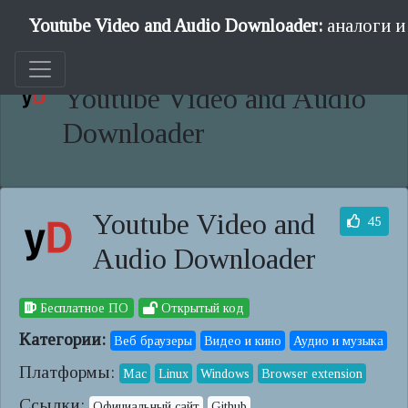
Youtube Video and Audio Downloader:
аналоги и
Youtube Video and Audio
Downloader
Youtube Video and
45
Audio Downloader
Бесплатное ПО
Открытый код
Категории:
Веб браузеры
Видео и кино
Аудио и музыка
Платформы:
Mac
Linux
Windows
Browser extension
Ссылки:
Официальный сайт
Github