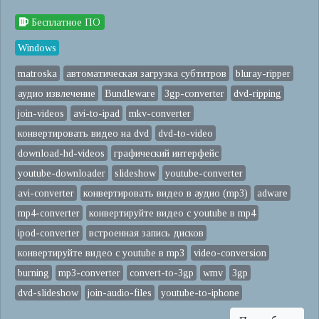
Бесплатное ПО
Windows
matroska
автоматическая загрузка субтитров
bluray-ripper
аудио извлечение
Bundleware
3gp-converter
dvd-ripping
join-videos
avi-to-ipad
mkv-converter
конвертировать видео на dvd
dvd-to-video
download-hd-videos
графический интерфейс
youtube-downloader
slideshow
youtube-converter
avi-converter
конвертировать видео в аудио (mp3)
adware
mp4-converter
конвертируйте видео с youtube в mp4
ipod-converter
встроенная запись дисков
конвертируйте видео с youtube в mp3
video-conversion
burning
mp3-converter
convert-to-3gp
wmv
3gp
dvd-slideshow
join-audio-files
youtube-to-iphone