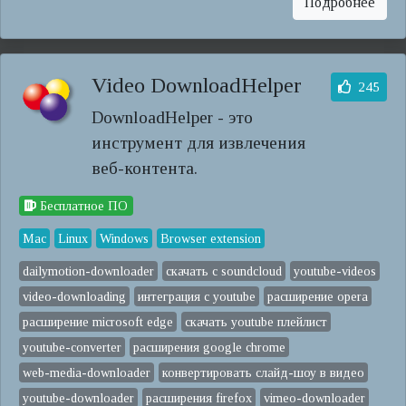
Подробнее
Video DownloadHelper
245
DownloadHelper - это
инструмент для извлечения
веб-контента.
Бесплатное ПО
Mac
Linux
Windows
Browser extension
dailymotion-downloader
скачать с soundcloud
youtube-videos
video-downloading
интеграция с youtube
расширение opera
расширение microsoft edge
скачать youtube плейлист
youtube-converter
расширения google chrome
web-media-downloader
конвертировать слайд-шоу в видео
youtube-downloader
расширения firefox
vimeo-downloader