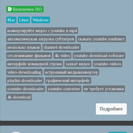
Бесплатное ПО
Mac
Linux
Windows
конвертируйте видео с youtube в mp4
автоматическая загрузка субтитров
скачать youtube плейлист
несколько языков
channel-downloader
отслеживание фильмов
4k-video
youtube-download-software
интерфейс командной строки
захват видео
youtube-videos
video-downloading
встроенный медиаконвертер
playlist-downloader
графический интерфейс
youtube-downloader
youtube-converter
не требует установки
4k-download
Подробнее