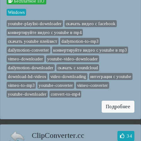
Бесплатное ПО
Windows
youtube-playlist-downloader
скачать видео с facebook
конвертируйте видео с youtube в mp4
скачать youtube плейлист
dailymotion-to-mp3
dailymotion-converter
конвертируйте видео с youtube в mp3
vimeo-downloader
youtube-video-downloader
dailymotion-downloader
скачать с soundcloud
download-hd-videos
video-downloading
интеграция с youtube
vimeo-to-mp3
youtube-converter
vimeo-converter
youtube-downloader
convert-to-mp4
Подробнее
ClipConverter.cc
34