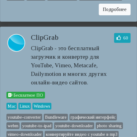
Подробнее
ClipGrab
60
ClipGrab - это бесплатный
загрузчик и конвертер для
YouTube, Vimeo, Metacafe,
Dailymotion и многих других
онлайн-видео сайтов.
Бесплатное ПО
Mac
Linux
Windows
youtube-converter
Bundleware
графический интерфейс
webm
youtube-to-ipad
youtube-downloader
photo sharing
vimeo-downloader
конвертируйте видео с youtube в mp3