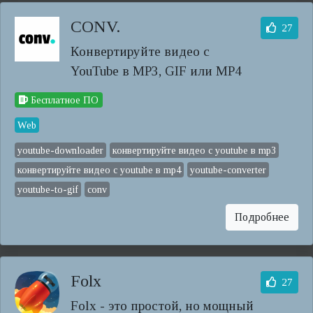
CONV.
27
Конвертируйте видео с
YouTube в MP3, GIF или MP4
Бесплатное ПО
Web
youtube-downloader
конвертируйте видео с youtube в mp3
конвертируйте видео с youtube в mp4
youtube-converter
youtube-to-gif
conv
Подробнее
Folx
27
Folx - это простой, но мощный