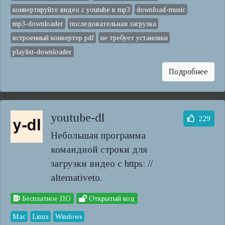
конвертируйте видео с youtube в mp3
download-music
mp3-downloader
последовательная загрузка
встроенный конвертер pdf
не требует установки
playlist-downloader
Подробнее
youtube-dl
229
Небольшая программа
командной строки для
загрузки видео с https: //
alternativeto.
Бесплатное ПО
Открытый код
Mac
Linux
Windows