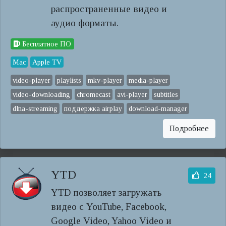
распространенные видео и
аудио форматы.
Бесплатное ПО
Mac
Apple TV
video-player
playlists
mkv-player
media-player
video-downloading
chromecast
avi-player
subtitles
dlna-streaming
поддержка airplay
download-manager
Подробнее
YTD
24
YTD позволяет загружать
видео с YouTube, Facebook,
Google Video, Yahoo Video и