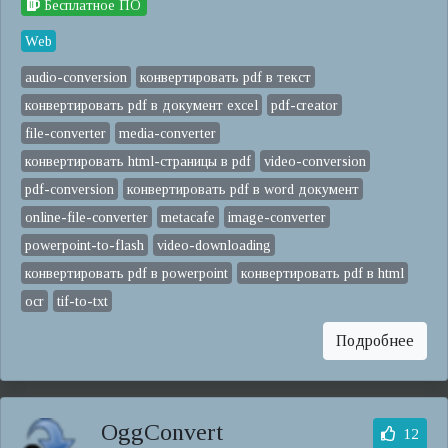
Бесплатное ПО
Web
audio-conversion
конвертировать pdf в текст
конвертировать pdf в документ excel
pdf-creator
file-converter
media-converter
конвертировать html-страницы в pdf
video-conversion
pdf-conversion
конвертировать pdf в word документ
online-file-converter
metacafe
image-converter
powerpoint-to-flash
video-downloading
конвертировать pdf в powerpoint
конвертировать pdf в html
ocr
tif-to-txt
Подробнее
OggConvert
12