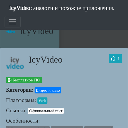
IcyVideo:
аналоги и похожие приложения.
IcyVideo
IcyVideo
1
Бесплатное ПО
Категории:
Видео и кино
Платформы:
Web
Ссылки:
Официальный сайт
Особенности: