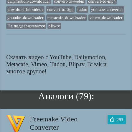
dailymotion-downloader
convert-to-webm
convert-to-mp4
download-hd-videos
convert-to-3gp
tudou
youtube-converter
youtube-downloader
metacafe-downloader
vimeo-downloader
Не поддерживается
blip-tv
Скачать видео с YouTube, Dailymotion,
Metacafe, Vimeo, Tudou, Blip.tv, Break и
многое другое!
Аналоги (79):
Freemake Video
293
Converter