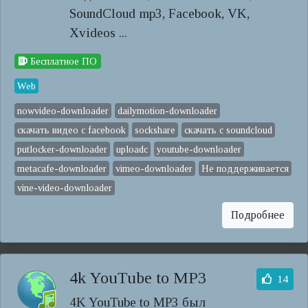
SoundCloud mp3, Facebook, VK,
Xvideos ...
Бесплатное ПО
Web
nowvideo-downloader
dailymotion-downloader
скачать видео с facebook
sockshare
скачать с soundcloud
putlocker-downloader
uploadc
youtube-downloader
metacafe-downloader
vimeo-downloader
Не поддерживается
vine-video-downloader
Подробнее
4k YouTube to MP3
14
4K YouTube to MP3 был