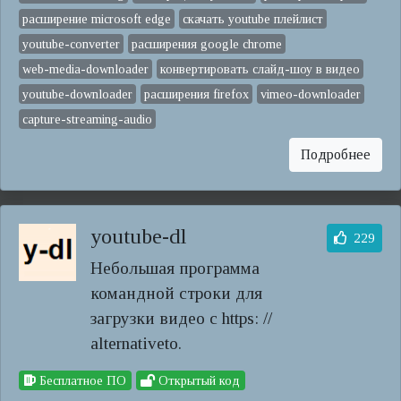
расширение microsoft edge
скачать youtube плейлист
youtube-converter
расширения google chrome
web-media-downloader
конвертировать слайд-шоу в видео
youtube-downloader
расширения firefox
vimeo-downloader
capture-streaming-audio
Подробнее
youtube-dl
229
Небольшая программа
командной строки для
загрузки видео с https: //
alternativeto.
Бесплатное ПО
Открытый код