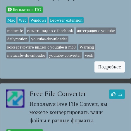
Бесплатное ПО
Mac
Web
Windows
Browser extension
metacafe
скачать видео с facebook
интеграция с youtube
dailymotion
youtube-downloader
конвертируйте видео с youtube в mp3
Warning
metacafe-downloader
youtube-converter
veoh
Подробнее
Free File Converter
12
Используя Free File Convert, вы
можете конвертировать ваши
файлы в разные форматы.