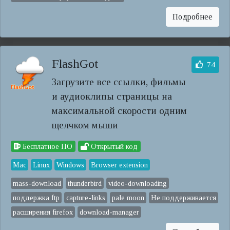
Подробнее
FlashGot
74
Загрузите все ссылки, фильмы
и аудиоклипы страницы на
максимальной скорости одним
щелчком мыши
Бесплатное ПО
Открытый код
Mac
Linux
Windows
Browser extension
mass-download
thunderbird
video-downloading
поддержка ftp
capture-links
pale moon
Не поддерживается
расширения firefox
download-manager