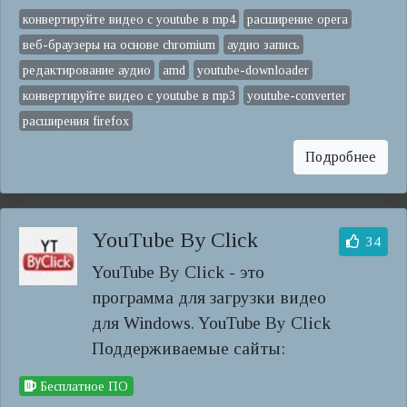
конвертируйте видео с youtube в mp4
расширение opera
веб-браузеры на основе chromium
аудио запись
редактирование аудио
amd
youtube-downloader
конвертируйте видео с youtube в mp3
youtube-converter
расширения firefox
Подробнее
YouTube By Click
34
YouTube By Click - это
программа для загрузки видео
для Windows. YouTube By Click
Поддерживаемые сайты:
Бесплатное ПО