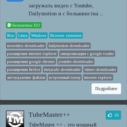
загружать видео с Youtube,
Dailymotion и с большинства ...
Бесплатное ПО
Mac
Linux
Windows
Browser extension
nowvideo-downloader
dailymotion-downloader
расширение internet explorer
синхронизация с google reader
расширения google chrome
youtube-downloader
расширения firefox
metacafe-downloader
vimeo-downloader
автоудаление файлов
встроенный плеер
internet explorer
Подробнее
TubeMaster++
26
TubeMaster ++ - это мощный