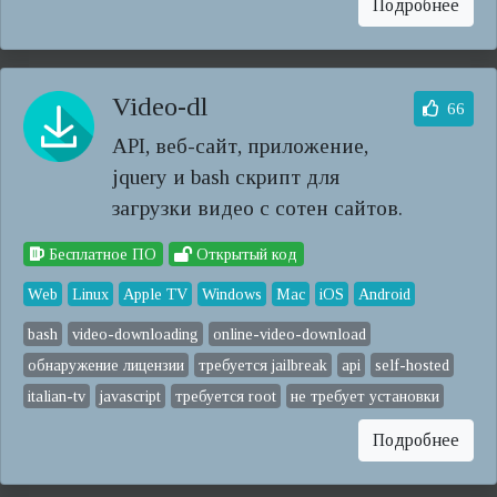
Подробнее
Video-dl
66
API, веб-сайт, приложение,
jquery и bash скрипт для
загрузки видео с сотен сайтов.
Бесплатное ПО
Открытый код
Web
Linux
Apple TV
Windows
Mac
iOS
Android
bash
video-downloading
online-video-download
обнаружение лицензии
требуется jailbreak
api
self-hosted
italian-tv
javascript
требуется root
не требует установки
Подробнее