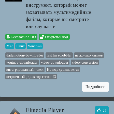
инструмент, который может
захватывать мультимедийные
файлы, которые вы смотрите
или слушаете ...
Бесплатное ПО
Открытый код
Mac
Linux
Windows
dailymotion-downloader
last.fm scrobbler
несколько языков
youtube-downloader
video-downloader
video-conversion
интегрированный поиск
Не поддерживается
встроенный редактор тегов id3
Подробнее
Elmedia Player
25