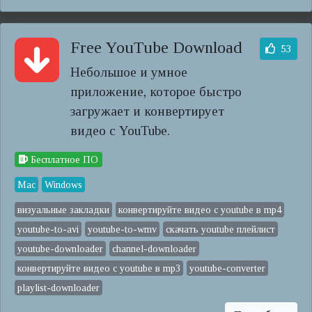
Free YouTube Download
53
Небольшое и умное
приложение, которое быстро
загружает и конвертирует
видео с YouTube.
Бесплатное ПО
Mac
Windows
визуальные закладки
конвертируйте видео с youtube в mp4
youtube-to-avi
youtube-to-wmv
скачать youtube плейлист
youtube-downloader
channel-downloader
конвертируйте видео с youtube в mp3
youtube-converter
playlist-downloader