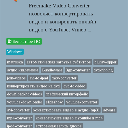
Freemake Video Converter
позволяет конвертировать
видео и копировать онлайн
видео с YouTube, Vimeo ...
Бесплатное ПО
Windows
matroska
автоматическая загрузка субтитров
bluray-ripper
аудио извлечение
Bundleware
3gp-converter
dvd-ripping
join-videos
avi-to-ipad
mkv-converter
конвертировать видео на dvd
dvd-to-video
download-hd-videos
графический интерфейс
youtube-downloader
slideshow
youtube-converter
avi-converter
конвертировать видео в аудио (mp3)
adware
mp4-converter
конвертируйте видео с youtube в mp4
ipod-converter
встроенная запись дисков