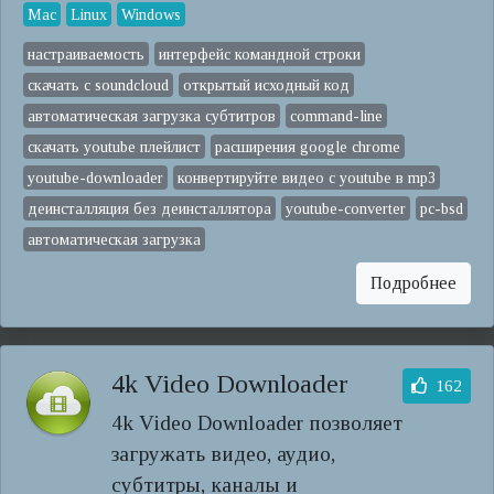
Mac
Linux
Windows
настраиваемость
интерфейс командной строки
скачать с soundcloud
открытый исходный код
автоматическая загрузка субтитров
command-line
скачать youtube плейлист
расширения google chrome
youtube-downloader
конвертируйте видео с youtube в mp3
деинсталляция без деинсталлятора
youtube-converter
pc-bsd
автоматическая загрузка
Подробнее
4k Video Downloader
162
4k Video Downloader позволяет
загружать видео, аудио,
субтитры, каналы и