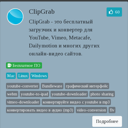
ClipGrab
60
ClipGrab - это бесплатный
загрузчик и конвертер для
YouTube, Vimeo, Metacafe,
Dailymotion и многих других
онлайн-видео сайтов.
Бесплатное ПО
Mac
Linux
Windows
youtube-converter
Bundleware
графический интерфейс
webm
youtube-to-ipad
youtube-downloader
photo sharing
vimeo-downloader
конвертируйте видео с youtube в mp3
конвертировать видео в аудио (mp3)
video-conversion
flv
Подробнее