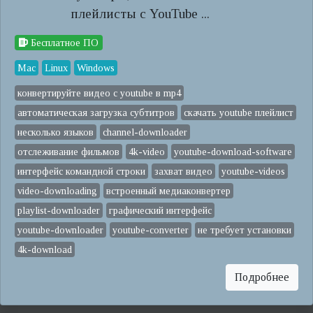
плейлисты с YouTube ...
Бесплатное ПО
Mac
Linux
Windows
конвертируйте видео с youtube в mp4
автоматическая загрузка субтитров
скачать youtube плейлист
несколько языков
channel-downloader
отслеживание фильмов
4k-video
youtube-download-software
интерфейс командной строки
захват видео
youtube-videos
video-downloading
встроенный медиаконвертер
playlist-downloader
графический интерфейс
youtube-downloader
youtube-converter
не требует установки
4k-download
Подробнее