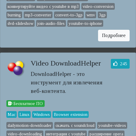
конвертируйте видео с youtube в mp3
video-conversion
burning
mp3-converter
convert-to-3gp
wmv
3gp
dvd-slideshow
join-audio-files
youtube-to-iphone
Подробнее
Video DownloadHelper
245
DownloadHelper - это
инструмент для извлечения
веб-контента.
Бесплатное ПО
Mac
Linux
Windows
Browser extension
dailymotion-downloader
скачать с soundcloud
youtube-videos
video-downloading
интеграция с youtube
расширение opera