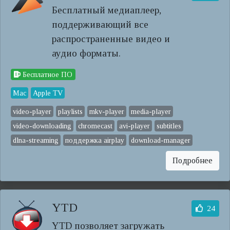
Бесплатный медиаплеер,
поддерживающий все
распространенные видео и
аудио форматы.
Бесплатное ПО
Mac
Apple TV
video-player
playlists
mkv-player
media-player
video-downloading
chromecast
avi-player
subtitles
dlna-streaming
поддержка airplay
download-manager
Подробнее
YTD
24
YTD позволяет загружать