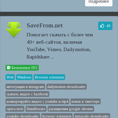
Подробнее
SaveFrom.net
49
Помогает скачать с более чем
40+ веб-сайтов, включая
YouTube, Vimeo, Dailymotion,
Rapidshare ...
Бесплатное ПО
Web
Windows
Browser extension
интеграция в instagram
dailymotion-downloader
скачать видео с facebook
конвертируйте видео с youtube в mp4
поиск в твиттере
opera next
Bundleware
расширения google chrome
youtube-downloader
browser-extension
metacafe-downloader