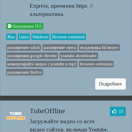
Express, преемник https: //
альтернатива.
Бесплатное ПО
Mac
Linux
Windows
Browser extension
расширение safari
расширение opera
поддержка hd видео
расширения google chrome
youtube-downloader
конвертируйте видео с youtube в mp3
browser-extension
расширения firefox
Подробнее
TubeOffline
15
Загружайте видео со всех
видео сайтов, включая Youtube,