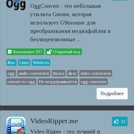
OggConvert - это небольшая
утилита Gnome, которая
использует GStreamer для
преобразования медиафайлов в
безлицензионные ...
Бесплатное ПО
Открытый код
Mac
Linux
Windows
ogg
audio-conversion
theora
dirac
video-conversion
convert-to-ogg
Не поддерживается
ogg-converter
Подробнее
VideoRipper.me
11
Video Ripper - это лучший и