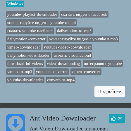
Windows
youtube-playlist-downloader
скачать видео с facebook
конвертируйте видео с youtube в mp4
скачать youtube плейлист
dailymotion-to-mp3
dailymotion-converter
конвертируйте видео с youtube в mp3
vimeo-downloader
youtube-video-downloader
dailymotion-downloader
скачать с soundcloud
download-hd-videos
video-downloading
интеграция с youtube
vimeo-to-mp3
youtube-converter
vimeo-converter
youtube-downloader
convert-to-mp4
Подробнее
Ant Video Downloader
29
Ant Video Downloader позволяет