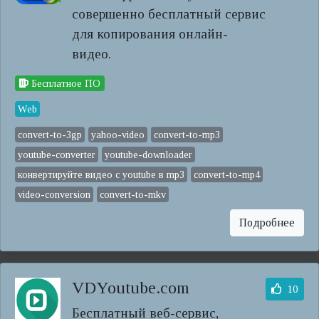
совершенно бесплатный сервис
для копирования онлайн-
видео.
Бесплатное ПО
Web
convert-to-3gp
yahoo-video
convert-to-mp3
youtube-converter
youtube-downloader
конвертируйте видео с youtube в mp3
convert-to-mp4
video-conversion
convert-to-mkv
Подробнее
VDYoutube.com
10
Бесплатный веб-сервис,