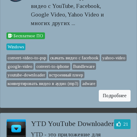
видео с YouTube, Facebook,
Google Video, Yahoo Video и
многих других ...
Бесплатное ПО
Windows
convert-video-to-psp
скачать видео с facebook
yahoo-video
google-video
convert-to-iphone
Bundleware
youtube-downloader
встроенный плеер
конвертировать видео в аудио (mp3)
adware
Подробнее
YTD YouTube Downloader
21
YTD - это приложение для