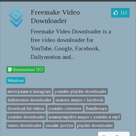
Freemake Video
113
Downloader
Freemake Video Downloader is a
free video downloader for
YouTube, Google, Facebook,
Dailymotion and...
Бесплатное ПО
Windows
интеграция в instagram
youtube-playlist-downloader
dailymotion-downloader
скачать видео с facebook
download-hd-videos
youtube-converter
Bundleware
youtube-downloader
конвертируйте видео с youtube в mp3
vimeo-downloader
онлайн доступ
playlist-downloader